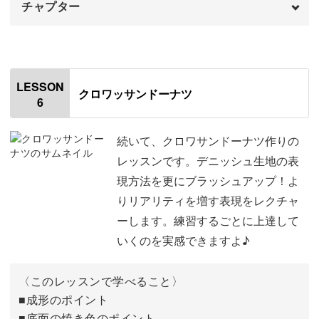
チャプター
完成♪
43:38
オープニング
00:00
はじめに
00:20
LESSON
クロワッサンドーナツ
6
使用材料・道具
01:36
わたわたの表面を整える
02:28
続いて、クロワサンドーナツ作りの
レッスンです。デニッシュ生地の表
わたわたを型紙に合わせてカットする
05:04
現方法を更にブラッシュアップ！よ
りリアリティを増す表現をレクチャ
パーツを成形する
08:49
ーします。練習するごとに上達して
土台にパーツを刺し留める
11:05
いくのを実感できますよ♪
クリームを刺す
21:48
〈このレッスンで学べること〉
パーツを重ねて形を整える
■成形のポイント
26:56
■底面の焼き色のポイント