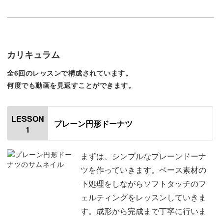
お子様・お孫様に贈る素敵な手作りおもちゃを、一緒に作
りましょう！
カリキュラム
ボックスに詰めたら素敵なプレゼントのできあがり
全6回のレッスンで構成されています。
何度でも動画を見返すことができます。
作品が完成するごとに、お子様に披露しても良いけれど…
LESSON
プレーン円形ドーナツ
ボックスに詰めるひと手間加えるだけで、とびきり素敵な
1
プレゼントに大変身♪
まずは、シンプルなプレーンドーナ
ツを作っていきます。ベース素材の
下処理をしながらソフトタッチのフ
きっと、目を輝かせてお子様に喜んでもらえますよ♪
ェルティングをレッスンしていきま
す。成形から完成まで丁寧に行いま