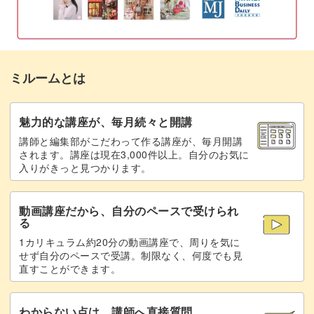
底面に焦げ色を刺す
27:38
上面に焦げ色を刺す
30:03
ミルームとは
上面にさらに濃い焦げ色を刺す
32:31
段差を際立たせる
34:11
魅力的な講座が、毎月続々と開講
講師と編集部がこだわって作る講座が、毎月開講
シュガートッピングをする
39:53
されます。講座は現在3,000件以上。自分のお気に
入りがきっと見つかります。
クロワッサンをカットする
41:28
動画講座だから、自分のペースで受けられ
クリームをはさむ
44:25
る
1カリキュラム約20分の動画講座で、周りを気に
トッピングを作る
47:12
せず自分のペースで受講。制限なく、何度でも見
直すことができます。
全体を刺し込む
50:29
完成♪
53:31
わからない点は、講師へ直接質問