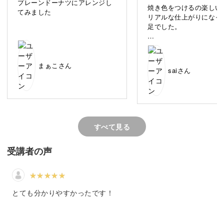
しまいますよね。
プレーンドーナツにアレンジし
焼き色をつけるの楽しい
てみました
リアルな仕上がりになっ
足でした。
お子様が成長する期間は、保護者の方・お子様ご本人にと
っても特別な時間です。
ドーナツ講座を受講する
りキット購入したのです
料が多目に入っていたの
まぁこさん
saiさん
づつ作れて嬉しかったで
使用頻度の高い、ハマナ
フェルトMIX#206(3g)
その貴重な期間に目にしたもの経験したことが、大人にな
他の色で代用する事があ
た。
っても心に残り大切な思い出として残るものです。
#220は(5g)は結構余り
すべて見る
だからこそ、お子様が遊ぶおもちゃには、とびきりの愛情
クロワッサンのトッピン
受講者の声
の際、
をこめた手作りおもちゃを贈りませんか？
材料名がテキスト表記さ
なかったのを不便に感じ
た。
今までチャンスを逃していた方は、ぜひ講座にご参加くだ
材料については動画内で
とても分かりやすかったです！
さいね。
どこかにテキス表示があ
利だと思います。