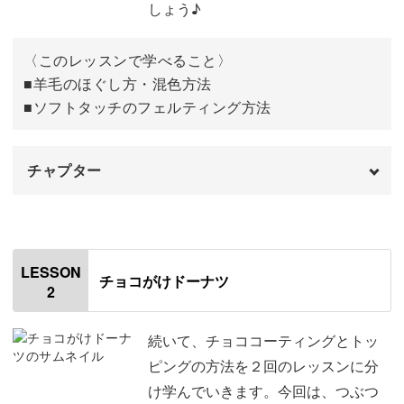
しょう♪
フワフワ軽いから落としても安心
〈このレッスンで学べること〉
■羊毛のほぐし方・混色方法
■ソフトタッチのフェルティング方法
羊毛でできたおもちゃは、フワッと軽いので落としても安
心。
チャプター
オープニング
00:00
ケガの心配なく楽しく遊べる、お子様に優しいおもちゃで
はじめに
00:20
す。
LESSON
チョコがけドーナツ
2
使用材料・道具
02:01
オリジナルニードルの作り方
03:17
続いて、チョココーティングとトッ
ピングの方法を２回のレッスンに分
ニードルわたわたの不純物を取り除く
05:48
け学んでいきます。今回は、つぶつ