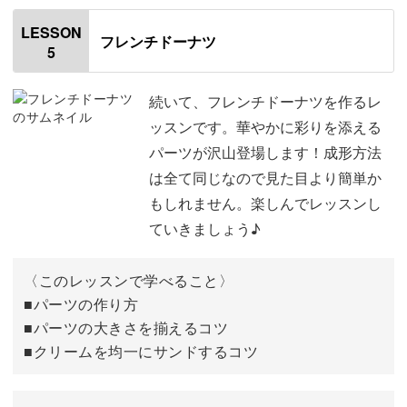
はじめに
00:20
LESSON
フレンチドーナツ
5
使用材料・道具
01:17
フェルトをカットしてホールを空ける
02:22
続いて、フレンチドーナツを作るレ
ッスンです。華やかに彩りを添える
ホールを開けたフェルトを重ねて刺す
03:56
パーツが沢山登場します！成形方法
は全て同じなので見た目より簡単か
焼き色シートを作って側面に刺す
06:42
もしれません。楽しんでレッスンし
上面と底面に焼き色の下地をつける
11:40
ていきましょう♪
濃い焼き色をつける
17:50
〈このレッスンで学べること〉
刺し込みをする
■パーツの作り方
20:11
■パーツの大きさを揃えるコツ
チョコレートコーティングをする
39:51
■クリームを均一にサンドするコツ
トッピングを作る
40:41