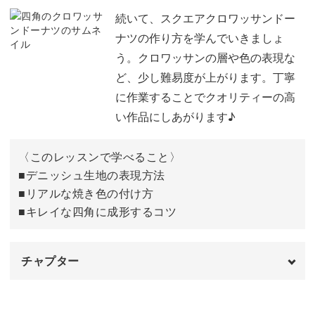
羊毛を混色して丸める
01:37
続いて、スクエアクロワッサンドー
ナツの作り方を学んでいきましょ
緑の羊毛を巻く
05:11
う。クロワッサンの層や色の表現な
ど、少し難易度が上がります。丁寧
成形してカットする
07:09
に作業することでクオリティーの高
ドーナツにナッツをのせる
08:10
い作品にしあがります♪
完成♪
09:37
〈このレッスンで学べること〉
■デニッシュ生地の表現方法
■リアルな焼き色の付け方
■キレイな四角に成形するコツ
チャプター
オープニング
00:00