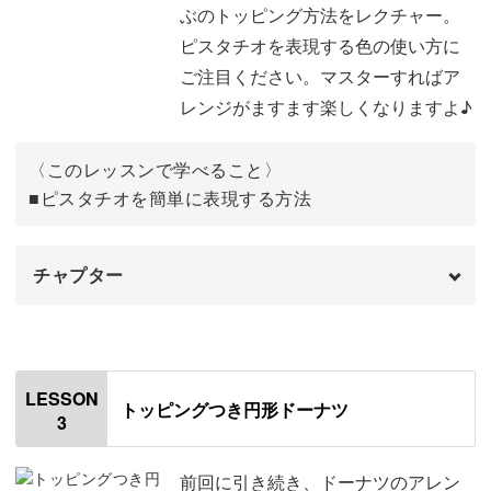
オリジナルニードルを使いソフトタッチでチクチクすれ
ぶのトッピング方法をレクチャー。
マットの準備をする
06:53
ば、実物のドーナッツと同じ位ふわふわの質感に仕上がり
ピスタチオを表現する色の使い方に
ニードルわたわたの表面を整える
07:34
ます。
ご注目ください。マスターすればア
レンジがますます楽しくなりますよ♪
ニードルわたわたをカットする
09:22
お子様やお孫様の喜ぶ顔を思い浮かべながら、チクチクと
制作する何にも代えがたい暖かいひと時を一緒に過ごしま
6cmのわたわたを重ねてさす
12:35
〈このレッスンで学べること〉
しょう♪
■ピスタチオを簡単に表現する方法
7cmのわたわたを重ねてさす
17:26
丸みを出すように形を整える
22:22
チャプター
焼き色の下地の色を作る
30:31
オープニング
00:00
ベースに焼き色の下地をさす
34:45
はじめに
00:20
LESSON
トッピングつき円形ドーナツ
焼き色を作る
39:09
3
使用材料・道具
01:09
焼き色をさす
40:29
チョコレートの羊毛をシート状にする
01:41
前回に引き続き、ドーナツのアレン