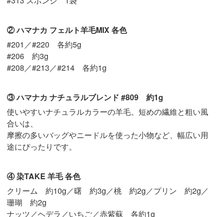
#313 スポンジ 1袋
② ハマナカ フェルト羊毛MIX 各色
#201／#220 各約5g
#206 約3g
#208／#213／#214 各約1g
③ ハマナカ ナチュラルブレンド #809 約1g
使いやすいナチュラルカラーの羊毛。短めの繊維と粗い風
合いは、
摩擦の多いバッグやニードルを使った小物など、幅広い用
途にぴったりです。
④ 染TAKE 羊毛 各色
クリーム 約10g／曙 約3g／桃 約2g／プリン 約2g／
珊瑚 約2g
ナッツ／ヘデラ／いちご／赤紫蘇 各約1g