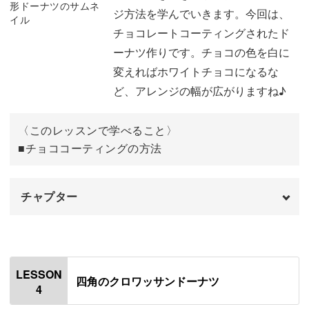
さし込みをして仕上げる
ジ方法を学んでいきます。今回は、
50:29
シートをドーナツに重ねて刺す
04:22
チョコレートコーティングされたド
完成♪
56:28
ーナツ作りです。チョコの色を白に
1回目のコーティングを刺す
05:12
変えればホワイトチョコになるな
2回目のコーティングを刺す
08:18
ど、アレンジの幅が広がりますね♪
完成♪
12:17
〈このレッスンで学べること〉
■チョココーティングの方法
チャプター
オープニング
00:00
はじめに
00:20
LESSON
四角のクロワッサンドーナツ
4
使用材料・道具
00:52