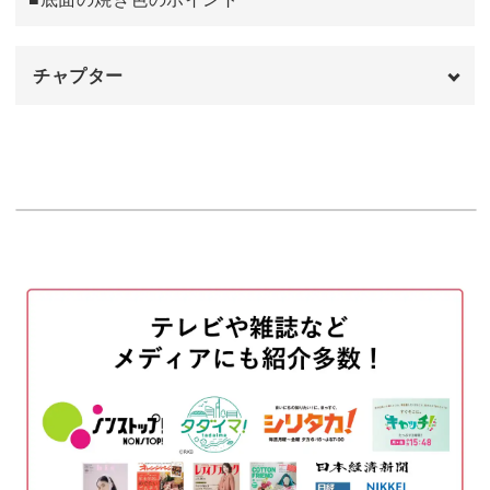
チョコレートコーティングをする
30:19
内側の毛羽立ちを整える
43:24
チャプター
完成♪
44:01
オープニング
00:00
はじめに
00:20
使用材料・道具
02:00
わたわたを型紙に合わせてカットする
03:18
パーツを成形する
05:04
底面に下地の色を刺す
10:46
底面と上面に薄い焼き色を刺す
12:59
上面と底面に濃い焼き色を刺す
20:11