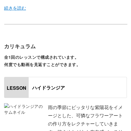
梅雨の時期にはしっとり落ち着いたお花アートで決まり♪
今回のレッスンでは、雨で気分がしずみがちな季節に重宝
カリキュラム
すること間違いなしの可憐なフラワーアートの作り方をレ
全1回のレッスンで構成されています。
クチャーしていきます。
何度でも動画を見返すことができます。
女性らしくて繊細なアートを得意とする人気ネイリストの
Riyo先生。そんな先生が今回レクチャーしてくれるのは、
ハイドランジア
LESSON
紫陽花をイメージした淡いお花アートの作り方です。
雨の季節にピッタリな紫陽花をイメ
ついつい派手になりすぎてしまうお花のデザインですが、
ージとした、可憐なフラワーアート
いくつかのコツを意識するだけで、ぐっと大人っぽく、華
の作り方をレクチャーしていきま
やかに仕上げることができますよ。