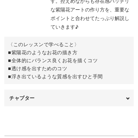
す。控えめながらも存在感バッチリ
な紫陽花アートの作り方を、重要な
そこで今回のレッスンでは、控えめながらも存在感バッチ
ポイントと合わせてたっぷり解説し
リな紫陽花アートの作り方を、重要なポイントと合わせて
ていきます♪
たっぷり解説していきます♪
〈このレッスンで学べること〉
具体的には、
■紫陽花のようなお花の描き方
■全体的にバランス良くお花を描くコツ
◆紫陽花のようなお花の描き方
■透け感を出すためのコツ
◆全体的にバランス良くお花を描くコツ
■浮き出ているような質感を出すひと手間
◆透け感を出すためのコツ
◆浮き出ているような質感を出すひと手間
チャプター
などなど、ナチュラルで繊細なお花アートを作るための
オープニング
00:00
Riyo先生ならではのポイントを惜しみなく詰め込んだレッ
スン内容となっています。
はじめに
00:12