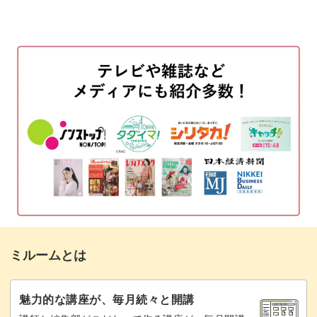
使用カラー
00:23
ベースジェルを塗布する
01:36
薄い花びらが何枚も重なったような淡く華やかなアート
は、オフィスやデートなどあらゆるシーンに使える万能ネ
オーロラフォイルを貼り付ける
02:37
イル。
ラメをのせる
03:07
一度お花の作り方をマスターしてしまえば、アレンジも自
お花のベースを描く
03:48
由自在です。
ベースにクリアブルーをのせる
06:55
お好みでビビッドなカラーを取り入れてみると、よりはっ
花びらと花びらの間にクリアパープルをの
08:12
きりと鮮やかな仕上がりにも♪
せる
爽やかでクリアなデザインを活かして、これからの暑い季
花芯を描く
11:03
ミルームとは
節にぴったりな夏のアートにアレンジしてみてもいいかも
トップジェルでコーティングする
12:06
しれませんね。
魅力的な講座が、毎月続々と開講
ホワイトでお花を縁取る
13:18