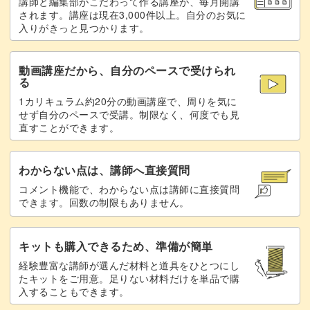
講師と編集部がこだわって作る講座が、毎月開講
ぜひこの機会に作り方のコツをマスターして、大人っぽい
されます。講座は現在3,000件以上。自分のお気に
未硬化ジェルを拭き取って完成♪
16:51
入りがきっと見つかります。
お花アートのバリエーションを増やしてみてはいかがでし
ょう♪
動画講座だから、自分のペースで受けられ
る
1カリキュラム約20分の動画講座で、周りを気に
せず自分のペースで受講。制限なく、何度でも見
直すことができます。
わからない点は、講師へ直接質問
コメント機能で、わからない点は講師に直接質問
できます。回数の制限もありません。
キットも購入できるため、準備が簡単
経験豊富な講師が選んだ材料と道具をひとつにし
たキットをご用意。足りない材料だけを単品で購
入することもできます。