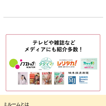
00:00
◆黒をベースに使った場合でも透け感を作る方法
使用アイテム
00:50
などをレッスン。
お花の作り方をペーパーパレットに描きな
06:35
がら解説
ホワイトベースにローズを描いていきますが、レッスンの
後半では、
実際にチップに施す
20:31
黒をベースに使ってもお花に透け感を残す方法をレッスン
花びらを作る
23:07
しています。
トップジェルでコーティングする
36:26
花脈を入れる
37:12
一度技法をマスターしてしまえば、カラーアレンジは自由
トップジェルを塗って仕上げる
40:40
自在。
暗い色をベースに用いて透け感を残す方法
41:39
透け感のあるお花に仕上げるためには色の選び方にもポイ
まとめ
ントがあるので、
46:27
ミルームとは