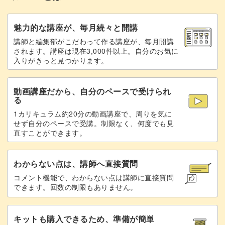
その色の選び方なども解説しています。
魅力的な講座が、毎月続々と開講
また、今回レクチャーしているエアブラシの使い方は様々
講師と編集部がこだわって作る講座が、毎月開講
なフラワーアートに応用が可能。
されます。講座は現在3,000件以上。自分のお気に
入りがきっと見つかります。
アレンジのバリエーションが豊富な繊細アートはサロンワ
ークに大活躍間違いなしですので、
動画講座だから、自分のペースで受けられ
る
ぜひ習得して様々なお色で試してみてください♪
1カリキュラム約20分の動画講座で、周りを気に
せず自分のペースで受講。制限なく、何度でも見
直すことができます。
わからない点は、講師へ直接質問
コメント機能で、わからない点は講師に直接質問
できます。回数の制限もありません。
キットも購入できるため、準備が簡単