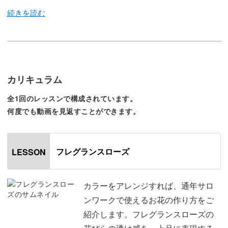
今回のレッスンでは、繊細な印象のバラアートをレッス
ン。
カラーを変えて年中サロンワークで使うことができる万能
カリキュラム
なお花の作り方をレクチャーしていきます。
全1回のレッスンで構成されています。
何度でも動画を見返すことができます。
フレグランスローズの最大の特徴は花びらの透け感。
透け感によって繊細さや上品さを作ることができます。
フレグランスローズ
LESSON
今回はその透け感のある花びらの作り方を徹底解説！
繊細な花びらを作るためのポイントを丁寧に解説していき
カラーをアレンジすれば、通年サロ
ます。
ンワークで使えるお花の作り方をご
紹介します。フレグランスローズの
チップに施術する前に、分かりやすいようにペーパーパレ