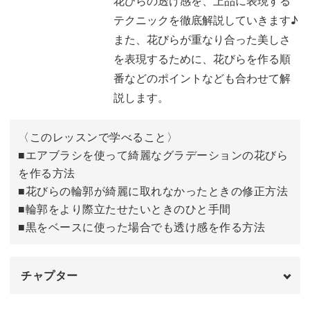
花びらの透け感を、上品に表現する
ットに施して
テクニックを徹底解説していきます♪
エアリー感のある花びらの作り方を一からレクチャーして
また、花びらが重なり合った美しさ
いきます。
を表現するために、花びらを作る順
番などのポイントなども合わせて解
また、透け感のある花びらが重なり合った美しさを表現す
説します。
るための
花びらを作る順番などのポイントなども合わせて解説。
〈このレッスンで学べること〉
■エアブラシを使って綺麗なグラデーションの花びら
内容盛りだくさんのレッスンです。
を作る方法
■花びらの輪郭が綺麗に取れなかったときの修正方法
また、その他にも
■輪郭をより際立たせたいときのひと手間
■黒をベースに使った場合でも透け感を作る方法
◆エアブラシを使って綺麗なグラデーションの花びらを作
る方法
チャプター
◆花びらの輪郭が綺麗に取れなかったときの修正方法
◆輪郭をより際立たせたいときのひと手間
オープニング