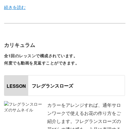
今回のレッスンでは、繊細な印象のバラアートをレッス
ン。
カラーを変えて年中サロンワークで使うことができる万能
カリキュラム
なお花の作り方をレクチャーしていきます。
全1回のレッスンで構成されています。
何度でも動画を見返すことができます。
フレグランスローズの最大の特徴は花びらの透け感。
透け感によって繊細さや上品さを作ることができます。
フレグランスローズ
LESSON
今回はその透け感のある花びらの作り方を徹底解説！
繊細な花びらを作るためのポイントを丁寧に解説していき
カラーをアレンジすれば、通年サロ
ます。
ンワークで使えるお花の作り方をご
紹介します。フレグランスローズの
チップに施術する前に、分かりやすいようにペーパーパレ