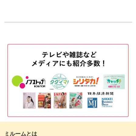
00:00
◆黒をベースに使った場合でも透け感を作る方法
使用アイテム
00:50
などをレッスン。
お花の作り方をペーパーパレットに描きな
06:35
がら解説
ホワイトベースにローズを描いていきますが、レッスンの
後半では、
実際にチップに施す
20:31
黒をベースに使ってもお花に透け感を残す方法をレッスン
花びらを作る
23:07
しています。
トップジェルでコーティングする
36:26
花脈を入れる
37:12
一度技法をマスターしてしまえば、カラーアレンジは自由
トップジェルを塗って仕上げる
40:40
自在。
暗い色をベースに用いて透け感を残す方法
41:39
透け感のあるお花に仕上げるためには色の選び方にもポイ
まとめ
ントがあるので、
46:27
ミルームとは