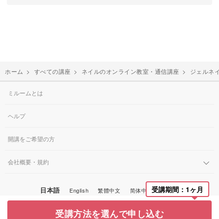
ホーム
>
すべての講座
>
ネイルのオンライン教室・通信講座
>
ジェルネ
ミルームとは
ヘルプ
開講をご希望の方
会社概要・規約
受講期間：1ヶ月
日本語
English
繁體中文
简体中文
한국어
© Miroom, Inc.
受講方法を選んで申し込む