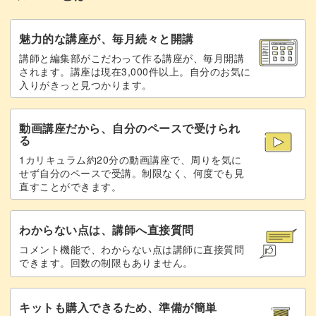
その色の選び方なども解説しています。
魅力的な講座が、毎月続々と開講
また、今回レクチャーしているエアブラシの使い方は様々
講師と編集部がこだわって作る講座が、毎月開講
なフラワーアートに応用が可能。
されます。講座は現在3,000件以上。自分のお気に
入りがきっと見つかります。
アレンジのバリエーションが豊富な繊細アートはサロンワ
ークに大活躍間違いなしですので、
動画講座だから、自分のペースで受けられ
る
ぜひ習得して様々なお色で試してみてください♪
1カリキュラム約20分の動画講座で、周りを気に
せず自分のペースで受講。制限なく、何度でも見
直すことができます。
わからない点は、講師へ直接質問
コメント機能で、わからない点は講師に直接質問
できます。回数の制限もありません。
キットも購入できるため、準備が簡単