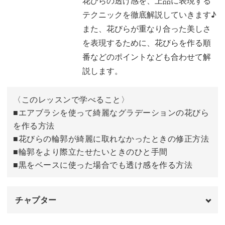
花びらの透け感を、上品に表現する
ットに施して
テクニックを徹底解説していきます♪
エアリー感のある花びらの作り方を一からレクチャーして
また、花びらが重なり合った美しさ
いきます。
を表現するために、花びらを作る順
番などのポイントなども合わせて解
また、透け感のある花びらが重なり合った美しさを表現す
説します。
るための
花びらを作る順番などのポイントなども合わせて解説。
〈このレッスンで学べること〉
■エアブラシを使って綺麗なグラデーションの花びら
内容盛りだくさんのレッスンです。
を作る方法
■花びらの輪郭が綺麗に取れなかったときの修正方法
また、その他にも
■輪郭をより際立たせたいときのひと手間
■黒をベースに使った場合でも透け感を作る方法
◆エアブラシを使って綺麗なグラデーションの花びらを作
る方法
チャプター
◆花びらの輪郭が綺麗に取れなかったときの修正方法
◆輪郭をより際立たせたいときのひと手間
オープニング