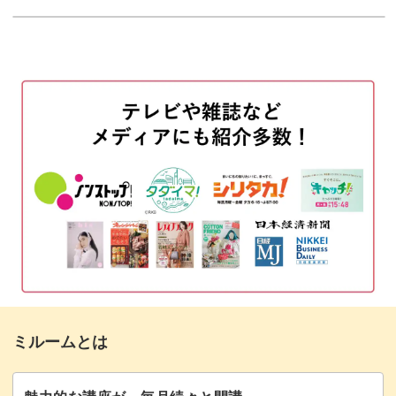
爪の上にのせることができなければ意味がありません。
モールドにシェルを配置する
02:11
パーツ同士をのせたときにできた隙間を埋めるにはどんな
モールドの中にカラーを入れる
04:13
パーツを使うのか、パーツごとにどのジェルを使ってのせ
ていくのかなどを論理的に解説していきます。
ノンワイプトップジェルで強度を足す
05:34
余分なところをカットする
06:26
一度技法をマスターしてしまえばアレンジは自由自在。
茶色系で筋を入れる
08:18
レッスンでは、夏にピッタリのクリアカラーの天然石を作
型に戻す
10:03
っていますが、秋冬はこっくり系の色味で作って鉱石っぽ
くすることもできます。
クリアブルーを入れる
11:26
ぜひマスターして、早速明日からのサロンワークに取り入
サイズを調整する
13:05
れてみてくださいね♪
ミルームとは
出来上がったパーツを爪にのせる
14:38
長いスティックを合わせる
19:23