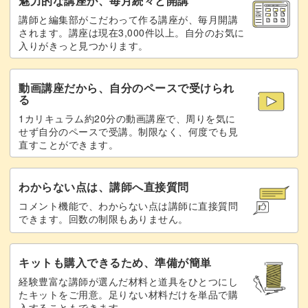
魅力的な講座が、毎月続々と開講
講師と編集部がこだわって作る講座が、毎月開講
隠したい部分にシェルをのせる
21:19
されます。講座は現在3,000件以上。自分のお気に
入りがきっと見つかります。
トップジェルでパーツを埋める
22:10
動画講座だから、自分のペースで受けられ
マットトップでコーティングする
23:02
る
1カリキュラム約20分の動画講座で、周りを気に
完成
26:08
せず自分のペースで受講。制限なく、何度でも見
直すことができます。
わからない点は、講師へ直接質問
コメント機能で、わからない点は講師に直接質問
できます。回数の制限もありません。
キットも購入できるため、準備が簡単
経験豊富な講師が選んだ材料と道具をひとつにし
たキットをご用意。足りない材料だけを単品で購
入することもできます。