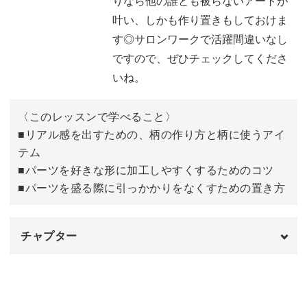
りなら他の誰とも被らないアートが
叶い、しかも作り置きもしておけま
今回もmayu先生がパーツを一から作り、お爪にのせて仕
す◎サロンワークで活躍間違いなし
上げるまでを丁寧に解説していきます。
ですので、ぜひチェックしてくださ
いね。
◆リアル感を出すための、柄の作り方と柄に使うアイテム
◆パーツを好きな形に加工しやすくするためのコツ
〈このレッスンで学べること〉
◆パーツを盛る際に引っかかりをなくすための置き方
■リアル感を出すための、柄の作り方と柄に使うアイ
テム
などを中心に、リアル感を追求した天然石パーツをレッス
■パーツを好きな形に加工しやすくするためのコツ
ンしていきます。
■パーツを盛る際に引っかかりをなくすための置き方
チャプター
また、パーツを作る工程だけではなく、お爪の上にのせる
オープニング
00:00
工程もじっくりとレッスン。
せっかく綺麗なパーツを作ることができても、きちんとお
使用材料
01:01