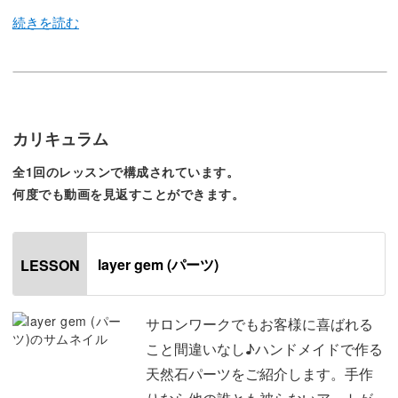
今回のレッスンでは、様々な色を使って作ることができ
る、
夏にぴったりの天然石パーツの作り方をレクチャー。
カリキュラム
全1回のレッスンで構成されています。
ハンドメイドで作る天然石パーツは、唯一無二の存在。
何度でも動画を見返すことができます。
世界でたった一つのものに仕上がるので、サロンワークで
もお客様に喜ばれること間違いなしです。
layer gem (パーツ)
LESSON
また、作りおきもできるパーツなので時間のあるときに作
りだめておけばサロンワークの時短にも繋がります。
サロンワークでもお客様に喜ばれる
こと間違いなし♪ハンドメイドで作る
シンプルなアートに添えるだけで今どきっぽくなる天然石
天然石パーツをご紹介します。手作
パーツの作り方は、この夏にぜひ習得してほしい技法。