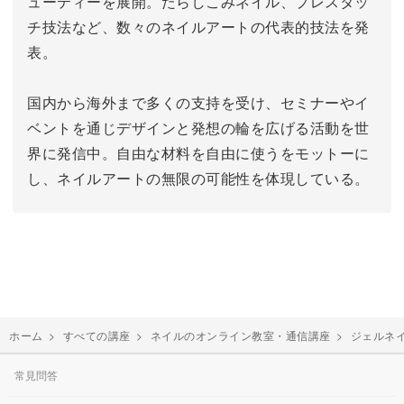
ューティーを展開。
たらしこみネイル、プレスタッ
チ技法など、数々のネイルアートの代表的技法を発
表。
国内から海外まで多くの支持を受け、セミナーやイ
ベントを通じデザインと発想の輪を広げる活動を世
界に発信中。
自由な材料を自由に使うをモットーに
し、ネイルアートの無限の可能性を体現している。
ホーム
>
すべての講座
>
ネイルのオンライン教室・通信講座
>
ジェルネ
常見問答