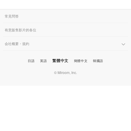
常見問答
有意販售影片的各位
会社概要・規約
繁體中文
日語
英語
簡體中文
韓國語
© Miroom, Inc.