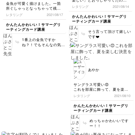
金魚が可愛く描けました。一箇
が、本当にそうだなぁと思って
レタリング
2021/08/14
所ぐしゃっとなっちゃって残念
楽しませていただきました！
😂
レタリング
2021/08/17
かんたんかわいい！サマーグリ
ーティングカード講座
かんたんかわいい！サマーグリ
ーティングカード講座
そう言って頂けて嬉しい
です❤️
1番上の金魚ですか
ね？！でもそんなの気に
ならない可愛さです😍💕
あやか
サングラス可愛い😍
これを部屋に飾って、夏を楽し
む決意をしました。
レタリング
2021/08/10
かんたんかわいい！サマーグリ
ーティングカード講座
めっちゃかわいいです
ー！！