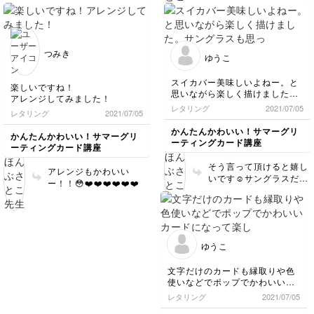
ますよね🥰🙌
つみき
ゆうこ
スイカバー美味しいよねー。と
楽しいですね！
思いながら楽しく描けました。
アレンジしてみました！
サングラスも思ったより簡単で
レタリング
2021/07/05
レタリング
2021/07/05
楽しそうな雰囲気に見えて、サ
トコ先生すごいなぁーと改めて
かんたんかわいい！サマーグリ
かんたんかわいい！サマーグリ
思いました。
ーティングカード講座
ーティングカード講座
そう言って頂けると嬉し
アレンジもかわいい
いです☺️サングラスだけ
ー！！😳❤️❤️❤️❤️❤️❤️
並べたりしてもかわいい
のでまた描いてみて下さ
いね❤️
ゆうこ
文字だけのカードも縁取りや色
使いなどでポップでかわいいカ
ードになって楽しかったです。
レタリング
2021/07/05