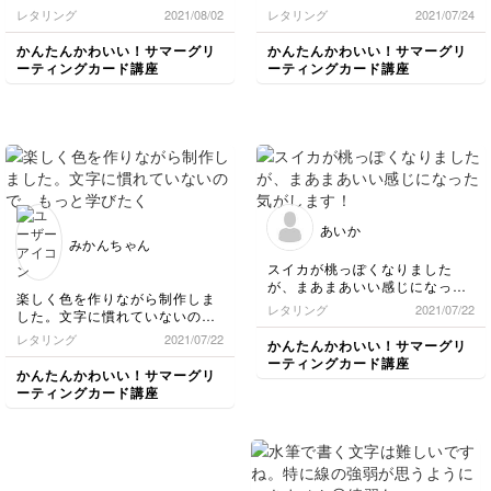
先生みたいにブルーの色を夏っ
ました☺️
レタリング
2021/08/02
レタリング
2021/07/24
ぽくしたかったです。
朝顔のにじみが楽しかったです
✨
かんたんかわいい！サマーグリ
かんたんかわいい！サマーグリ
ーティングカード講座
ーティングカード講座
あいか
みかんちゃん
スイカが桃っぽくなりました
が、まあまあいい感じになった
楽しく色を作りながら制作しま
気がします！
レタリング
2021/07/22
した。文字に慣れていないの
で、もっと学びたくなりまし
レタリング
2021/07/22
かんたんかわいい！サマーグリ
た。
ーティングカード講座
かんたんかわいい！サマーグリ
ーティングカード講座