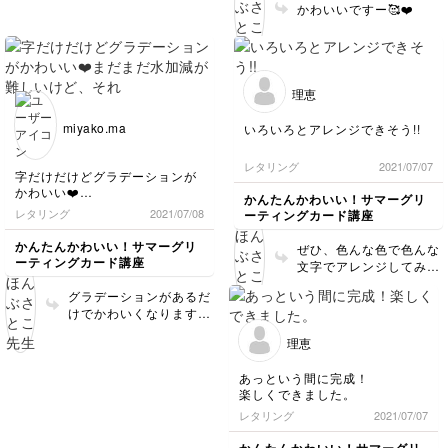
かわいいですー🥰❤️
理恵
miyako.ma
いろいろとアレンジできそう!!
レタリング
2021/07/07
字だけだけどグラデーションが
かわいい❤️
かんたんかわいい！サマーグリ
まだまだ水加減が難しいけど、
レタリング
2021/07/08
ーティングカード講座
それなりにかけました！
かんたんかわいい！サマーグリ
ぜひ、色んな色で色んな
ーティングカード講座
文字でアレンジしてみて
ください❤️
グラデーションがあるだ
けでかわいくなりますよ
ね❤️
理恵
あっという間に完成！
楽しくできました。
レタリング
2021/07/07