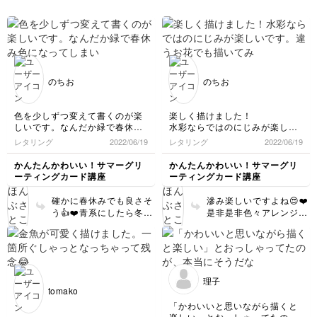
のちお
のちお
色を少しずつ変えて書くのが楽
楽しく描けました！
しいです。なんだか緑で春休み
水彩ならではのにじみが楽しい
色になってしまいました（笑）
です。違うお花でも描いてみた
レタリング
2022/06/19
レタリング
2022/06/19
いと思います。
かんたんかわいい！サマーグリ
かんたんかわいい！サマーグリ
ーティングカード講座
ーティングカード講座
確かに春休みでも良さそ
滲み楽しいですよね😍❤️
う👍❤️青系にしたら冬休
是非是非色々アレンジし
みもいけますねっ✨
て描いてみて下さい
ね！！
理子
tomako
「かわいいと思いながら描くと
楽しい」とおっしゃってたの