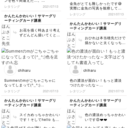
ンを色々間違えた…。
金魚がとても難しかったです😅
あまり上手く滲ませられず、色
レタリング
2021/07/13
実際に金魚の写真を観察してみ
がはっきり分かれてしまいまし
ましたが、尾ひれを細く描くの
た。もっと上手に滲むように練
レタリング
2021/07/13
かんたんかわいい！サマーグリ
がとても難しい！描いていた
習します！
ーティングカード講座
ら、水が多くて滲んでしまった
かんたんかわいい！サマーグリ
りも。
ーティングカード講座
お花を描く時あまり考え
でも今回もとても楽しかったで
ずどんどん描いてくと滲
す。
おひれは本当穂先だけで
みやすいです！！！❤️
描かないと太くなっちゃ
うんですよね…でもすっ
ごい夏っぽくてかわいい
いいいー！
chiharu
chiharu
Summerのmがごちゃごちゃに
色の濃淡が面白い！もっと濃淡
なってしまって(^_^;)
つけたかったな～
色を足すのも忘れてしまった
文字はどうしても書道入ってし
レタリング
2021/07/13
レタリング
2021/07/13
(^_^;)
まう(^_^;)
でもスイカ可愛いから許す♡
かんたんかわいい！サマーグリ
かんたんかわいい！サマーグリ
ーティングカード講座
ーティングカード講座
スイカめっちゃかわいい
色の濃淡めっちゃかわい
です！そしてhello も完
いです😍❤️❤️
璧だからオールオッケー