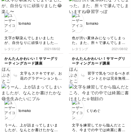
tomako
tomako
文字が馴染んでしまいました
色が渋い夏休みになってしまっ
が、自分なりに頑張りました😂
た。また、所々で滲んでしまい
楽し〜
ますね😅
レタリング
2021/08/02
レタリング
2021/08/02
習字っぽくならないようにする
のが、可愛くなるコツなんです
かんたんかわいい！サマーグリ
かんたんかわいい！サマーグリ
ね勉強になります。
ーティングカード講座
ーティングカード講座
文字もステキですが、お
習字で気をつけるべきポ
花のグラデーションもす
イントとかは完全無視
っごい素敵です🥺❤️❤️❤️
で、線の強弱を意識する
❤️
とかわいくなります❤️
（と思ってます笑）
tomako
くりめぐ
うーん、上が詰まってしまいま
文字を練習してから臨んだとこ
したが、なんとか書けたかな😅
ろ、今までの中では綺麗に書け