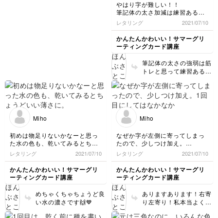
やはり字が難しい！！
筆記体の太さ加減は練習あるの
みですね。
レタリング
2021/07/10
お花はとても良い色合いで可愛
かんたんかわいい！サマーグリ
いです
ーティングカード講座
❤
筆記体の太さの強弱は筋
トレと思って練習あるの
みなので、是非楽しみな
がら練習してみてくださ
いね☺️
Miho
Miho
初めは物足りないかなーと思っ
なぜか字が左側に寄ってしまっ
た水の色も、乾いてみるとちょ
たので、少しつけ加え。
うどいい薄さに。
レタリング
2021/07/10
レタリング
2021/07/10
1回目にしてはなかなか良い感
こんなに薄くていいのかぁー、
じ。
かんたんかわいい！サマーグリ
かんたんかわいい！サマーグリ
と新しい気づきが。
ーティングカード講座
ーティングカード講座
2本のペンからいろんな色合い
が出来るのが楽しい😊
めちゃくちゃちょうど良
ありますあります！右寄
い水の濃さです🙌💙
り左寄り！私本当よくあ
ります😂