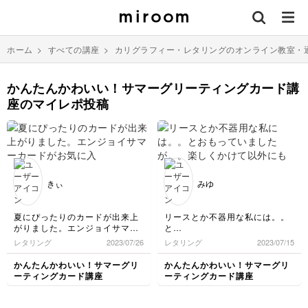
ホーム
>
すべての講座
>
カリグラフィー・レタリングのオンライン教室・
かんたんかわいい！サマーグリーティングカード講
座のマイレポ投稿
きぃ
みゆ
夏にぴったりのカードが出来上
リースとか不器用な私には。。
がりました。エンジョイサマー
と
カードがお気に入りです。サン
おもっていましたが。。
レタリング
2023/07/26
レタリング
2023/07/15
グラスが可愛い😍❤️
楽しくかけて以外にも可愛い❤️
かけるんだァ！って自信になり
かんたんかわいい！サマーグリ
かんたんかわいい！サマーグリ
ましたありがとうございます😊
ーティングカード講座
ーティングカード講座