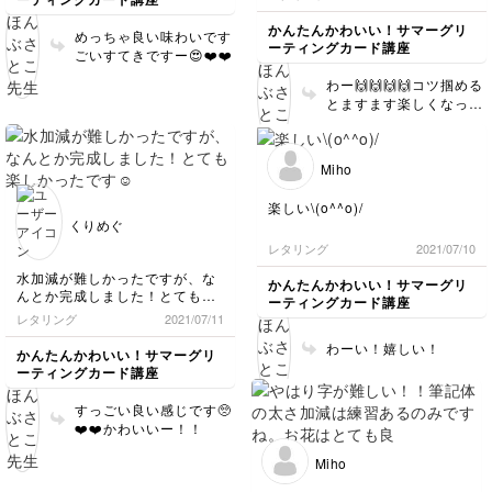
かんたんかわいい！サマーグリ
めっちゃ良い味わいです
ーティングカード講座
ごいすてきですー😍❤️❤️
わー🙌🙌🙌🙌コツ掴める
とますます楽しくなって
きちゃいますね！！
Miho
楽しい\(o^^o)/
くりめぐ
レタリング
2021/07/10
水加減が難しかったですが、な
かんたんかわいい！サマーグリ
んとか完成しました！とても楽
ーティングカード講座
しかったです☺️
レタリング
2021/07/11
わーい！嬉しい！
かんたんかわいい！サマーグリ
ーティングカード講座
すっごい良い感じです🥺
❤️❤️かわいいー！！
Miho