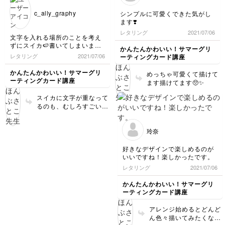
まっているようであれ
c_ally_graphy
シンプルに可愛くできた気がし
ば、終わった後少しだけ
ます❣️
テッシュや水気を拭いた
レタリング
2021/07/06
筆で余分な水分を拭うと
文字を入れる場所のことを考え
なくなると思います！
ずにスイカ🍉書いてしまいまし
かんたんかわいい！サマーグリ
た🤣 でもカワイくできたので
レタリング
2021/07/06
ーティングカード講座
満足です😊
かんたんかわいい！サマーグリ
めっちゃ可愛くて描けて
ーティングカード講座
ます描けてます🥺✨
スイカに文字が重なって
るのも、むしろすごい良
い感じですっ🍉❤️🥰
玲奈
好きなデザインで楽しめるのが
いいですね！楽しかったです。
レタリング
2021/07/06
かんたんかわいい！サマーグリ
ーティングカード講座
アレンジ始めるとどんど
ん色々描いてみたくなり