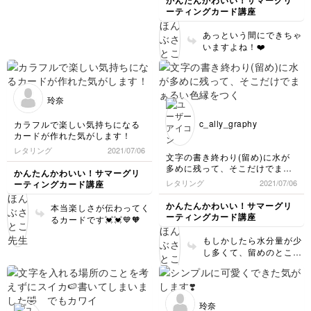
かんたんかわいい！サマーグリ
ーティングカード講座
あっという間にできちゃ
いますよね！❤️
玲奈
c_ally_graphy
カラフルで楽しい気持ちになる
カードが作れた気がします！
レタリング
2021/07/06
文字の書き終わり(留め)に水が
多めに残って、そこだけでまぁ
かんたんかわいい！サマーグリ
るい色縁をつくってしまうので
レタリング
2021/07/06
ーティングカード講座
すが、そんなものでしょうか…
🤔 この写真ですとHの縦線の
かんたんかわいい！サマーグリ
本当楽しさが伝わってく
下部やにんべんの1画目などで
ーティングカード講座
るカードです💓💓💙🧡
す。
もしかしたら水分量が少
し多くて、留めのところ
に水が溜まってしまった
かもです！それか、文字
の最後に無意識的に留め
と、おいてしまってるか
玲奈
も。もし水が溜まってし