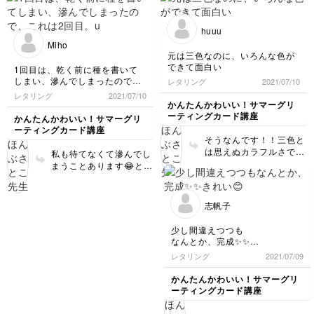
huuu
Miho
元は三色なのに、いろんな色が
できて面白い
1回目は、乾く前に種を書いて
しまい、滲んでしまったので、
レタリング
2021/07/10
これは2回目。
レタリング
2021/07/10
かんたんかわいい！サマーグリ
uやmが続くのが難しいなぁー。
ーティングカード講座
かんたんかわいい！サマーグリ
でも、お手本の雰囲気が自分に
ーティングカード講座
も出来て感動(*ˊᵕˋ*)
そうなんです！！三色と
は思えぬカラフルさです
私も待てなくて滲んでし
よね！
まうことあります😂とっ
ても可愛く描けてますー
🥺❤️
志帆子
少し間違えつつも
なんとか、完成✨✨
きれい😊
レタリング
2021/07/09
かんたんかわいい！サマーグリ
ーティングカード講座