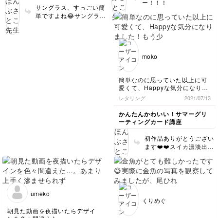
ー！！！
サングラス、すっごい簡
単ですよね😂サングラス
だけ並べてもかわいいで
すよー！！❤️
moko
簡単なのに思っていた以上に可
愛くて、Happyな気分になりま
した！もう少しスイカは濃くて
レタリング
2021/07/13
も良かったかも？miroomに登
録して初の作品です(◕ᴗ◕✿)
かんたんかわいい！サマーグリ
ーティングカード講座
初作品ありがとうござい
ます❤️❤️スイカ濃淡出て
てバッチリですよ！！！
umeko
くりめぐ
朝見た動画を夜描いたらデザイ