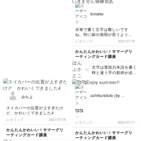
tomako
水筆で書く文字は難しいです
ね。特に線の強弱が思うように
いきません😅練習あるのみです
レタリング
2021/07/19
ね。
かんたんかわいい！サマーグリ
ーティングカード講座
文字は普段日本語を書く
時と違う手の筋肉が必要
なので感覚を掴むまでは
筋トレと思って練習ある
のみですが、でも色合い
とーってもキレイに出て
uchikurafuto (by デ
みちよ
ます🥰❤️
ィアン)
スイカバーの位置が上すぎたけ
🥰🥰
ど、かわいくできました♪
レタリング
2021/07/18
Enjoy summer!!
レタリング
2021/07/17
かんたんかわいい！サマーグリ
かんたんかわいい！サマーグリ
ーティングカード講座
ーティングカード講座