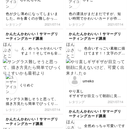
色が少し薄めになってしまいま
色の濃淡がまだまだですが、短
した。mを書くのが難しかった
い時間でかわいいカードが作れ
🤔
て大満足です。
レタリング
2021/07/14
レタリング
2021/07/14
かんたんかわいい！サマーグリ
かんたんかわいい！サマーグリ
ーティングカード講座
ーティングカード講座
え、めっちゃかわいいで
色合いすっごい素敵に描
すよ！！そしてmも全然
けてます！！文字のグラ
バッチリです！！
デーションとかとっても
可愛い😍
umeko
くりめぐ
やり直し
ギザギザが目立って朝顔に見え
サングラス難しそうと思って、
ないけど、可愛く出来ました☺️
レタリング
2021/07/14
描き方見たら簡単でびっくり！
すいかも最初よりは上手く描け
レタリング
2021/07/14
かんたんかわいい！サマーグリ
た気がします☺️1日1枚ぐらい描
ーティングカード講座
いてますがとても楽しいです！
かんたんかわいい！サマーグリ
ーティングカード講座
全然めっちゃ可愛いです