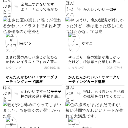
全然上すぎないです
よ！！！とってもかわい
かわいいいいー🥰❤️
い😳❤️
kero15
やすこ
まさに夏の楽しい感じが伝わる
やっぱり、色の濃淡が難しかっ
かわいいイラストですね🎵茶色
たけど、枠は思った感じに近づ
を作るのが意外と難しくてなぜ
けたかな。
レタリング
2021/07/16
レタリング
2021/07/16
か乾くと緑の線が出てきてしま
字は崩せきれず、かわいさが出
いました💦
せませんでした。
かんたんかわいい！サマーグリ
かんたんかわいい！サマーグリ
ーティングカード講座
ーティングカード講座
かわいいですー🥰❤️❤️❤️
字は、もう思いっきり線
棒の縁の緑も手描き感が
の強弱を付けてくとぽて
出て私は好きです🧡
っとした字になりま
す！！！
ちゃんちゃん
やすこ