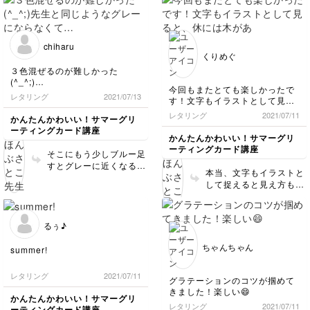
です😍💓💓
chiharu
くりめぐ
３色混ぜるのが難しかった
(^_^;)
今回もまたとても楽しかったで
先生と同じようなグレーになら
レタリング
2021/07/13
す！文字もイラストとして見る
なくて…茶色になってしまう
と、休には木があるからここは
(^_^;)
レタリング
2021/07/11
かんたんかわいい！サマーグリ
木っぽく描いてみようとか想像
ーティングカード講座
が膨らみますね😊
かんたんかわいい！サマーグリ
ーティングカード講座
そこにもう少しブルー足
すとグレーに近くなるか
本当、文字もイラストと
もです！！！
して捉えると見え方も描
き方も変わりますよね❤️
るぅ♪
ちゃんちゃん
summer!
レタリング
2021/07/11
グラテーションのコツが掴めて
きました！楽しい😄
かんたんかわいい！サマーグリ
レタリング
2021/07/11
ーティングカード講座