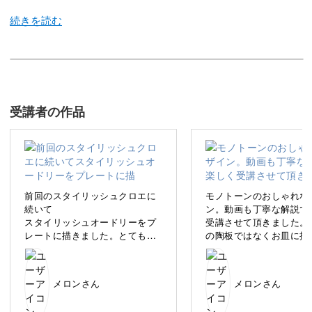
自宅のサロンなどで、ポーセラーツ・食器上絵付け講師と
して活動しています。
受講者の作品
講師や食器デザイナーとしての経歴は20年以上あり、これ
まで約9000人以上の方に指導して参りました。
前回のスタイリッシュクロエに
モノトーンのおしゃれな
続いて
ン。動画も丁寧な解説で
スタイリッシュオードリーをプ
受講させて頂きました。
今回の講座では“食器で輝くライフスタイル”を、より多く
レートに描きました。とてもお
の陶板ではなくお皿に描
の方にお伝えできたらと思います。
洒落なプレートができて嬉しい
で面積が大きくなり下の
です。
ッグのデザインを変えて
ぜひ、ポーセラーツ作品作りを通して、優雅なひと時を楽
メロンさん
メロンさん
しみましょう♪