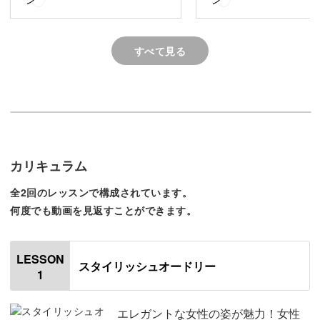
スタイリッシュで美しい女性が描けます
すべて見る
割とハードルが高いと思われがちな人物のペイントです
が、今回はどなたでも楽しみながら作りやすくワンファイ
ヤー(1回だけの焼成)で仕上げます。
カリキュラム
全2回のレッスンで構成されています。
イラストが苦手な方でも楽しめるよう、女性の図案のご用
何度でも動画を見返すことができます。
意もしました。
ダウンロードしてお使いいただければ、レッスンと同じ作
LESSON
スタイリッシュオードリー
品を作ることができますよ。
1
エレガントな女性の姿が魅力！女性