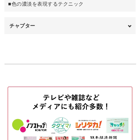
■色の濃淡を表現するテクニック
油性の調合オイルで絵の具を溶く
66:34
調合オイルで溶いた絵の具を重ねる
68:27
チャプター
800〜820℃で焼成する
79:13
オープニング
00:00
完成♪
80:04
はじめに
00:20
使用材料・道具
01:38
図案を白磁に写す
02:45
ドットを作る
11:43
ドットを貼りつける
16:49
ペンワークをする
20:20
服飾を塗る
34:14