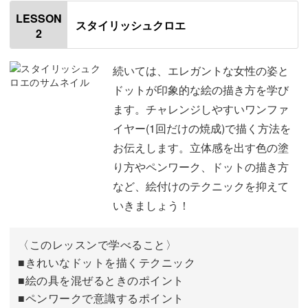
はじめに
00:20
LESSON
スタイリッシュクロエ
2
スタイリッシュな女性を描いたポーセラーツをお部屋に飾
使用材料・道具
01:47
って、毎日の生活を彩っていきましょう。
下絵を写す
03:23
続いては、エレガントな女性の姿と
皆さまのご参加を、お待ちしております。
ドットが印象的な絵の描き方を学び
テンプレートを使ってドットを作る
14:30
ます。チャレンジしやすいワンファ
イヤー(1回だけの焼成)で描く方法を
ドットを貼りつける
21:03
お伝えします。立体感を出す色の塗
ペンワーク用の絵の具を溶く
30:07
り方やペンワーク、ドットの描き方
など、絵付けのテクニックを抑えて
ペンワークで輪郭を描く
39:22
いきましょう！
水溶性メディウムで溶いた絵の具を塗る
56:25
〈このレッスンで学べること〉
唇の色の絵の具を溶く
62:05
■きれいなドットを描くテクニック
■絵の具を混ぜるときのポイント
唇の色を塗る
65:16
■ペンワークで意識するポイント