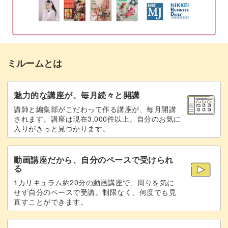
唇を塗る
40:06
油性絵の具を重ねる
43:04
ミルームとは
ワイプアウトツールで模様を抜く
51:36
焼成する
54:52
魅力的な講座が、毎月続々と開講
講師と編集部がこだわって作る講座が、毎月開講
完成♪
55:59
されます。講座は現在3,000件以上。自分のお気に
入りがきっと見つかります。
動画講座だから、自分のペースで受けられ
る
1カリキュラム約20分の動画講座で、周りを気に
せず自分のペースで受講。制限なく、何度でも見
直すことができます。