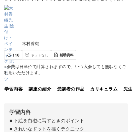
木村香織
116
補助資料
キットなし
※会費は日単位で計算されますので、いつ入会しても無駄なくご
利用いただけます。
学習内容
講座の紹介
受講者の作品
カリキュラム
先
学習内容
■ 下絵を白磁に写すときのポイント
■ きれいなドットを描くテクニック