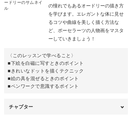
の憧れでもあるオードリーの描き方
を学びます。エレガントな体に見せ
女性らしいエレガントなインテリア
るコツや曲線を美しく描く方法な
ど、ポーセラーツの人物画をマスタ
完成した作品をリビングや寝室などに飾れば、一気に女性
ーしていきましょう！
らしいエレガントな空間に変身します♪
〈このレッスンで学べること〉
そのまま飾ってもお洒落ですし、フレームに入れて飾れば
■下絵を白磁に写すときのポイント
より華やかにすることもできますよ。
■きれいなドットを描くテクニック
■絵の具を混ぜるときのポイント
■ペンワークで意識するポイント
講座では、ブラックをメインに使用していますが、ぜひお
好みの色でアレンジにも挑戦していきましょう。
チャプター
オープニング
00:00
イラストが得意な方は、ご自身で描いたイラストを使っ
て、オリジナル作品に発展させてみてくださいね♪