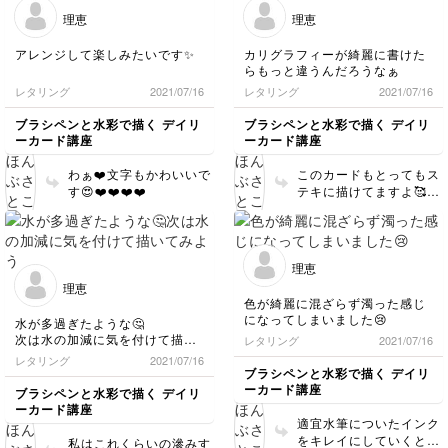
理恵
理恵
アレンジして楽しみたいです✨
カリグラフィーが綺麗に書けた
らもっと違うんだろうなぁ
レタリング
2021/07/16
レタリング
2021/07/16
ブラシペンと水彩で描く デイリ
ブラシペンと水彩で描く デイリ
ーカード講座
ーカード講座
わぁ❤️文字もかわいいで
このカードもとってもス
す😍❤️❤️❤️❤️
テキに描けてますよ🥰❤️
❤️❤️
理恵
理恵
色が綺麗に混ざらず濁った感じ
になってしまいました😢
水が多過ぎたような🤔
次は水の加減に気を付けて描い
レタリング
2021/07/16
てみよう
レタリング
2021/07/16
ブラシペンと水彩で描く デイリ
ーカード講座
ブラシペンと水彩で描く デイリ
ーカード講座
適宜水筆についたインク
をキレイにしていくと比
私はこれくらいの滲みす