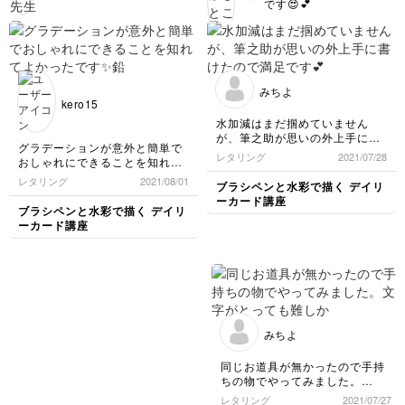
です😍💕
みちよ
kero15
水加減はまだ掴めていません
が、筆之助が思いの外上手に書
グラデーションが意外と簡単で
けたので満足です💕
レタリング
2021/07/28
おしゃれにできることを知れて
よかったです✨鉛筆で下書きし
レタリング
2021/08/01
ブラシペンと水彩で描く デイリ
てもレタリングがやっぱり思う
ーカード講座
ようには書けません💦
ブラシペンと水彩で描く デイリ
ーカード講座
みちよ
同じお道具が無かったので手持
ちの物でやってみました。
文字がとっても難しかったで
レタリング
2021/07/27