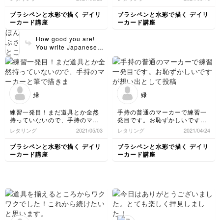
different color but somehow
still looks cute.
ブラシペンと水彩で描く デイリ
ブラシペンと水彩で描く デイリ
ーカード講座
ーカード講座
Thank's for the lessons
Satoko sensei 😍
How good you are!
You write Japanese
very well, too😊
緑
緑
練習一発目！まだ道具とか全然
手持の普通のマーカーで練習一
持っていないので、手持のマー
発目です。お恥ずかしいですが
カーと筆で描きました。これか
想い出として投稿させて頂きま
レタリング
2021/05/03
レタリング
2021/04/24
らちゃんと練習します。
した。
ブラシペンと水彩で描く デイリ
ブラシペンと水彩で描く デイリ
ーカード講座
ーカード講座