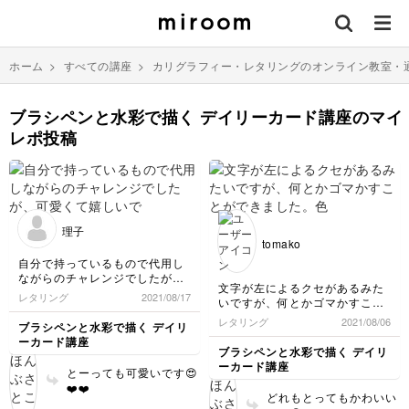
ホーム
>
すべての講座
>
カリグラフィー・レタリングのオンライン教室・
ブラシペンと水彩で描く デイリーカード講座のマイ
レポ投稿
理子
tomako
自分で持っているもので代用し
ながらのチャレンジでしたが、
文字が左によるクセがあるみた
可愛くて嬉しいです！
レタリング
2021/08/17
いですが、何とかゴマかすこと
ができました。
レタリング
2021/08/06
ブラシペンと水彩で描く デイリ
色が鮮やかに出て、可愛く出来
ーカード講座
たかな〜
ブラシペンと水彩で描く デイリ
ーカード講座
とーっても可愛いです😍
❤️❤️
どれもとってもかわいい