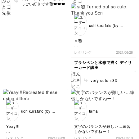
較的成功しやすいと思い
っごい好きです🥰❤️❤️❤️
ます！！！
uchikurafuto (by デ
ィアン)
☺🥰
Turned out so cute.
レタリング
2021/06/28
Thank you Sensei..
ブラシペンと水彩で描く デイリ
ーカード講座
very cute <33
uchikurafuto (by デ
tama
ィアン)
Yeay!!!
文字のバランスが難しい…練習
しかないですねー！
Recreated these using
レタリング
2021/06/28
レタリング
2021/05/13