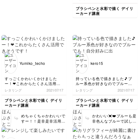
す。
ブラシペンと水彩で描く デイリ
ーカード講座
Yumiko_techo
kero15
すっごくかわいくかけました
持っている色で描きました🎵ブ
ー！❤これからたくさん活用で
ルー系色が好きなのでブルーで
きそうです！
も！自分好みに出来上がりまし
レタリング
2021/07/17
レタリング
2021/07/17
た～☺️
ブラシペンと水彩で描く デイリ
ブラシペンと水彩で描く デイリ
ーカード講座
ーカード講座
めちゃくちゃかわいいで
かわいい💓❤️ブルーも是
すー！！是非是非活用し
非色んなブルーで試して
てみてください！！！❤️
みてください！また雰囲
気すっごい変わりま
す！！