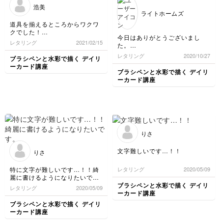
浩美
ライトホームズ
道具を揃えるところからワクワ
クでした！
今日はありがとうございまし
これから続けたいと思います。
レタリング
2021/02/15
た。
とても楽しく拝見しました！
レタリング
2020/10/27
ブラシペンと水彩で描く デイリ
ーカード講座
ブラシペンと水彩で描く デイリ
ーカード講座
りさ
文字難しいです…！！
りさ
特に文字が難しいです…！！綺
レタリング
2020/05/09
麗に書けるようになりたいで
す。
ブラシペンと水彩で描く デイリ
レタリング
2020/05/09
ーカード講座
ブラシペンと水彩で描く デイリ
ーカード講座