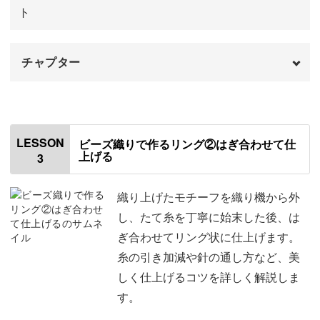
ト
とてもコンパクトなので、日々のすきま時間にさっと出し
て始めることができますよ。
チャプター
はじめに
00:00
使用する材料・道具
01:13
花びら彩るステッチ技法
LESSON
ビーズ織りで作るリング②はぎ合わせて仕
上げる
3
図案の説明
01:48
ビーズ織りだけでなく、ビーズステッチの技法も学べるこ
作業しやすいセッティングの仕方
02:21
織り上げたモチーフを織り機から外
の講座。
し、たて糸を丁寧に始末した後、は
織り機の説明
03:13
ぎ合わせてリング状に仕上げます。
多彩なビーズを使いながら、立体感のあるモチーフ作りに
糸の引き加減や針の通し方など、美
たて糸の準備をする
挑戦しますよ。
04:12
しく仕上げるコツを詳しく解説しま
よこ糸の準備をする
07:09
す。