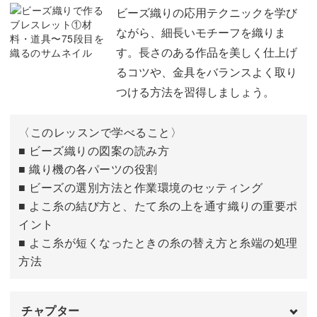
はぎ合わせながら糸始末をする
07:11
ビーズ織りの応用テクニックを学び
初夏を彩るセットアップ
ながら、細長いモチーフを織りま
おわりに
13:13
す。長さのある作品を美しく仕上げ
今回作る3つのアクセサリーは、それぞれ単体でも使いや
るコツや、金具をバランスよく取り
すいデザイン。
つける方法を習得しましょう。
セットで身につけると、統一感が生まれてぐっと華やかな
〈このレッスンで学べること〉
印象になります。
■ ビーズ織りの図案の読み方
■ 織り機の各パーツの役割
■ ビーズの選別方法と作業環境のセッティング
■ よこ糸の結び方と、たて糸の上を通す織りの重要ポ
繊細に織り上げたビーズアクセサリーは、光を受けるたび
イント
上品な輝きに。
■ よこ糸が短くなったときの糸の替え方と糸端の処理
方法
これからの季節のお出かけや、ちょっと特別な日のコーデ
ィネートにもぴったりですよ。
チャプター