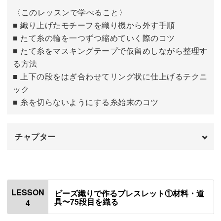
ビーズの取り方
08:07
〈このレッスンで学べること〉
ビーズのすくい方や糸の引き加減など、きれいに仕上げる
1段目を織る
■ 織り上げたモチーフを織り機から外す手順
08:40
ポイントも詳しく解説。
■ たて糸の輪を一つずつ縮めていく際のコツ
2段目を織る
11:08
■ たて糸をマスキングテープで仮留めしながら整理す
花びらをつなぎ合わせる方法や、アクセサリーとして整え
る方法
る仕立て方も習得できます！
3〜34段目を織る
12:20
■ 上下の段をはぎ合わせてリング状に仕上げるテクニ
ック
■ 糸を切らないようにする糸始末のコツ
「こんなふうに形になるんだ」と驚くような工程もたくさ
チャプター
ん♪
はじめに
00:00
ビーズステッチの基礎から応用まで、楽しみながら身につ
けられる内容になっています。
織り機から外す
00:28
LESSON
ビーズ織りで作るブレスレット①材料・道
具〜75段目を織る
4
たて糸の始末をする
01:20