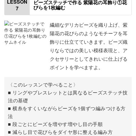
LESSON
ビーズステッチで作る 紫陽花の耳飾り①花
びらを1枚編む
7
カニカンとシート止め金具をつなぐ
03:18
アジャスターをつなぎ仕上げる
05:14
繊細なデリカビーズを織り上げ、紫
陽花の花びらのようなモチーフを耳
おわりに
06:13
飾りに仕立てていきます。ビーズ織
りならではの美しい模様表現と、ア
クセサリーとしてきれいに仕上げる
ポイントを学べますよ。
〈このレッスンで学べること〉
■ リングやブレスレットとは異なるビーズステッチ技
法の基礎
■ 横糸をすくいながらビーズを1個ずつ編みつける方
法
■ 段ごとにビーズを増やす増やし目の手順
■ 減らし目で花びらをダイヤ形に整える編み方