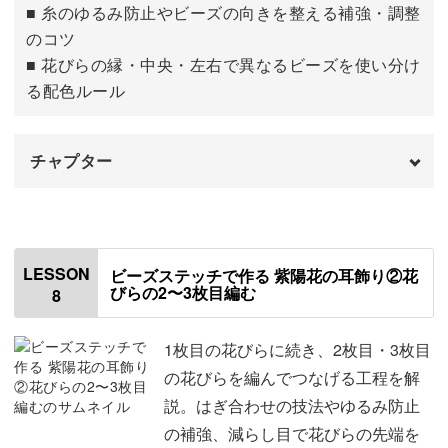
■ 糸のゆるみ防止やビーズの向きを整える補強・調整
のコツ
■ 花びらの縁・中央・左右で異なるビーズを使い分け
る配色ルール
チャプター
はじめに
00:00
使用する材料・道具
00:54
LESSON
ビーズステッチで作る 紫陽花の耳飾り②花
びらの2〜3枚目編む
8
花びらの1枚目の1段目を編む
01:20
花びらの1枚目の2段目を編む
03:31
1枚目の花びらに続き、2枚目・3枚目
の花びらを編んでつなげる工程を解
花びらの1枚目の3段目を編む
06:09
説。はぎ合わせの技法やゆるみ防止
の補強、減らし目で花びらの先端を
花びらの1枚目の4段目を編む
08:33