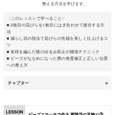
整える方法を学びます。
花びらの1枚目の5〜7段目を編む
10:25
〈このレッスンで学べること〉
■ 2枚目の花びらを1枚目にはぎ合わせて接合する方
法
■ 減らし目の技法で花びらの先端を美しく仕上げるコ
ツ
■ 各段を編んだ後のゆるみ防止の補強テクニック
■ ビーズがななめになった際の角度修正と正しい位置
への整え方
チャプター
はじめに
00:00
花びらの2枚目の1段目を編む
00:40
LESSON
ビーズステッチで作る 紫陽花の耳飾り③