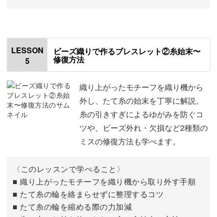
はじめに
00:00
使用する材料・道具
ビーズの色を変えれば、自分だけのアレンジも自由自在◎
01:20
LESSON
ビーズ織りで作るブレスレット②糸始末〜
修復方法
5
図案の説明
01:53
世界にひとつだけのアクセサリーを楽しみながら、素敵な
手作り時間を過ごしてみてくださいね！
作業しやすいセッティングの仕方
02:25
織り上がったモチーフを織り機から
外し、たて糸の始末を丁寧に解説。
織り機の説明
03:17
糸の引きすぎによるゆがみを防ぐコ
ツや、ビーズ外れ・欠損など2種類の
たて糸の準備をする
04:17
ミスの修復方法も学べます。
よこ糸の準備をする
07:06
〈このレッスンで学べること〉
ビーズの取り方
07:56
■ 織り上がったモチーフを織り機から取り外す手順
■ たて糸の輪を絡まらせずに整理するコツ
1段目を織る
08:27
■ たて糸の輪を縮める際の力加減
2段目を織る
11:39