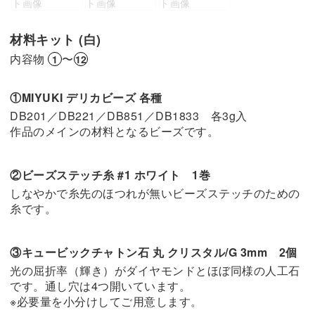
材料キット (白)
内容物
〜
1
12
①MIYUKI デリカビーズ 各種
DB201／DB221／DB851／DB1833 各3g入
作品のメインの材料となるビーズです。
②ビーズステッチ糸 #1 ホワイト 1巻
しなやかで糸先のほつれが無いビーズステッチのための
糸です。
③キュービックチャトン石 丸 クリスタル/G 3mm 2個
光の屈折率（輝き）がダイヤモンドとほぼ同様の人工石
です。通し穴は4つ開いています。
※必要量を小分けしてご用意します。