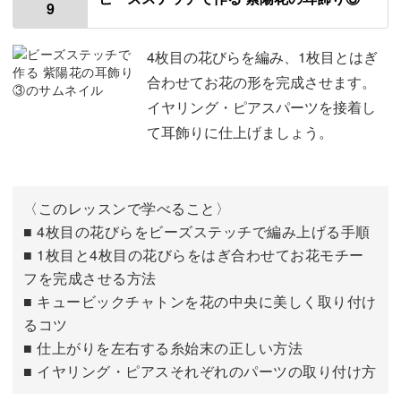
9
花びらの2枚目の2段目を編む
02:22
花びらの2枚目の3段目を編む
04:08
4枚目の花びらを編み、1枚目とはぎ
合わせてお花の形を完成させます。
花びらの2枚目の4段目を編む
06:14
イヤリング・ピアスパーツを接着し
て耳飾りに仕上げましょう。
花びらの2枚目の5〜7段目を編む
07:58
花びらの3枚目を編む
12:15
〈このレッスンで学べること〉
■ 4枚目の花びらをビーズステッチで編み上げる手順
■ 1枚目と4枚目の花びらをはぎ合わせてお花モチー
フを完成させる方法
■ キュービックチャトンを花の中央に美しく取り付け
るコツ
■ 仕上がりを左右する糸始末の正しい方法
■ イヤリング・ピアスそれぞれのパーツの取り付け方