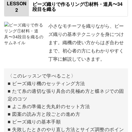
LESSON
ビーズ織りで作るリング①材料・道具〜34
段目を織る
2
この講座では、ビーズ織りの基礎から丁寧に解説していき
ます。
小さなモチーフを織りながら、ビー
ズ織りの基本テクニックを身につけ
ます。織機の使い方からはぎ合わせ
まで、初心者の方にもわかりやすく
織機に糸を張るところから、ビーズの通し方、きれいに整
丁寧に解説していきます。
えるコツまで。
〈このレッスンで学べること〉
ビーズがまっすぐ並んでいく様子は、とても心地よくて夢
■ ビーズ織り機のセッティング方法
中になれる時間です♪
■ たて糸の適切な張り具合の見極め方と蝶ネジでの固
定のコツ
■ よこ糸の準備と先丸針のセット方法
■ 図案の読み方と段ごとの進め方
■ ビーズ織りの基本手順
織機はキットで手に入れることもできて、準備に探し回る
■ 失敗したときのやり直し方法とサイズ調整のポイン
必要もナシ！