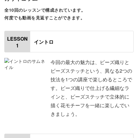
紫陽花をイメージした耳飾り・繊細なリング・ブレスレッ
全10回のレッスンで構成されています。
トと、装いに華を添えてくれる作品ですよ♪
何度でも動画を見返すことができます。
LESSON
イントロ
1
「ビーズ織り」と「ビーズステッチ」2つの技法を楽しめ
るのも魅力。
今回の最大の魅力は、ビーズ織りと
ビーズステッチという、異なる2つの
上品なカラーで、初夏らしい軽やかな雰囲気に仕上げてい
技法を1つの講座で楽しめるところで
きましょう！
す。ビーズ織りで仕上げる繊細なラ
インと、ビーズステッチで立体的に
描く花モチーフを一緒に楽しんでい
きましょう。
初めてのビーズ織りにぴったり
ビーズ織りが初めてという方も、ご安心ください◎