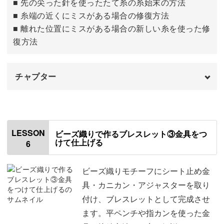
■ 先の尖った針を使ったたて糸の糸始末の方法
■ 糸端の近くにミスがある場合の修復方法
3〜75段目を織る
13:02
■ 離れた位置にミスがある場合の新しい糸を使った修
復方法
チャプター
はじめに
00:00
織り機から外す
00:28
LESSON
ビーズ織りで作るブレスレット③金具をつ
けて仕上げる
6
たて糸の始末をする
01:22
ミスした部分の修復方法
14:28
ビーズ織りモチーフにシート止め金
具・カニカン・アジャスターを取り
付け、ブレスレットとして完成させ
ます。平ペンチや指カンを使った金