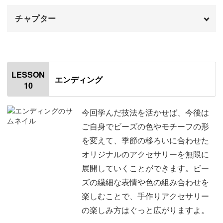
チャプター
はじめに
00:00
花びらの4枚目を編む
00:40
LESSON
エンディング
10
花びらの1枚目と4枚目をはぎ合せる
11:26
キュービックチャトンをつける
12:40
今回学んだ技法を活かせば、今後は
ご自身でビーズの色やモチーフの形
糸始末をする
16:08
を変えて、季節の移ろいに合わせた
オリジナルのアクセサリーを無限に
イヤリングのパーツをつける
17:57
展開していくことができます。ビー
ピアスのパーツをつける
19:46
ズの繊細な表情や色の組み合わせを
楽しむことで、手作りアクセサリー
おわりに
21:07
の楽しみ方はぐっと広がりますよ。