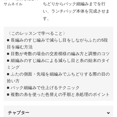
ちどりからバック細編みまでを行
い、ランチバッグ本体を完成させま
す。
〈このレッスンで学べること〉
■ 長編みのすじ編みで減らし目をしながらふたの5段
目を編む方法
■ 目数が奇数の場合の交差模様の編み方と調整のコツ
■ 細編みのすじ編みによる減らし目と糸の始末のタイ
ミング
■ ふたの側面・先端を細編みでふちどりする際の目の
拾い方
■ バック細編みで仕上げるテクニック
■ 複数の糸を使った色替えの手順と糸処理のポイント
チャプター