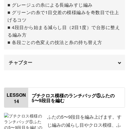
■ グレージュの糸による長編みすじ編み
■ グリーンの糸で1目交差の模様編みを奇数目で仕上
げるコツ
■ 4段目から始まる減らし目（2目1度）で台形に整え
る編み方
■ 各段ごとの色変えの技法と糸の持ち替え方
チャプター
はじめに
00:00
ふたの1段目を編む
00:33
LESSON
プチクロス模様のランチバッグ⑤ふたの
5〜9段目を編む
14
ふたの2段目を編む
09:20
ふたの3段目を編む
14:07
ふたの5〜9段目を編み上げます。す
じ編みの減らし目やクロス模様、ふ
ふたの4段目を編む
18:04