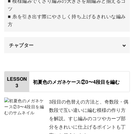
■ 模様編みでくさり編みの大きさを細編みと揃えるコ
おうちにある糸を活用できるからエコで、節約にもなりま
ツ
す。
■ 糸を引き出す際にやさしく持ち上げるきれいな編み
方
同じ糸を使ったときのことも思い出しながら、新しい作品
を生み出す喜びを味わえますよ。
チャプター
はじめに
00:00
使用材料・道具
カップスリーブやメガネケースは短時間で完成するので、
01:12
LESSON
初夏色のメガネケース②3〜4段目を編む
忙しい方でも安心◎
3
編み方について
01:38
色を変えるだけで雰囲気がガラッと変わるので、つい何個
作り目を編む
03:07
3段目の色替えの方法と、奇数段・偶
も編みたくなってしまいます♪
数段で互い違いに編む模様の作り方
1段目を編む
05:41
を解説。すじ編みのコツやカーブ部
分をきれいに仕上げるポイントも丁
2段目を編む
13:11