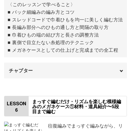
〈このレッスンで学べること〉
■ バック細編みの編み方とコツ
■ スレッドコードで巾着ひもを均一に美しく編む方法
■ 長編み部分へのひもの通し方と間隔の取り方
■ 巾着ひもの端の結び方と長さの調整方法
■ 裏側で目立たない糸処理のテクニック
■ メガネケースとしての仕上げと完成までの全工程
チャプター
はじめに
00:00
46段目を編む
00:36
まっすぐ編むだけ・リズムを楽しむ模様編
LESSON
みのメガネケース①材料・道具紹介〜5段
6
目まで編む
巾着ひもを編む
05:20
巾着にひもを通す
09:32
往復編みでまっすぐ編みながら、リ