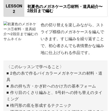
LESSON
初夏色のメガネケース①材料・道具紹介〜
2段目まで編む
2
「かわいい」と「便利」をどちらも楽しめる、毎日使いた
くなる作品ばかりです♪
色の切り替えを楽しみながら、スト
ライプ模様のメガネケースを編んで
いきます。すじ編みを繰り返すこと
で、初心者さんでも表情豊かな編み
余り糸が宝物に
地に仕上げられる作品です。
ご紹介する作品は、少ない糸でも可愛く仕上がるのがポイ
〈このレッスンで学べること〉
ント。
■ 2色の糸で作るバイカラーメガネケースの材料・道
具
新しく糸を準備しなくても、今すぐ作品作りを始められる
■ 糸の持ち方・かぎ針へのかけ方の基本フォーム
のが嬉しいところです♪
■ 作り目のくさり編みと、5号針への持ち替えのタイ
ミング
■ 楕円形の底を形成するテクニック