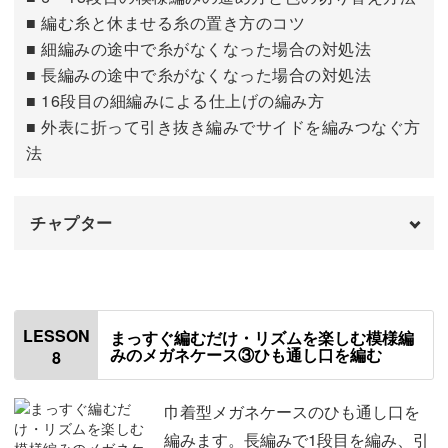
■ 編む糸と休ませる糸の置き方のコツ
■ 細編みの途中で糸がなくなった場合の対処法
■ 長編みの途中で糸がなくなった場合の対処法
■ 16段目の細編みによる仕上げの編み方
■ 外表に折って引き抜き編みでサイドを編みつなぐ方
法
チャプター
はじめに
00:00
6〜15段目を編む
00:27
LESSON
まっすぐ編むだけ・リズムを楽しむ模様編
みのメガネケース③ひも通し口を編む
8
16段目を編む
07:15
サイドを編みつなぐ
09:13
巾着型メガネケースのひも通し口を
編みます。長編みで1段目を編み、引