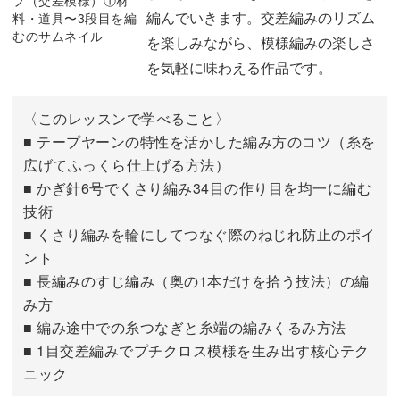
おわりに
13:13
編んでいきます。交差編みのリズム
を楽しみながら、模様編みの楽しさ
を気軽に味わえる作品です。
〈このレッスンで学べること〉
■ テープヤーンの特性を活かした編み方のコツ（糸を
広げてふっくら仕上げる方法）
■ かぎ針6号でくさり編み34目の作り目を均一に編む
技術
■ くさり編みを輪にしてつなぐ際のねじれ防止のポイ
ント
■ 長編みのすじ編み（奥の1本だけを拾う技法）の編
み方
■ 編み途中での糸つなぎと糸端の編みくるみ方法
■ 1目交差編みでプチクロス模様を生み出す核心テク
ニック