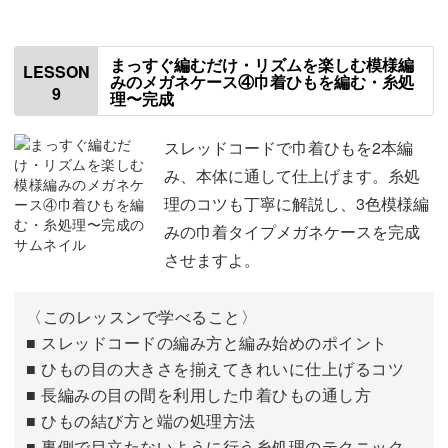
まっすぐ編むだけ・リズムを楽しむ模様編
LESSON
みのメガネケース④巾着ひもを編む・糸処
9
理〜完成
スレッドコードで巾着ひもを2本編
み、本体に通して仕上げます。糸処
理のコツも丁寧に解説し、3色模様編
みの巾着タイプメガネケースを完成
させますよ。
〈このレッスンで学べること〉
■ スレッドコードの編み方と編み始めのポイント
■ ひもの目の大きさを揃えてきれいに仕上げるコツ
■ 長編みの目の間を利用した巾着ひもの通し方
■ ひもの結び方と端の処理方法
■ 裏側で目立たないように行う糸処理のテクニック