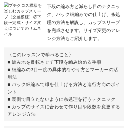
7段目を編む
07:11
下段の編み方と減らし目のテクニッ
ク、バック細編みでの仕上げ、糸処
8段目を編む
10:07
理の方法を解説し、カップスリーブ
を完成させます。サイズ変更のアレ
ンジ方法もご紹介します。
〈このレッスンで学べること〉
■ 編み地を反転させて下段を編み始める手順
■ 細編みの2目一度の具体的なやり方とマーカーの活
用法
■ バック細編みで縁を仕上げる方法と進行方向のポイ
ント
■ 裏側で目立たないように糸処理を行うテクニック
■ カップのサイズに合わせて作り目や段数を変更する
アレンジ方法