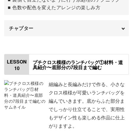
■ 色数や配色を変えたアレンジの楽しみ方
チャプター
はじめに
00:00
巾着ひもを編む
00:27
LESSON
プチクロス模様のランチバッグ①材料・道
具紹介〜底部分の7段目まで編む
10
巾着ひもを通す
04:38
糸処理をする
09:28
細編みと長編みだけで作る、小さな
クロス模様が可愛いランチバッグを
おわりに
12:48
編んでいきます。底からふた部分ま
でしっかり仕立てることで、実用性
もデザイン性も楽しめる作品に仕上
がりますよ。