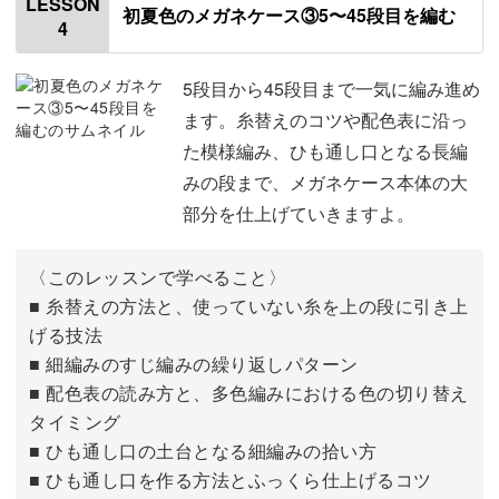
LESSON
初夏色のメガネケース③5〜45段目を編む
4
4段目を編む
11:02
5段目から45段目まで一気に編み進め
完成した作品を使うたびに、他にはない自分だけのデザイ
ます。糸替えのコツや配色表に沿っ
ンにきっと満たされますよ。
た模様編み、ひも通し口となる長編
みの段まで、メガネケース本体の大
初夏の陽射しに映える爽やかな色合いと軽やかさを、ぜひ
部分を仕上げていきますよ。
楽しんでくださいね！
〈このレッスンで学べること〉
■ 糸替えの方法と、使っていない糸を上の段に引き上
げる技法
■ 細編みのすじ編みの繰り返しパターン
■ 配色表の読み方と、多色編みにおける色の切り替え
タイミング
■ ひも通し口の土台となる細編みの拾い方
■ ひも通し口を作る方法とふっくら仕上げるコツ