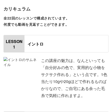
メガネケースは編み地にほどよい厚みを出しているので、
カリキュラム
大切なメガネをやさしく守ってくれますよ。
全22回のレッスンで構成されています。
何度でも動画を見返すことができます。
ランチバッグは底をしっかり編み込んでいるため、お弁当
LESSON
イントロ
や小物を入れても安定感ばっちり。
1
この講座の魅力は、なんといっても
カップスリーブは手に持った時のフィット感も心地よく、
「自分好みの色で、実用的な小物を
いつものコーヒータイムがちょっと特別な時間に変わりま
サクサク作れる」という点です。1色
す。
当たり10gや20gほどで作れるものば
かりなので、ご自宅にある余った毛
糸で気軽に作れますよ。
さらに、軽くて持ち歩きやすいので、お出かけのおともに
もぴったり。