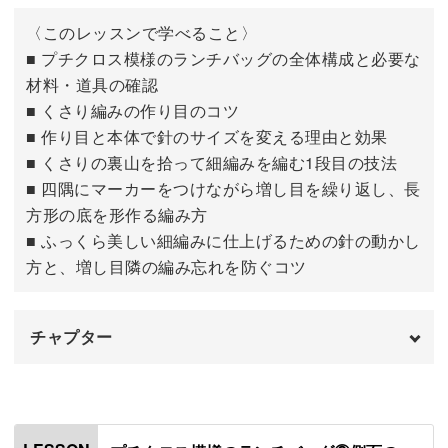
〈このレッスンで学べること〉
■ プチクロス模様のランチバッグの全体構成と必要な
材料・道具の確認
■ くさり編みの作り目のコツ
■ 作り目と本体で針のサイズを変える理由と効果
■ くさりの裏山を拾って細編みを編む1段目の技法
■ 四隅にマーカーをつけながら増し目を繰り返し、長
方形の底を形作る編み方
■ ふっくら美しい細編みに仕上げるための針の動かし
方と、増し目隣の編み忘れを防ぐコツ
チャプター
はじめに
00:00
使用材料・道具
01:12