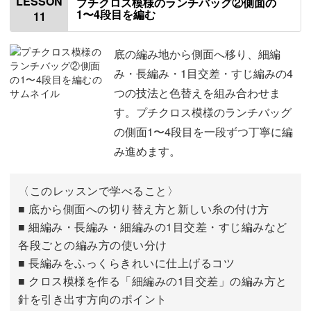
LESSON
プチクロス模様のランチバッグ②側面の
1〜4段目を編む
11
編み方について
01:40
底部分の作り目を編む
02:46
底の編み地から側面へ移り、細編
み・長編み・1目交差・すじ編みの4
底部分の1段目を編む
06:47
つの技法と色替えを組み合わせま
す。プチクロス模様のランチバッグ
底部分の2段目を編む
12:48
の側面1〜4段目を一段ずつ丁寧に編
底部分の3〜7段目を編む
18:04
み進めます。
〈このレッスンで学べること〉
■ 底から側面への切り替え方と新しい糸の付け方
■ 細編み・長編み・細編みの1目交差・すじ編みなど
各段ごとの編み方の使い分け
■ 長編みをふっくらきれいに仕上げるコツ
■ クロス模様を作る「細編みの1目交差」の編み方と
針を引き出す方向のポイント