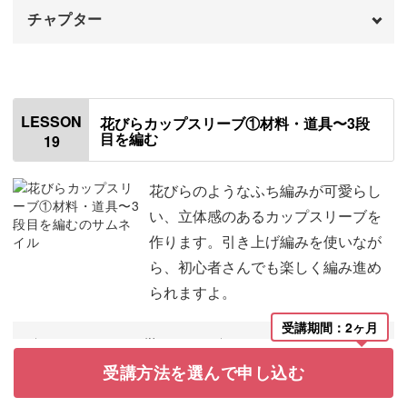
チャプター
はじめに
00:00
下段の1段目を編む
00:31
LESSON
花びらカップスリーブ①材料・道具〜3段
目を編む
19
下段の2段目を編む
06:10
糸処理をする
08:45
花びらのようなふち編みが可愛らし
い、立体感のあるカップスリーブを
サイズを変えたい場合
11:35
作ります。引き上げ編みを使いなが
ら、初心者さんでも楽しく編み進め
おわりに
12:19
られますよ。
受講期間：2ヶ月
〈このレッスンで学べること〉
■ 糸端の長さや目の大きさを均一にするコツ
受講方法を選んで申し込む
■ 作り目を輪にする際のねじれ防止とマーカーの付け