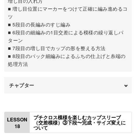
増し目の入れ方
■ 増し目位置にマーカーをつけて正確に編み進めるコ
ツ
■ 5段目の長編みのすじ編み
■ 6段目の細編みの1目交差による模様の繰り返しパ
ターン
■ 7段目の増し目でカップの形を整える方法
■ 8段目のバック細編みによるふちの仕上げと糸端の
処理方法
チャプター
はじめに
00:00
4段目を編む
00:31
プチクロス模様を楽しむカップスリーブ
LESSON
（交差模様）③下段〜完成・サイズ変えに
18
ついて
5〜6段目を編む
04:45