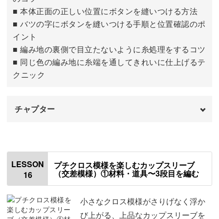
■ 本体正面の正しい位置にボタンを縫いつける方法
■ バツの字にボタンを縫いつける手順と位置確認のポ
イント
■ 編み地の裏側で目立たないように糸処理をするコツ
■ 同じ色の編み地に糸端を通してきれいに仕上げるテ
クニック
チャプター
はじめに
00:00
ボタンループを編む
00:29
LESSON
プチクロス模様を楽しむカップスリーブ
（交差模様）①材料・道具〜3段目を編む
16
ボタンを本体に縫いつける
04:04
糸処理をする
08:55
小さなクロス模様がさりげなく浮か
び上がる、上品なカップスリーブを