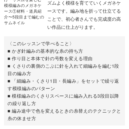
ズムよく模様を育てていくメガネケ
巾着ひもの糸処理をする
14:49
ースです。編み地を折って仕立てる
ことで、初心者さんでも完成度の高
巾着の糸処理をする
17:00
い作品に仕上がります。
おわりに
19:58
〈このレッスンで学べること〉
■ かぎ針編みの基本的な糸の持ち方
■ 作り目と本体で針の号数を変える理由
■ くさりの裏側のこぶに針を入れて細編みを編む1段
目の編み方
■ 「細編み・くさり1目・長編み」をセットで繰り返
す模様編みのパターン
■ 模様編みのくさりスペースに編み入れる3段目以降
の繰り返し方
■ 編み途中で色を変えるときの糸替えのテクニックと
糸の休ませ方