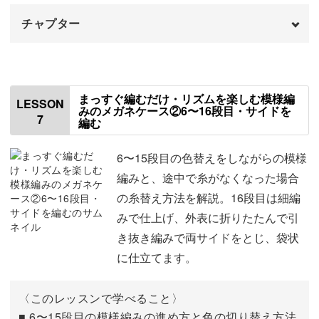
チャプター
はじめに
00:00
使用材料・道具
01:24
まっすぐ編むだけ・リズムを楽しむ模様編
LESSON
みのメガネケース②6〜16段目・サイドを
7
編む
編み図について
01:53
作り目を編む
03:03
6〜15段目の色替えをしながらの模様
編みと、途中で糸がなくなった場合
1段目を編む
05:52
の糸替え方法を解説。16段目は細編
みで仕上げ、外表に折りたたんで引
2段目を編む
08:21
き抜き編みで両サイドをとじ、袋状
3段目を編む
12:38
に仕立てます。
4〜5段目を編む
16:44
〈このレッスンで学べること〉
■ 6〜15段目の模様編みの進め方と色の切り替え方法