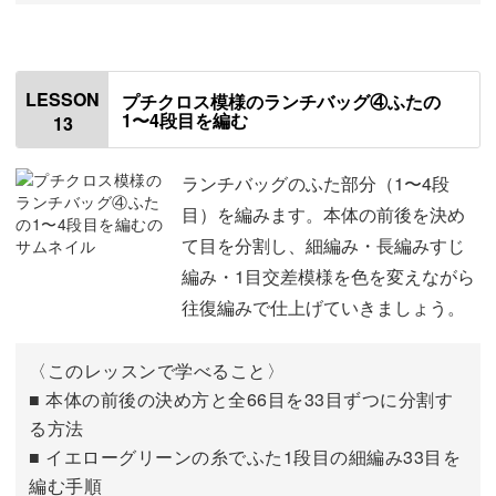
はじめに
00:00
側面の5〜13段目を編む
00:41
LESSON
プチクロス模様のランチバッグ④ふたの
1〜4段目を編む
13
側面の14段目を編む
04:21
側面の15段目を編む
05:42
ランチバッグのふた部分（1〜4段
目）を編みます。本体の前後を決め
長編みの途中で糸がなくなった時の
08:45
て目を分割し、細編み・長編みすじ
編み・1目交差模様を色を変えながら
3段目の途中で糸がなくなった時の
10:48
往復編みで仕上げていきましょう。
4段目の途中で糸がなくなった時の
13:30
〈このレッスンで学べること〉
■ 本体の前後の決め方と全66目を33目ずつに分割す
る方法
■ イエローグリーンの糸でふた1段目の細編み33目を
編む手順