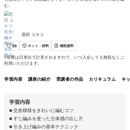
む。
恩田 ユキコ
96
キット・材料
補助資料
※会費は日単位で計算されますので、いつ入会しても無駄なくご
利用いただけます。
学習内容
講座の紹介
受講者の作品
カリキュラム
キ
学習内容
■ 交差模様をきれいに編むコツ
■ すじ編みを使った立体感の出し方
■ 引き上げ編みの基本テクニック