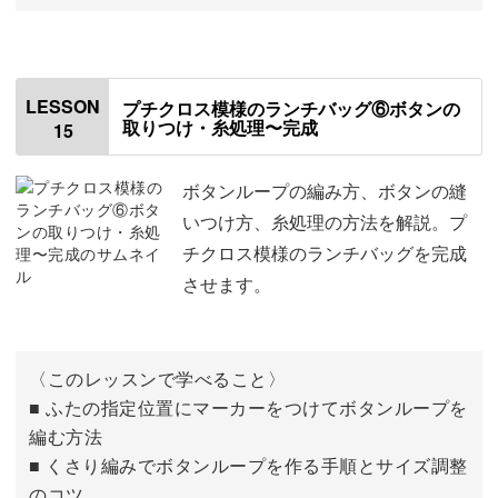
はじめに
00:00
ふたの5段目を編む
00:37
LESSON
プチクロス模様のランチバッグ⑥ボタンの
取りつけ・糸処理〜完成
15
ふたの6段目を編む
05:15
ふたの7段目を編む
08:16
ボタンループの編み方、ボタンの縫
いつけ方、糸処理の方法を解説。プ
ふたの8段目 (ふちどり) を編む
11:43
チクロス模様のランチバッグを完成
させます。
ふたの9段目を編む
19:41
〈このレッスンで学べること〉
■ ふたの指定位置にマーカーをつけてボタンループを
編む方法
■ くさり編みでボタンループを作る手順とサイズ調整
のコツ