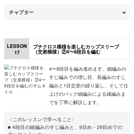
チャプター
はじめに
00:00
使用する材料・道具
01:07
LESSON
プチクロス模様を楽しむカップスリーブ
（交差模様）②4〜8段目を編む
17
編み方について
01:31
作り目を編む
02:28
4〜8段目を編み進めます。細編みの
すじ編みでの増し目、長編みのすじ
1段目を編む
05:02
編みと1目交差の繰り返し、そして仕
上げのバック細編みによる縁編みま
2段目を編む
09:45
でを丁寧に解説します。
3段目を編む
15:30
〈このレッスンで学べること〉
■ 4段目の細編みのすじ編みと、9目め・26目めでの