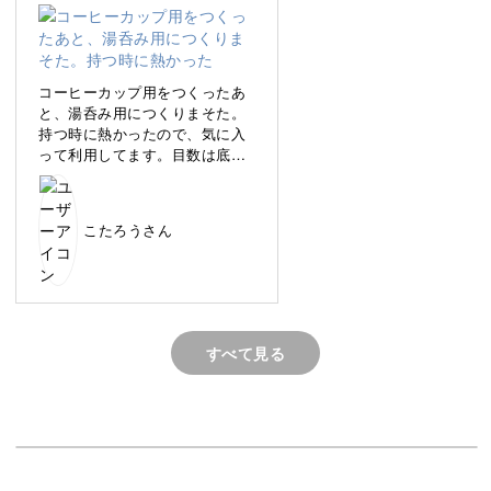
コーヒーカップ用をつくったあ
おうちに眠っている余り糸を活かせるのも嬉しいポイン
と、湯呑み用につくりまそた。
持つ時に熱かったので、気に入
ト！
って利用してます。目数は底か
ら３センチのところの周囲の目
数で作りました。交差あみが、
色合わせを楽しみながら、自分だけの初夏アイテムを一緒
きいててすてきです
に作っていきましょう！
こたろうさん
すべて見る
暮らしで活躍する小物たち
今回の作品は、どれも“使いやすさ”にこだわってデザイン
しています。