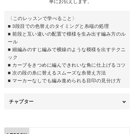
寧にお伝えします。
豊かな編み方と配色
〈このレッスンで学べること〉
交差模様やすじ編みなど、模様編みにも挑戦できる作品た
■ 3段目での色替えのタイミングと糸端の処理
ち。
■ 前段と互い違いの配置で模様を生み出す編み方のル
ール
■ 細編みのすじ編みで横線のような模様を出すテクニ
初心者さんも編みやすく、できた模様に達成感もたっぷり
ック
♪
■ カーブをきつめに編んできれいな角に仕上げるコツ
■ 次の段の糸に替えるスムーズな糸替え方法
■ マーカーなしでも編み進められる目印の見分け方
編み方だけでなく、いろんな糸を使った配色のコツも学べ
ます。
チャプター
はじめに
キットでは、カバンの中やデスク周りがパッと明るくなる
00:00
コットン糸やヘンプヤーンをご用意しました◎
3段目を編む
00:24