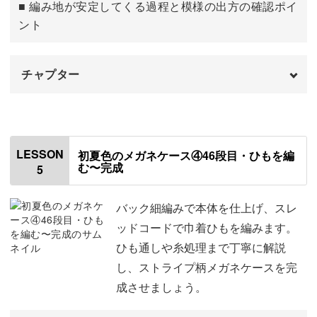
■ 編み地が安定してくる過程と模様の出方の確認ポイ
ント
チャプター
はじめに
00:00
5段目〜12段目を編む
00:36
LESSON
初夏色のメガネケース④46段目・ひもを編
む〜完成
5
13段目〜17段目を編む
06:00
18段目〜43段目を編む
10:47
バック細編みで本体を仕上げ、スレ
ッドコードで巾着ひもを編みます。
44段目を編む
17:17
ひも通しや糸処理まで丁寧に解説
し、ストライプ柄メガネケースを完
45段目を編む
19:34
成させましょう。