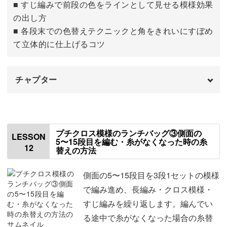
■ すじ編みで前段の色をラインとして見せる模様効果
の出し方
■ 各段末での色替えテクニックと角をきれいにすぼめ
て立体的に仕上げるコツ
チャプター
はじめに
00:00
側面の1段目を編む
00:33
プチクロス模様のランチバッグ③側面の
LESSON
5〜15段目を編む・糸がなくなった時の糸
12
替えの方法
側面の2段目を編む
06:21
側面の3段目を編む
12:36
側面の5〜15段目を3段1セットの模様
で編み進め、長編み・クロス模様・
側面の4段目を編む
18:09
すじ編みを繰り返します。編んでい
る途中で糸がなくなった場合の糸替