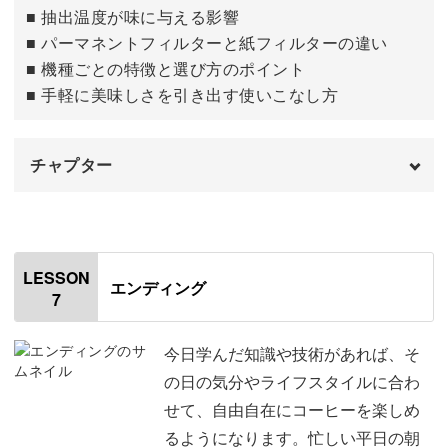
■ 抽出温度が味に与える影響
コーヒーを抽出する
06:25
■ パーマネントフィルターと紙フィルターの違い
まとめ
08:36
■ 機種ごとの特徴と選び方のポイント
■ 手軽に美味しさを引き出す使いこなし方
おわりに
09:43
チャプター
はじめに
00:00
ラッセルホブス ベーシックドリップについ
00:45
LESSON
て
エンディング
7
EPEIOS スマートコーヒーメーカーMocca
02:26
今日学んだ知識や技術があれば、そ
について
の日の気分やライフスタイルに合わ
KEURIG カプセル式コーヒーマシンについ
05:20
せて、自由自在にコーヒーを楽しめ
て
るようになります。忙しい平日の朝