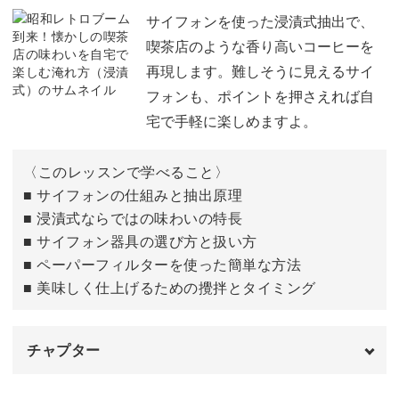
「今までなんとなく飲んでいた」という方も、コーヒーの
器具を温めてペーパーフィルターをつける
04:21
サイフォンを使った浸漬式抽出で、
楽しみ方がぐっと広がります。
喫茶店のような香り高いコーヒーを
コーヒーを抽出する
05:51
再現します。難しそうに見えるサイ
フォンも、ポイントを押さえれば自
BEANDY Silkdripperについて
08:22
宅で手軽に楽しめますよ。
ほっと一息つくひとときが、きっと今までより愛おしく感
使用材料・道具
10:02
じられますよ。
〈このレッスンで学べること〉
器具を温めてペーパーフィルターをつける
11:19
■ サイフォンの仕組みと抽出原理
ぜひ日常の中で、あなただけの一杯を楽しんでみてくださ
■ 浸漬式ならではの味わいの特長
コーヒーを抽出する
12:03
いね！
■ サイフォン器具の選び方と扱い方
EPEIOS コーヒードリッパーAIRシリーズに
14:35
■ ペーパーフィルターを使った簡単な方法
ついて
■ 美味しく仕上げるための攪拌とタイミング
使用材料・道具
15:54
チャプター
器具を温めてペーパーフィルターをセット
16:46
する
はじめに
00:00