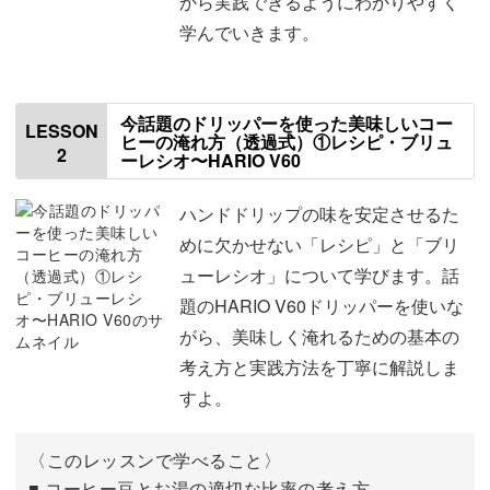
から実践できるようにわかりやすく
た。
ドクターイエローブレンドのビ
学んでいきます。
ッグカップとカフェモカが500
ドリッパーごとの違いや抽出方法を知ることで、味のコン
円！
ビッグカップのHOT珈琲は350
トロールができるようになります。
円
今話題のドリッパーを使った美味しいコー
LESSON
ジャンボカップ（ひかりのぞみ
ヒーの淹れ方（透過式）①レシピ・ブリュ
ブレンドのみ）400円
2
同じ豆でも、淹れ方次第で印象が変わる面白さを実感でき
ーレシオ〜HARIO V60
珈琲以外（コーンスープとかカ
ますよ。
フェラテ、抹茶ラテ、ココア、
ハンドドリップの味を安定させるた
カプチーノ）ビッグカップは400
円
めに欠かせない「レシピ」と「ブリ
●ICEはすべてジャンボカップ
ューレシオ」について学びます。話
で、
アイスクラフト350円
題のHARIO V60ドリッパーを使いな
誰でも気軽に楽しめる工夫
アイス抹茶ショコラ450円
がら、美味しく淹れるための基本の
アイスカフェモカ500円
以外はオール400円！！
考え方と実践方法を丁寧に解説しま
サイフォン式やエアロプレスは、初めてだと難しそうに感
すよ。
真剣に買うとき、どれ買うか、
じるかもしれません。
悩んで、新幹線乗り過ごしちゃ
いそうなので、予習して購入し
〈このレッスンで学べること〉
たいと思います😁
しかしこの講座では、誰でも気軽に楽しめるような工夫を
■ コーヒー豆とお湯の適切な比率の考え方