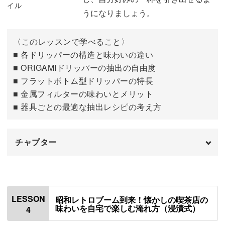
04:35
るようになります。
うになりましょう。
HARIO V60 ドリッパー NEOについて
05:45
〈このレッスンで学べること〉
使用材料・道具
08:46
■ 各ドリッパーの構造と味わいの違い
コーヒー時間が豊かに変わる
■ ORIGAMIドリッパーの抽出の自由度
豆を挽く
09:56
■ フラットボトム型ドリッパーの特長
忙しいときには手軽な一杯を、ゆったりした時間には丁寧
器具を温める
12:31
■ 金属フィルターの味わいとメリット
な抽出を。
■ 器具ごとの最適な抽出レシピの考え方
ペーパーフィルターをセットする
13:36
どんなシーンでも、自分らしい美味しさを引き出せるのが
コーヒーを抽出する
14:36
チャプター
この講座の魅力です。
はじめに
00:00
ORIGAMIドリッパーについて
01:22
LESSON
昭和レトロブーム到来！懐かしの喫茶店の
最初は迷っても、少しずつ自分の好みが見えてくるはず。
味わいを自宅で楽しむ淹れ方（浸漬式）
4
使用材料・道具
03:32