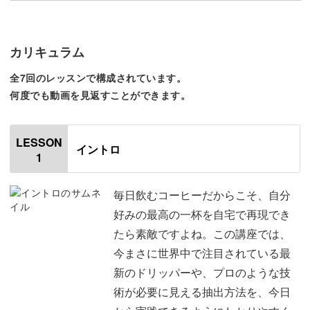
のがありますよね。
☆カプチーノ
います。感謝の気持ちで
☆カフェラテ
いです😊
☆カフェモカ
「どの方法で淹れたら美味しいのかわからない…」そんな
カリキュラム
☆ココア（ホイップトッピング
これからどの豆で淹れよ
方におすすめしたい、4つの方法をご紹介していきます。
有）
えるだけでワクワクしま
全7回のレッスンで構成されています。
☆抹茶ラテ（ショコラトッピン
まずは浅煎りの豆から試
グ有）
しみたいと思います☕
何度でも動画を見返すことができます。
【ICE】
★アイスクラフト/酸味苦味真ん
中のコク
学べるのは、
LESSON
★アイスブレンド/苦味強めのコ
イントロ
1
ク
★カフェインレス/97%カット！
✓最新ドリッパーによる透過式ドリップ
☆ココア
毎日飲むコーヒーだからこそ、自分
✓昭和レトロなサイフォン（浸漬式）
☆抹茶ラテ
☆抹茶ショコラ
好みの最高の一杯を自宅で再現でき
✓手軽でクリアなエアロプレス
☆カプチーノ
たら素敵ですよね。この講座では、
✓進化系コーヒーメーカーの活用
☆カフェオレ
☆カフェモカ
今まさに世界中で注目されている最
新のドリッパーや、プロのような技
といった、多彩な抽出スタイル。
ちなみなお値段…
●HOTは、『ビッグカップ』と
術が必要に見える抽出方法を、今日
『ジャンボカップ』ありでし