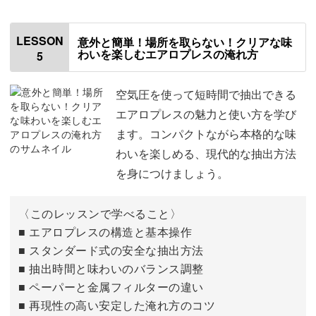
コーヒーを抽出する
17:05
サイフォンについて
00:49
LESSON
意外と簡単！場所を取らない！クリアな味
Cores ゴールドフィルターについて
19:54
わいを楽しむエアロプレスの淹れ方
5
サイフォンの選び方
02:05
使用材料・道具と抽出について
21:36
サイフォンで使うパーツについて
02:36
空気圧を使って短時間で抽出できる
エアロプレスの魅力と使い方を学び
珈琲考具 ステンレス製ドリッパーについて
22:26
サイフォンのセッティング
03:38
ます。コンパクトながら本格的な味
使用材料・道具と抽出について
23:30
わいを楽しめる、現代的な抽出方法
アルコールランプについて
05:48
を身につけましょう。
2杯目について
24:40
使用材料・道具
06:33
おわりに
25:17
〈このレッスンで学べること〉
コーヒーを抽出する
06:53
■ エアロプレスの構造と基本操作
■ スタンダード式の安全な抽出方法
おわりに
10:48
■ 抽出時間と味わいのバランス調整
■ ペーパーと金属フィルターの違い
■ 再現性の高い安定した淹れ方のコツ