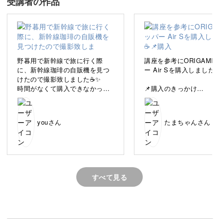
受講者の作品
最新のドリッパーから懐かしの抽出方法まで、幅広くご紹
介していきますよ。
野暮用で新幹線で旅に行く際
講座を参考にORIGAMI
に、新幹線珈琲の自販機を見つ
ー Air Sを購入しました
けたので撮影致しました☕✨
毎日飲むコーヒーだからこそ、自分好みの一杯を見つける
時間がなくて購入できなかった
📌購入のきっかけ
時間も楽しんでいただけたら嬉しいです。
です😭次回は購入したいと思い
講座で、「ウェーブ」と
ます👍✨
い」両方のフィルターが
【HOT】
と知ったことです。
一緒に、コーヒーの奥深い世界を体験していきましょう。
youさん
たまちゃんさん
★Dr.イエローブレンド/酸味強め
のソフトコクは真ん中
📌サイズ選びの決め手
★カフェインレス/97%カット！
以前のライブ配信での「
★ひかりブレンド/苦味強めのソ
パーは大は小を兼ねない
フト
う検証を参考に、普段1〜
★のぞみブレンド/苦味強めのコ
れる自分に合わせてSサ
すべて見る
4つの方法で見つける至福の一杯
ク
選びました。
★こだまブレンド/酸味強めのソ
フト
ライブ配信では、いつも
コーヒーの淹れ方はたくさんあり、使う器具もいろんなも
☆プレミアムコーンスープ（ク
ストに応えて抽出や検証
ラッシュコーン入り）
くださり、とても勉強に