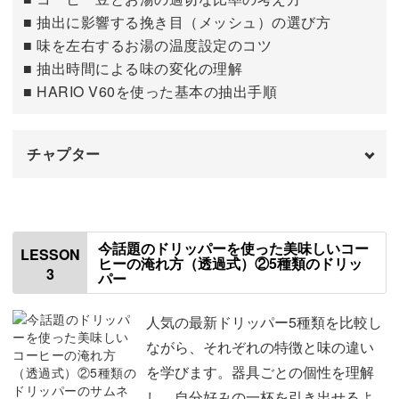
たくさんご用意しました。
■ 抽出に影響する挽き目（メッシュ）の選び方
■ 味を左右するお湯の温度設定のコツ
■ 抽出時間による味の変化の理解
■ HARIO V60を使った基本の抽出手順
後片付けまでぐっと楽になる方法や、アウトドアでも楽し
める方法。
チャプター
忙しい朝でもボタンひとつで本格的な一杯が完成する、お
はじめに
00:00
すすめのコーヒーメーカーもご紹介しますよ。
レシピ・ブリューレシオについて
01:15
今話題のドリッパーを使った美味しいコー
LESSON
ヒーの淹れ方（透過式）②5種類のドリッ
3
パー
挽き目について
02:34
それぞれの器具に合わせた「無理なく続けられる使い方」
お湯の温度設定
03:37
人気の最新ドリッパー5種類を比較し
がわかるのがポイント♪
ながら、それぞれの特徴と味の違い
抽出時間について
04:06
を学びます。器具ごとの個性を理解
コーヒーがもっと身近になり、日常に自然と取り入れられ
し、自分好みの一杯を引き出せるよ
今話題のドリッパー紹介