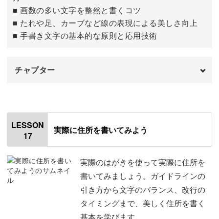
■ 画数の多い文字を整然と書くコツ
■ たれや足、カーブなど線の表現による美しさ向上
■ 手書き文字の基本的な原則と応用技術
チャプター
はじめに
00:00
「宮崎」
00:29
LESSON
実際に住所を書いてみよう
17
「鹿児島」
05:18
「沖縄」
13:06
実際のはがきを使って実際に住所を
書いてみましょう。ガイドラインの
おわりに
19:40
引き方から文字のバランス、改行の
タイミングまで、美しく住所を書く
基本を学びます。