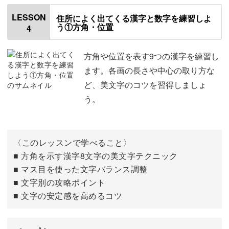
見た人が思わず見とれてしまうような美文字を、この講座
「市」
00:53
LESSON
住所によく出てくる漢字と数字を練習しよ
でかなえてみませんか？
う①方角・位置
4
「区」
03:33
きっといつもの日常が輝き出すこと間違いなしです！
「町」
06:13
方角や位置を表す9つの漢字を練習し
ます。各画の長さや中心の取り方な
「村」
09:21
ど、美文字のコツを習得しましょ
う。
「郡」
12:31
「号」
16:11
〈このレッスンで学べること〉
「丁」
18:32
■ 方角を示す漢字8文字の美文字テクニック
■ マス目を使った文字バランス調整
「目」
19:48
■ 文字別の攻略ポイント
「番」
21:39
■ 文字の安定感を高めるコツ
おわりに
24:55