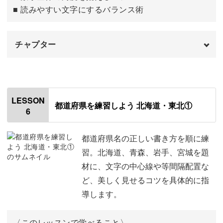
「央」
20:18
■ 読みやすい文字にするバランス術
チャプター
はじめに
00:00
「新」
01:05
LESSON
都道府県を練習しよう 北海道・東北①
6
「旧」
04:29
1
06:54
都道府県名の正しい書き方を順に練
習。北海道、青森、岩手、宮城を題
2
07:53
材に、文字の中心線や等間隔配置な
ど、美しく見せるコツを具体的に指
3
08:50
導します。
4
09:33
〈このレッスンで学べること〉