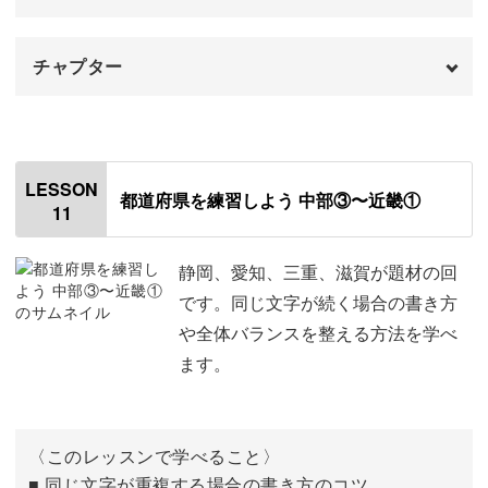
チャプター
はじめに
00:00
「山梨」
00:29
LESSON
都道府県を練習しよう 中部③〜近畿①
11
「長野」
05:03
「岐阜」
11:00
静岡、愛知、三重、滋賀が題材の回
です。同じ文字が続く場合の書き方
や全体バランスを整える方法を学べ
ます。
〈このレッスンで学べること〉
■ 同じ文字が重複する場合の書き方のコツ