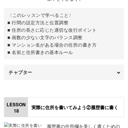
〈このレッスンで学べること〉
■ 行間の設定方法と位置調整
■ 住所の長さに応じた適切な改行ポイント
■ 画数の少ない文字のバランス調整
■ マンション名がある場合の住所の書き方
■ 名前と住所書きの基本ルール
チャプター
はじめに
00:00
使用材料・道具
00:53
LESSON
実際に住所を書いてみよう②履歴書に書く
18
はがきのガイドラインの入れ方
01:17
はがきに住所を書く場合
02:29
履歴書の住所欄を美しく書くための