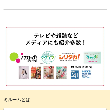
履歴書のガイドラインの入れ方
00:41
履歴書に住所を書く場合
02:07
なぞり書き①
04:32
なぞり書き②
09:20
履歴書図案で実践①
14:36
履歴書図案で実践②
20:09
完成♪
25:02
ミルームとは