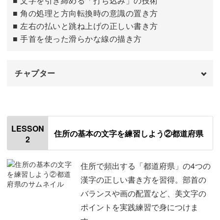
■ 文字を引き締める「打ち込み」の技術
マス目を使った練習で、文字の中心や左右のバランスがつ
■ 角の処理と方向転換時の意識の置き方
かみやすくなっているのもポイントです！
■ 左右の払いと跳ね上げの正しい書き方
■ 手首を使った滑らかな線の描き方
住所ならではのバランス調整
チャプター
はじめに
00:00
住所には、ふだん書き慣れていない漢字や数字が多く含ま
れます。
使用材料・道具
00:59
LESSON
住所の基本の文字を練習しよう②都道府県
2
下敷きの使い方
マンション名などで、ひらがな・カタカナが加わると、全
01:34
体のバランスを取るのも少し大変です。
使用するペンについて
02:51
住所で頻出する「都道府県」の4つの
漢字の正しい書き方を習得。部首の
書くときの姿勢
03:52
バランスや画の配置など、美文字の
ポイントを実践練習で身につけま
ウォーミングアップ
05:03
そんないろんな字を含む住所は、全体をバランスよく書く