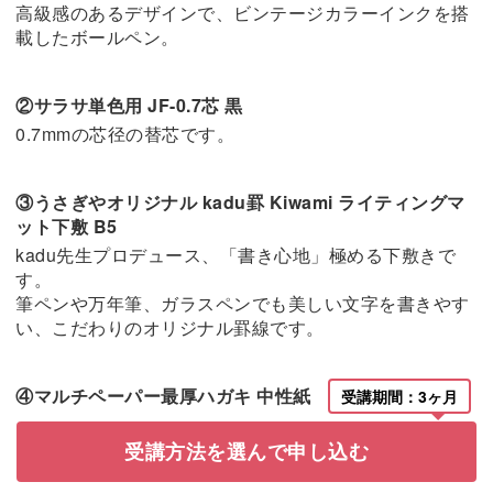
高級感のあるデザインで、ビンテージカラーインクを搭
載したボールペン。
②サラサ単色用 JF-0.7芯 黒
0.7mmの芯径の替芯です。
③うさぎやオリジナル kadu罫 Kiwami ライティングマ
ット下敷 B5
kadu先生プロデュース、「書き心地」極める下敷きで
す。
筆ペンや万年筆、ガラスペンでも美しい文字を書きやす
い、こだわりのオリジナル罫線です。
④マルチペーパー最厚ハガキ 中性紙 10枚
受講期間：3ヶ月
宛名書きの練習に使うはがき用紙です。
受講方法を選んで申し込む
⑤コピー用紙 10枚