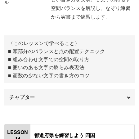
「奈良」
13:47
空間バランスを解説し、なぞり練習
から実書まで練習します。
「和歌山」
17:21
〈このレッスンで学べること〉
■ 頭部分のバランスと点の配置テクニック
■ 組み合わせ文字での空間の取り方
■ 囲いのある文字の膨らみ表現法
■ 画数の少ない文字の書き方のコツ
チャプター
はじめに
00:00
「鳥取」
00:37
LESSON
都道府県を練習しよう 四国
14