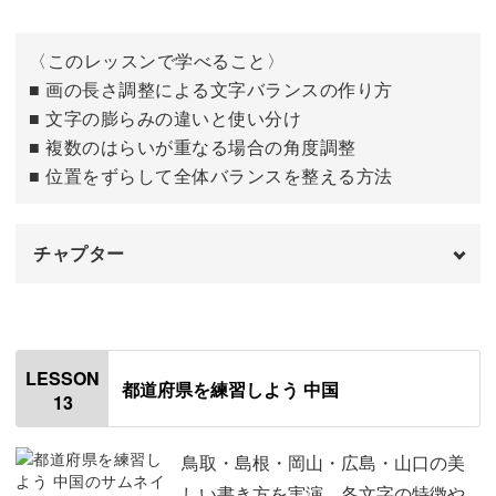
〈このレッスンで学べること〉
■ 画の長さ調整による文字バランスの作り方
■ 文字の膨らみの違いと使い分け
■ 複数のはらいが重なる場合の角度調整
■ 位置をずらして全体バランスを整える方法
チャプター
はじめに
00:00
「京都」
00:37
LESSON
都道府県を練習しよう 中国
13
「大阪」
05:19
「兵庫」
09:22
鳥取・島根・岡山・広島・山口の美
しい書き方を実演。各文字の特徴や