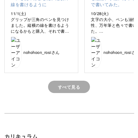
11/1(土)
10/28(火)
グリップが三角のペンを見つけ
文字の大小、ペンも油性
ました。縦横の線を書けるよう
性、万年筆と色々で書い
この講座では、そんな住所を美しく書く方法をお教えしま
になるかもと購入、それで書い
た。
す。
てみました。
どれもこれも なかなか
のようには書けない。
自信を持って書けるようになると、住所を書く時間が楽し
nohohoon_rosiさん
nohohoon_rosiさ
く心地よい時間に変わりますよ。
すべて見る
47都道府県名すべての書き方を学べる
「住所は長いものが多いし、学んでも応用するのが難しそ
う⋯」と思う方もご安心ください。
カリキュラム