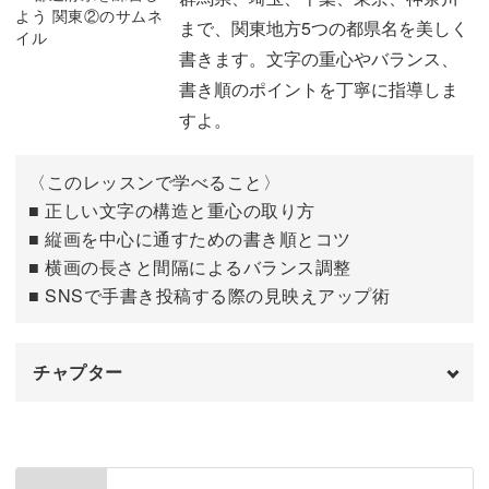
まで、関東地方5つの都県名を美しく
「茨城」
13:56
書きます。文字の重心やバランス、
書き順のポイントを丁寧に指導しま
「栃木」
19:14
すよ。
〈このレッスンで学べること〉
■ 正しい文字の構造と重心の取り方
■ 縦画を中心に通すための書き順とコツ
■ 横画の長さと間隔によるバランス調整
■ SNSで手書き投稿する際の見映えアップ術
チャプター
はじめに
00:00
「群馬」
00:37