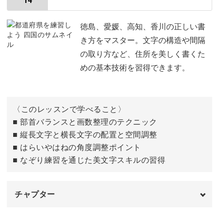
「島根」
05:31
「岡山」
10:04
徳島、愛媛、高知、香川の正しい書
き方をマスター。文字の構造や間隔
「広島」
13:59
の取り方など、住所を美しく書くた
めの基本技術を習得できます。
「山口」
17:56
〈このレッスンで学べること〉
■ 部首バランスと画数整理のテクニック
■ 縦長文字と横長文字の配置と空間調整
■ はらいやはねの角度調整ポイント
■ なぞり練習を通じた美文字スキルの習得
チャプター
はじめに
00:00