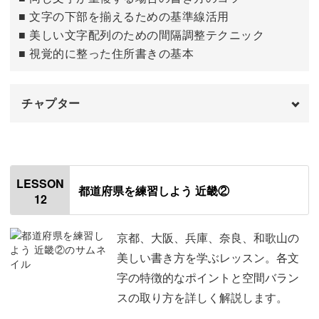
■ 文字の下部を揃えるための基準線活用
■ 美しい文字配列のための間隔調整テクニック
■ 視覚的に整った住所書きの基本
チャプター
はじめに
00:00
「静岡」
00:33
LESSON
都道府県を練習しよう 近畿②
12
「愛知」
07:38
「三重」
13:34
京都、大阪、兵庫、奈良、和歌山の
美しい書き方を学ぶレッスン。各文
「滋賀」
16:44
字の特徴的なポイントと空間バラン
スの取り方を詳しく解説します。