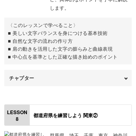
17:56
します。
〈このレッスンで学べること〉
■ 美しい文字バランスを身につける基本技術
■ 自然な文字の流れの作り方
■ 肩の動きを活用した文字の膨らみと曲線表現
■ 中心点を基準とした正確な描き始めのポイント
チャプター
はじめに
00:00
「秋田」
00:37
LESSON
都道府県を練習しよう 関東②
8
「山形」
04:42
「福島」
08:23
群馬県、埼玉、千葉、東京、神奈川