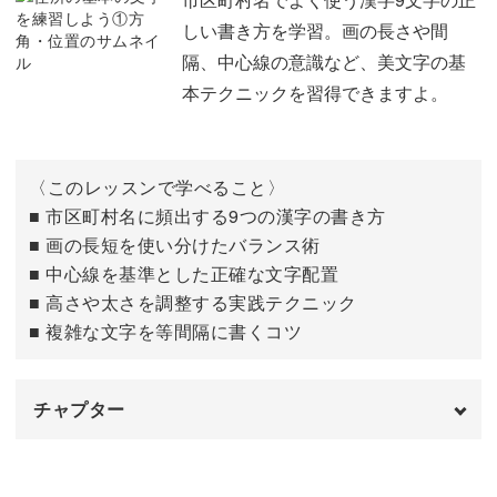
しい書き方を学習。画の長さや間
「県」
住所は人と人とのつながりでよく使われるもの。
12:19
隔、中心線の意識など、美文字の基
本テクニックを習得できますよ。
年賀状や暑中見舞いのはがき、宅配便の伝票など、何かを
送った相手が最初に目にする文字でもあります。
〈このレッスンで学べること〉
■ 市区町村名に頻出する9つの漢字の書き方
■ 画の長短を使い分けたバランス術
履歴書や申込みの書類など、きちんとした文字を書くこと
■ 中心線を基準とした正確な文字配置
で印象がアップすることも。
■ 高さや太さを調整する実践テクニック
■ 複雑な文字を等間隔に書くコツ
顔が見えない紙でのやりとりは、文字が自分の姿と言って
もいいほど重要なんです◎
チャプター
はじめに
00:00