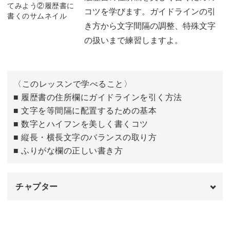
コツを学びます。ガイドラインの引
なぞり書き
06:01
き方から文字間隔の調整、特殊文字
の扱いまで練習しますよ。
はがき図案で実践①
10:33
はがき図案で実践②
14:02
〈このレッスンで学べること〉
■ 履歴書の住所欄にガイドラインを引く方法
■ 文字を等間隔に配置するための基本
■ 数字とハイフンを美しく書くコツ
■ 縦長・横長文字のバランスの取り方
■ ふりがな欄の正しい書き方
チャプター
はじめに
00:00