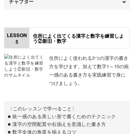
チャプター
はじめに
00:00
使用材料・道具
01:10
LESSON
住所によく出てくる漢字と数字を練習しよ
う②新旧・数字
5
「南」
01:44
「北」
04:53
住所によく使われる3つの漢字の書き
方を学びます。加えて数字1～10の統
「東」
07:51
一感のある書き方を実践練習で身に
つけましょう。
「西」
10:45
「上」
13:53
〈このレッスンで学べること〉
「下」
16:09
■ 統一感のある美しい形で書くためのテクニック
■ 漢字の空間配置や右揃えを意識した書き方
「中」
18:05
■ 数字全体の角度を揃えるコツ