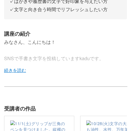
✓はがきや履歴書の文字で好印象を与えたい方
✓文字と向き合う時間でリフレッシュしたい方
講座の紹介
みなさん、こんにちは！
SNSで手書き文字を投稿していますkaduです。
はがきや書類など、住所を書く場面は意外と多いもの。
そんなとき「丁寧に書いたつもりでも整って見えない…」
受講者の作品
「バランスが悪くて読みにくい…」と悩んだことはありま
せんか？