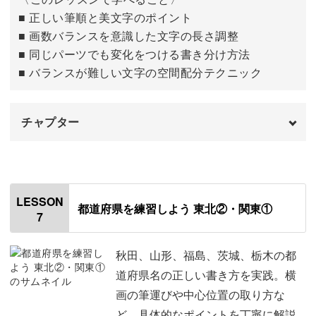
5
10:09
■ 正しい筆順と美文字のポイント
■ 画数バランスを意識した文字の長さ調整
6
10:52
■ 同じパーツでも変化をつける書き分け方法
7
11:32
■ バランスが難しい文字の空間配分テクニック
8
12:12
チャプター
9
13:19
はじめに
00:00
10
13:51
使用材料・道具
00:51
おわりに
14:33
LESSON
都道府県を練習しよう 東北②・関東①
7
「北海道」
01:20
「青森」
09:46
秋田、山形、福島、茨城、栃木の都
道府県名の正しい書き方を実践。横
「岩手」
14:12
画の筆運びや中心位置の取り方な
ど、具体的なポイントを丁寧に解説
「宮城」