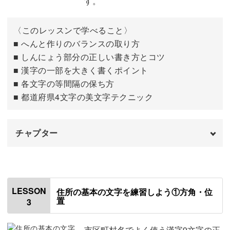
す。
ための配置を調整することもポイントのひとつ。
〈このレッスンで学べること〉
1行にはおさまらない場合の改行のタイミングや、2行にわ
■ へんと作りのバランスの取り方
たる場合の書き方も解説しますよ。
■ しんにょう部分の正しい書き方とコツ
■ 漢字の一部を大きく書くポイント
■ 各文字の等間隔の保ち方
■ 都道府県4文字の美文字テクニック
ガイドラインの活用法は、縦書きや横書きも含めて実践的
に学べます。
チャプター
普段の住所書きにそのまま反映しやすいのが、この講座の
はじめに
00:00
魅力です♪
「都」
00:33
LESSON
住所の基本の文字を練習しよう①方角・位
置
3
「道」
04:18
美文字で自分の印象もアップ！
「府」
08:43
市区町村名でよく使う漢字9文字の正