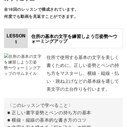
まずは正しい姿勢やペンの持ち方から始まり、基本的な線
全18回のレッスンで構成されています。
の練習から進めていきます。
何度でも動画を見返すことができます。
LESSON
住所の基本の文字を練習しよう①姿勢〜ウ
ォーミングアップ
それを踏まえて、住所によく出てくる漢字、47都道府県名
1
の書き方をひとつひとつ解説！
住所で使用する基本の文字を美しく
書くために。正しい姿勢とペンの持
いろんな住所に対応できるので、実践力が自然と身につき
ち方をマスターし、横線・縦線・払
ますよ◎
い・跳ね上げなどの基本線を通して
美文字の土台作りを行います。
〈このレッスンで学べること〉
使用する道具は身近なボールペンと、先生が監修したオリ
■ 正しい書字姿勢とペンの持ち方の基本
ジナル下敷きだけ。特別な道具は必要ありません♪
■ 横線・縦線の基本的な書き方のコツ