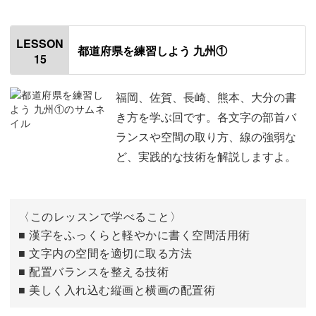
「徳島」
00:33
LESSON
都道府県を練習しよう 九州①
15
「香川」
06:04
「愛媛」
09:47
福岡、佐賀、長崎、熊本、大分の書
き方を学ぶ回です。各文字の部首バ
「高知」
15:35
ランスや空間の取り方、線の強弱な
ど、実践的な技術を解説しますよ。
〈このレッスンで学べること〉
■ 漢字をふっくらと軽やかに書く空間活用術
■ 文字内の空間を適切に取る方法
■ 配置バランスを整える技術
■ 美しく入れ込む縦画と横画の配置術