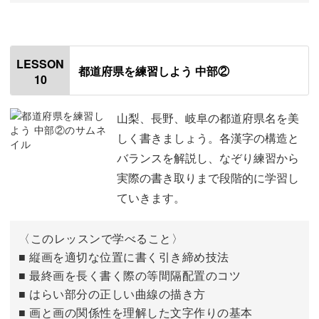
はじめに
00:00
「新潟」
00:32
LESSON
都道府県を練習しよう 中部②
10
「富山」
08:39
「石川」
12:44
山梨、長野、岐阜の都道府県名を美
しく書きましょう。各漢字の構造と
「福井」
16:17
バランスを解説し、なぞり練習から
実際の書き取りまで段階的に学習し
ていきます。
〈このレッスンで学べること〉
■ 縦画を適切な位置に書く引き締め技法
■ 最終画を長く書く際の等間隔配置のコツ
■ はらい部分の正しい曲線の描き方
■ 画と画の関係性を理解した文字作りの基本