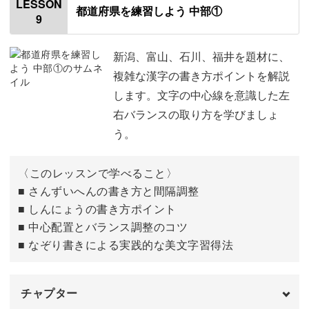
LESSON
都道府県を練習しよう 中部①
9
「埼玉」
07:06
「千葉」
11:33
新潟、富山、石川、福井を題材に、
複雑な漢字の書き方ポイントを解説
「東京」
16:30
します。文字の中心線を意識した左
右バランスの取り方を学びましょ
「神奈川」
20:51
う。
〈このレッスンで学べること〉
■ さんずいへんの書き方と間隔調整
■ しんにょうの書き方ポイント
■ 中心配置とバランス調整のコツ
■ なぞり書きによる実践的な美文字習得法
チャプター