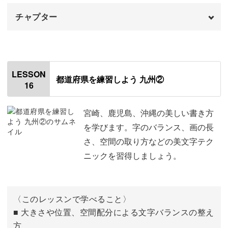
チャプター
はじめに
00:00
「福岡」
00:37
LESSON
都道府県を練習しよう 九州②
16
「佐賀」
05:24
「長崎」
10:05
宮崎、鹿児島、沖縄の美しい書き方
を学びます。字のバランス、画の長
「熊本」
15:11
さ、空間の取り方などの美文字テク
ニックを習得しましょう。
「大分」
20:02
〈このレッスンで学べること〉
■ 大きさや位置、空間配分による文字バランスの整え
方