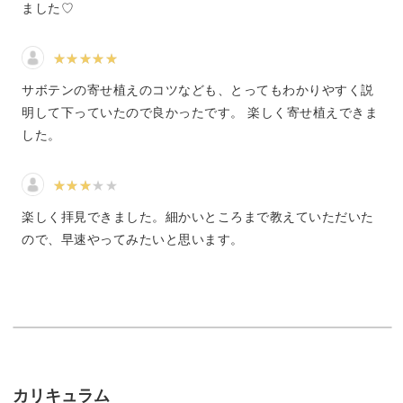
トがあるので大丈夫。
ました♡
3色のコントラストがきれいになるものを選んでお届けし
ています！
サボテンの寄せ植えのコツなども、とってもわかりやすく説
明して下っていたので良かったです。 楽しく寄せ植えできま
した。
バランスの良い配置のコツを学べば、初めての方も本格的
な仕上がりに。
楽しく拝見できました。細かいところまで教えていただいた
ので、早速やってみたいと思います。
短時間で完成すると同時に、達成感もたっぷり感じていた
だけますよ。
サボテンならではの寄せ植えのコツ
カリキュラム