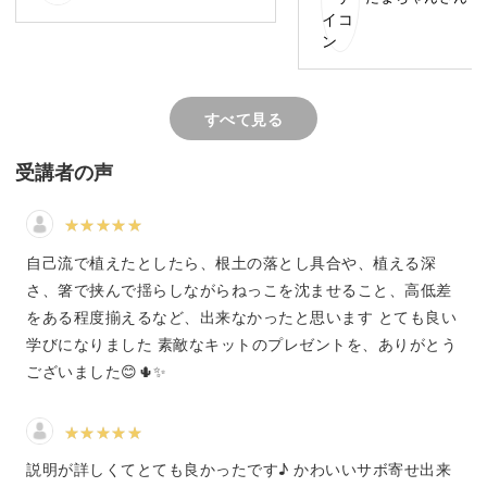
みませんか？
すべて見る
3色の個性あふれるサボテンをお届け
受講者の声
サボテンは少し地味なイメージがあるかもしれませんが、
実はさまざまな色があり、形にも種類があります。
自己流で植えたとしたら、根土の落とし具合や、植える深
さ、箸で挟んで揺らしながらねっこを沈ませること、高低差
ひとつひとつに個性があって、組み合わせ次第で華やかな
をある程度揃えるなど、出来なかったと思います とても良い
寄せ植えになるんですよ♪
学びになりました 素敵なキットのプレゼントを、ありがとう
ございました😊🌵✨
「どんなサボテンを選べばいいの？」と不安な方も、キッ
説明が詳しくてとても良かったです♪ かわいいサボ寄せ出来