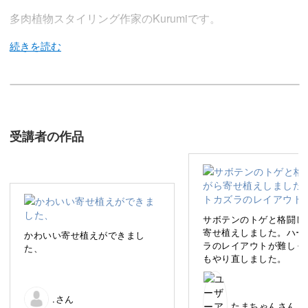
多肉植物スタイリング作家のKurumiです。
この講座では、たった1日で完成してその日から飾れる、
基本のサボテン寄せ植えをご紹介します。
受講者の作品
サボテンを育てたことがない方にもぴったりの入門講座な
ので、どなたでも安心して参加できますよ。
サボテンのトゲと格闘し
寄せ植えしました。ハー
かわいい寄せ植えができまし
ラのレイアウトが難しく
コンパクトな寄せ植えは、いつもの空間にすっとなじみ、
た、
もやり直しました。
見るたびにホッと心が和らぎます。
.さん
忙しい日常に、ほんの少しのグリーンと癒しを取り入れて
たまちゃんさん