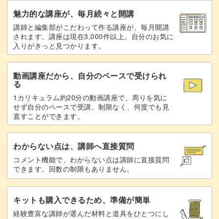
魅力的な講座が、毎月続々と開講
講師と編集部がこだわって作る講座が、毎月開講
長持ちするおすすめの置き場所やお世話の方法もお教えし
されます。講座は現在3,000件以上。自分のお気に
ています。
入りがきっと見つかります。
コンパクトなサイズ感で場所を取らず、モダンなデザイン
動画講座だから、自分のペースで受けられ
る
はどんな空間にも調和しますよ。
1カリキュラム約20分の動画講座で、周りを気に
せず自分のペースで受講。制限なく、何度でも見
直すことができます。
忙しい毎日の中でもさくっとできるサボテンの寄せ植え。
わからない点は、講師へ直接質問
コメント機能で、わからない点は講師に直接質問
小さなグリーンのある暮らしを、この講座から始めてみま
できます。回数の制限もありません。
せんか？
キットも購入できるため、準備が簡単
経験豊富な講師が選んだ材料と道具をひとつにし