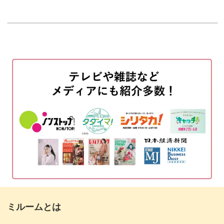
はじめに
00:20
多肉植物とは少し違った、サボテンに適した土も使いま
す。
使用材料・道具
01:10
鉢底石と土を入れる
03:21
寄せ植えの世界がまたひとつ広がるような、新鮮な気持ち
で楽しめる内容になっていますよ♪
根元の土をほぐす
05:13
1〜3個目のサボテンを植える
07:05
4〜6個目のサボテンを植える
13:13
お手入れカンタン、長く楽しめる
軽石とくるみの殻を置く
22:00
サボテンは乾燥に強く、水やりの頻度も少なくてOK。
置き場所と水やりについて
26:33
管理が簡単なので「いつもすぐに枯らしてしまう・・・」
おわりに
27:37
という方にも、ぜひ体験してほしい植物です♪
ミルームとは