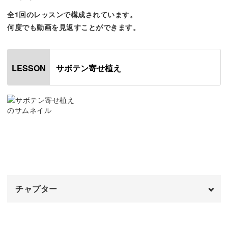
全1回のレッスンで構成されています。
多肉植物の寄せ植えには親しんでいても、「サボテンの寄
何度でも動画を見返すことができます。
せ植えはしたことがない」という方は多いもの。
サボテンにはトゲがあるため、怪我をしないか心配な方も
サボテン寄せ植え
LESSON
いらっしゃるかもしれません。
この講座では、そんなサボテンの特徴をおさえた寄せ植え
のコツをご紹介。
トゲが刺さらない工夫をお教えするので、安心して作業が
できますよ◎
チャプター
オープニング
00:00