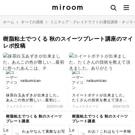
ホーム
>
すべての講座
>
ミニチュア・クレイクラフトの通信講座・オンラ
樹脂粘土でつくる 秋のスイーツプレート講座のマイ
レポ投稿
natsumican
natsumican
抹茶白玉あずきが出来ました。
スイートポテトが出来ました。
あんこの色が難しい…最初に作
たくさんの技術を教えて頂きま
ったあんこは、チョコフレーク
した。ありがとうございます。
フェイクスイーツ
2025/01/26
フェイクスイーツ
2024/12/15
みたいでした💦また作ってみま
焼き色、もっと練習します。
す。
樹脂粘土でつくる 秋のスイーツ
樹脂粘土でつくる 秋のスイーツ
動画レッスン、ありがとうござ
プレート講座
プレート講座
いました。
わぁ🩷なんて素敵なお写
わお！これはもう〜本物