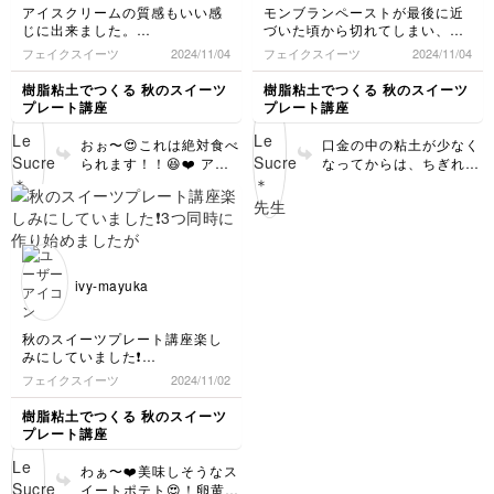
そありがとうございまし
りがとうございました😊
アイスクリームの質感もいい感
モンブランペーストが最後に近
た❤️ また冬のプレート
✨
じに出来ました。
づいた頃から切れてしまい、ち
もお楽しみに🎵
今までブラシで叩いていたので
ょっときれいに巻けなかったの
フェイクスイーツ
2024/11/04
フェイクスイーツ
2024/11/04
とても参考になりました。
が残念です。
下の見えないアイスクリームは
違うバージョンでも作ってみた
樹脂粘土でつくる 秋のスイーツ
樹脂粘土でつくる 秋のスイーツ
次からこの技法を参考にさせて
いのでリベンジしようと思いま
プレート講座
プレート講座
頂きたいです。
す。
とても楽しく出来ました。
おぉ〜😍これは絶対食べ
口金の中の粘土が少なく
また新しい講座できた時にはま
られます！！😆❤️ アイ
なってからは、ちぎれや
たいち早く受講したいと思いま
スの質感も、あずきの質
すいですよね💦でも、見
す。
感もお手本レベルです！
た感じ全然気になりませ
ありがとうございました❤
👏素晴らしいです！！
ん😊むしろとってもリア
これで今回の講座はコン
ルで美味しそう〜❤️思わ
プリートですね♪ おめで
ず食べたくなりました😋
とうございます！ 次は
🍴ケーキピックも可愛い
ivy-mayuka
冬のスイーツを予定して
🩷 マロングラッセの質
います😊ぜひお楽しみに
感は完璧ですね！何度見
❤️
ても本物に見えます👏
秋のスイーツプレート講座楽し
今回も素敵に作って下さ
みにしていました❗
ってありがとうございま
3つ同時に作り始めましたがス
フェイクスイーツ
2024/11/02
した😊♡
イートポテトが先に出来まし
た。卵黄の表現がボンドだとは
樹脂粘土でつくる 秋のスイーツ
思いませんでした。
プレート講座
プチケーキ編の2液性ボンドで
作るソースなどもとても参考に
わぁ〜❤️美味しそうなス
なりました。とても楽しく出来
イートポテト😍！卵黄の