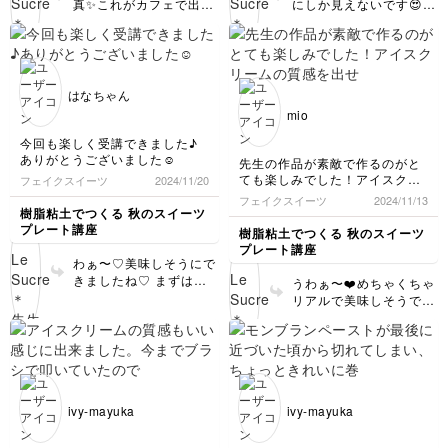
真✨これがカフェで出て
にしか見えないです😍焼
きたら間違いなく食べて
きたての湯気♨️が見えそ
しまいそうです😋 あん
うです😆 焼き色、とっ
こ、お写真で見る感じで
ても綺麗に見えますよ✨
は美味しそうに見えます
ぷっくり感も出ています
よ✨ もしチョコフレーク
ね！ センスのある方だ
はなちゃん
感が出てしまったとした
とお見受けします♡ こ
mio
ら、もしかして最後の仕
れからも楽しみにしてい
上げの段階でお水が足り
ますね😊 素敵なお写真
今回も楽しく受講できました♪
なかったのかもしれませ
を見せて頂きありがとう
ありがとうございました☺️
先生の作品が素敵で作るのがと
ん。 でもお写真一番手
ございました🩷
ても楽しみでした！アイスクリ
フェイクスイーツ
2024/11/20
前のあんこは、本物にし
ームの質感を出せた時は感動＾
フェイクスイーツ
2024/11/13
か見えませんよ！🩷 抹
＾初心者ながらおいしそうに作
樹脂粘土でつくる 秋のスイーツ
茶アイスの色合いも私好
れてうれしいです。ありがとう
プレート講座
樹脂粘土でつくる 秋のスイーツ
みです😍 美味しそ
ございました！
プレート講座
う〜！ 見ているだけで
わぁ〜♡美味しそうにで
笑顔になる作品をありが
きましたね♡ まずはコ
うわぁ〜❤️めちゃくちゃ
とうございました！
ンプリートおめでとうご
リアルで美味しそうです
ざいます👏 どれも丁寧
ね！！ 抹茶アイスの質
に作られていて、とても
感も素晴らしいです👍そ
クオリティーが高いです
してあんこ！！これはも
❤️ 色合いがとっても優
う本物ですね！😋 初心
しい雰囲気で、見ていて
者とは思えないクオリテ
癒されます😊 何より、
ィーの高さで、こちらま
ivy-mayuka
ivy-mayuka
楽しかったと言って頂け
で嬉しくなりました♡
て嬉しいです😊こちらこ
素敵に作って下さってあ