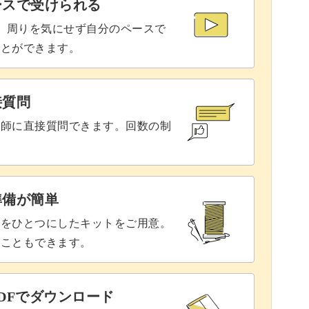
ースで受けられる
たりしますが、このしずくちゃんならフォルムを
で、周りを気にせず自分のペースで
ことができます。
わせてぜひ習得しておきましょう。
接質問
講師に直接質問できます。回数の制
したが、浴衣柄のような濃紺も素敵です。
準備が簡単
でみてくださいね！
具をひとつにしたキットをご用意。
ることもできます。
DFでダウンロード