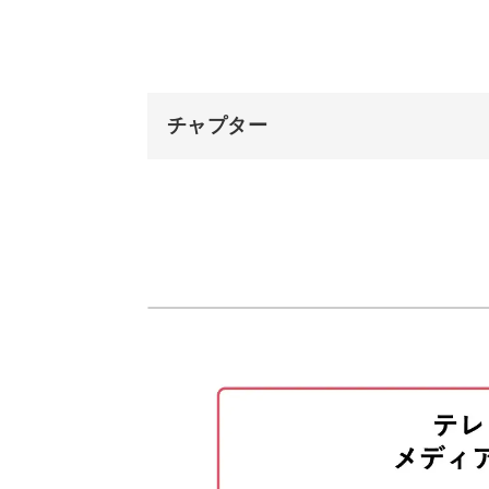
ドットペンでおとして作る独特のにじ
チャプター
そこがこのにじみちゃんの面白いとこ
オープニング
はじめに
使用商材
失敗したり思うようにならなかった場
カラーを準備する
もお教えします。
ベースカラーを塗布する
このひと工夫をしておけば、納得のい
トップジェルでコーティングする