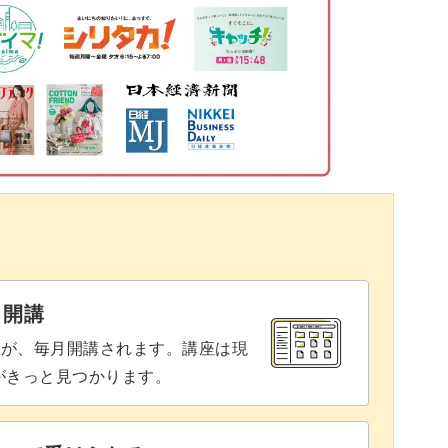
12:18
18:20
あとで調整する方法がありますのでご安心を。
23:15
学びながら、理想のデザインを追求していただけ
25:09
26:48
29:39
をポイントに入れる方法もご紹介。
と開講
座が、毎月開講されます。講座は現
りな透明感です♪
りがきっと見つかります。