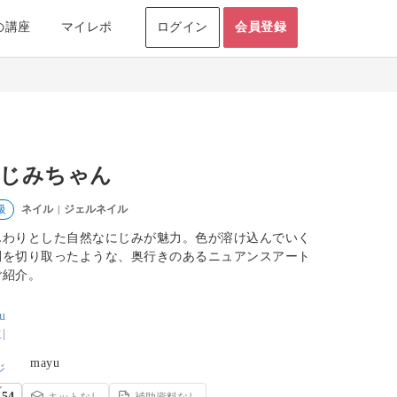
の講座
マイレポ
ログイン
会員登録
じみちゃん
ネイル
ジェルネイル
級
|
んわりとした自然なにじみが魅力。色が溶け込んでいく
間を切り取ったような、奥行きのあるニュアンスアート
ご紹介。
mayu
54
キットなし
補助資料なし