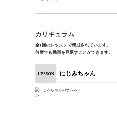
きっちりしすぎないにじみの自然さと
カリキュラム
ト。
全1回のレッスンで構成されています。
何度でも動画を見返すことができます。
どのように作っていくのか、ひとつひ
にじみちゃん
LESSON
レッスンでは、にじませるジェルを作
ちょうどいいにじみを作るための分量