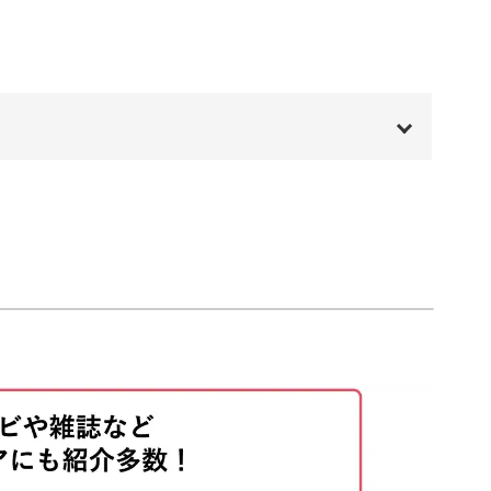
みは、どう広がるか予測できない部分も。
ろです！
00:00
00:20
01:04
合に、拭き取れるようにしておくベースの塗り方
01:49
05:52
くまでやり直しや練習ができますよ♪
10:21