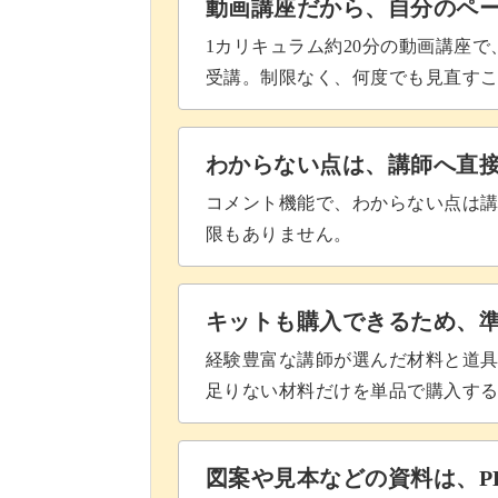
動画講座だから、自分のペ
ストーンをつけるとまわりがもたつい
1カリキュラム約20分の動画講座
くずしません◎
受講。制限なく、何度でも見直す
おすすめですので、にじみちゃんと合
わからない点は、講師へ直
コメント機能で、わからない点は
限もありません。
レッスンでは上品なホワイトで作りま
キットも購入できるため、
さまざまなカラーでアレンジも楽しん
経験豊富な講師が選んだ材料と道
足りない材料だけを単品で購入す
図案や見本などの資料は、P