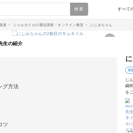
検索
すべて
講座
>
ジェルネイルの通信講座・オンライン教室
>
にじみちゃん
先生の紹介
に
初
じ
ング方法
瞬
を
コツ