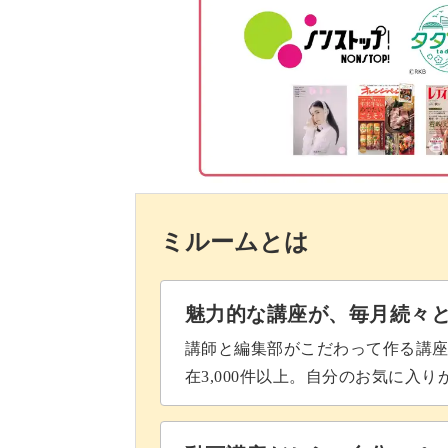
にじみ模様を作る
表面と模様を整える
ちょっとした修正や気泡をとるのは、
サイドの模様を入れる
完成度がアップするコツをレッスンで
トップジェルでコーティングする
ます！
しずくのワンポイントをつける
ミルームとは
完成♪
また、おまけとして「しずくちゃん」
魅力的な講座が、毎月続々
講師と編集部がこだわって作る講
ぽたりと落ちたしずくは、夏にぴった
在3,000件以上。自分のお気に入