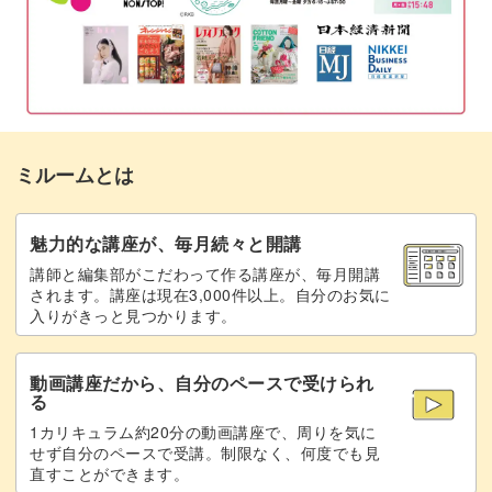
習ができますよ♪
表面と模様を整える
18:20
サイドの模様を入れる
23:15
トップジェルでコーティングする
ちょっとした修正や気泡をとるのは、あとで調整する方法
25:09
がありますのでご安心を。
ミルームとは
しずくのワンポイントをつける
26:48
完成度がアップするコツをレッスンで学びながら、理想の
完成♪
29:39
魅力的な講座が、毎月続々と開講
デザインを追求していただけます！
講師と編集部がこだわって作る講座が、毎月開講
されます。講座は現在3,000件以上。自分のお気に
入りがきっと見つかります。
動画講座だから、自分のペースで受けられ
また、おまけとして「しずくちゃん」をポイントに入れる
る
方法もご紹介。
1カリキュラム約20分の動画講座で、周りを気に
せず自分のペースで受講。制限なく、何度でも見
直すことができます。
ぽたりと落ちたしずくは、夏にぴったりな透明感です♪