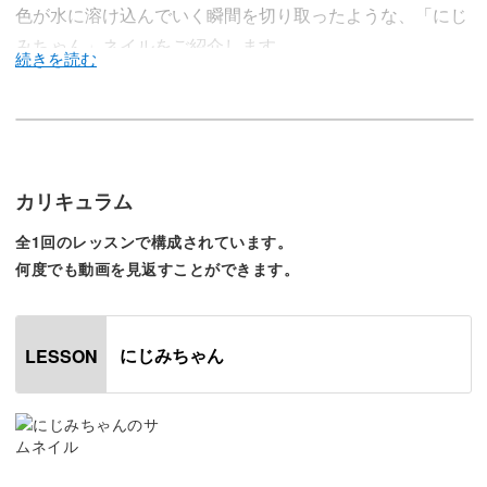
色が水に溶け込んでいく瞬間を切り取ったような、「にじ
みちゃん」ネイルをご紹介します。
きっちりしすぎないにじみの自然さと、側面にいれる模様
との奥行き感も魅力のアート。
カリキュラム
全1回のレッスンで構成されています。
どのように作っていくのか、ひとつひとつ解説していきま
何度でも動画を見返すことができます。
すね。
にじみちゃん
LESSON
レッスンでは、にじませるジェルを作るカラーミキシング
からレクチャー。