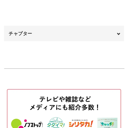
ちょうどいいにじみを作るための分量、混ぜ方を学んでい
きましょう。
チャプター
ドットペンでおとして作る独特のにじみは、どう広がるか
オープニング
00:00
予測できない部分も。
はじめに
00:20
そこがこのにじみちゃんの面白いところです！
使用商材
01:04
カラーを準備する
01:49
ベースカラーを塗布する
失敗したり思うようにならなかった場合に、拭き取れるよ
05:52
うにしておくベースの塗り方もお教えします。
トップジェルでコーティングする
10:21
このひと工夫をしておけば、納得のいくまでやり直しや練
にじみ模様を作る
12:18