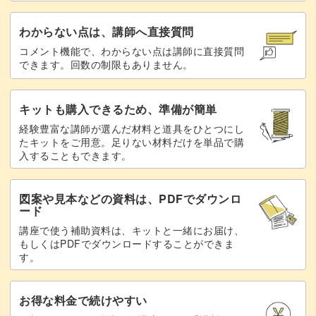
わからない点は、講師へ直接質問
コメント機能で、わからない点は講師に直接質問
できます。回数の制限もありません。
ストーンをつけるとまわりがもたついたりしますが、この
しずくちゃんならフォルムをくずしません◎
キットも購入できるため、準備が簡単
おすすめですので、にじみちゃんと合わせてぜひ習得して
経験豊富な講師が選んだ材料と道具をひとつにし
たキットをご用意。足りない材料だけを単品で購
おきましょう。
入することもできます。
図案や見本などの資料は、PDFでダウンロ
ード
レッスンでは上品なホワイトで作りましたが、浴衣柄のよ
講座で使う補助資料は、キットと一緒にお届け、
もしくはPDFでダウンロードすることができま
うな濃紺も素敵です。
す。
さまざまなカラーでアレンジも楽しんでみてくださいね！
お得な料金で続けやすい