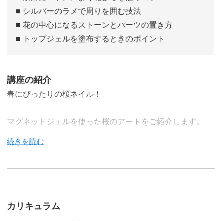
■ シルバーのラメで周りを囲む技法
■ 花の中心になるストーンとパーツの置き方
■ トップジェルを塗布するときのポイント
講座の紹介
春にぴったりの桜ネイル！
マグネットジェルを使った桜のアートをご紹介します。
このデザインのポイントは、桜のさりげなさ。
ほんのりピンクなお花がそのまま指先に咲いたような、や
カリキュラム
わらかいイメージのアートです。