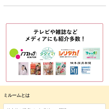
使用材料
01:16
ベースカラーを塗布する
03:06
このモチーフを際立たせるにはベースカラーも重要です。
桜のアートを描く
05:06
透明感のあるベースの塗り方や、色の濃さのオススメはレ
余白に花びらを描く
12:15
ッスンでご紹介します。
シルバーのラメで周りを囲む
14:58
花の中心にストーンとパーツを置く
16:32
また、桜をバランスよく配置するコツもレクチャー。
トップジェルを塗布する
17:53
完成♪
満開の桜や散っている花びらなど、お好みのアレンジで桜
19:26
のアートを楽しめるようになりますよ。
ミルームとは