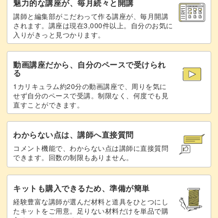
魅力的な講座が、毎月続々と開講
講師と編集部がこだわって作る講座が、毎月開講
桜の中心にはストーンパーツを添えて、上品なアクセント
されます。講座は現在3,000件以上。自分のお気に
入りがきっと見つかります。
をプラス。
動画講座だから、自分のペースで受けられ
完成した桜ネイルを見るたび、その美しさに癒やされるこ
る
とまちがいなしです。
1カリキュラム約20分の動画講座で、周りを気に
せず自分のペースで受講。制限なく、何度でも見
直すことができます。
春の訪れを感じさせる、桜マグネットのデザイン。
わからない点は、講師へ直接質問
コメント機能で、わからない点は講師に直接質問
できます。回数の制限もありません。
ぜひチャレンジしてみてくださいね。
キットも購入できるため、準備が簡単
経験豊富な講師が選んだ材料と道具をひとつにし
たキットをご用意。足りない材料だけを単品で購