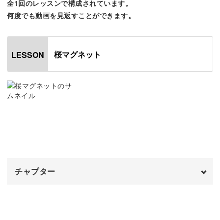
全1回のレッスンで構成されています。
何度でも動画を見返すことができます。
このさりげない輝きを出せるのは、マグネットジェルなら
桜マグネット
LESSON
ではの魅力。
トレンドのマグネットジェルを使うことで、角度によって
さまざまな表情を見せてくれる桜が作れます。
あて方によってどのように光り方や質感が変化していくの
チャプター
かは、ぜひ動画でチェックしてみてください！
オープニング
00:00
コツをつかめば、パールのような高級感のある輝きも表現
できるようになりますよ。
はじめに
00:20