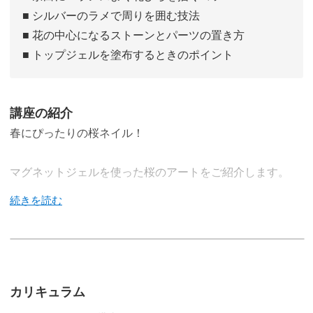
■ シルバーのラメで周りを囲む技法
■ 花の中心になるストーンとパーツの置き方
■ トップジェルを塗布するときのポイント
講座の紹介
春にぴったりの桜ネイル！
マグネットジェルを使った桜のアートをご紹介します。
このデザインのポイントは、桜のさりげなさ。
ほんのりピンクなお花がそのまま指先に咲いたような、や
カリキュラム
わらかいイメージのアートです。