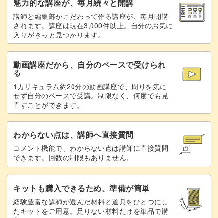
魅力的な講座が、毎月続々と開講
講師と編集部がこだわって作る講座が、毎月開講
桜の中心にはストーンパーツを添えて、上品なアクセント
されます。講座は現在3,000件以上。自分のお気に
入りがきっと見つかります。
をプラス。
動画講座だから、自分のペースで受けられ
完成した桜ネイルを見るたび、その美しさに癒やされるこ
る
とまちがいなしです。
1カリキュラム約20分の動画講座で、周りを気に
せず自分のペースで受講。制限なく、何度でも見
直すことができます。
春の訪れを感じさせる、桜マグネットのデザイン。
わからない点は、講師へ直接質問
コメント機能で、わからない点は講師に直接質問
できます。回数の制限もありません。
ぜひチャレンジしてみてくださいね。
キットも購入できるため、準備が簡単
経験豊富な講師が選んだ材料と道具をひとつにし
たキットをご用意。足りない材料だけを単品で購