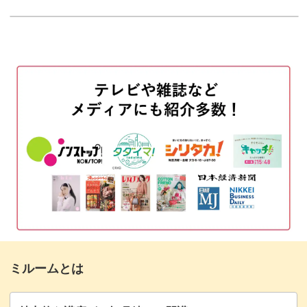
使用材料
01:16
ベースカラーを塗布する
03:06
このモチーフを際立たせるにはベースカラーも重要です。
桜のアートを描く
05:06
透明感のあるベースの塗り方や、色の濃さのオススメはレ
余白に花びらを描く
12:15
ッスンでご紹介します。
シルバーのラメで周りを囲む
14:58
花の中心にストーンとパーツを置く
16:32
また、桜をバランスよく配置するコツもレクチャー。
トップジェルを塗布する
17:53
完成♪
満開の桜や散っている花びらなど、お好みのアレンジで桜
19:26
のアートを楽しめるようになりますよ。
ミルームとは