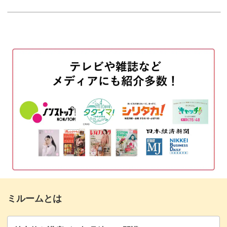
使用材料
01:16
ベースカラーを塗布する
03:06
このモチーフを際立たせるにはベースカラーも重要です。
桜のアートを描く
05:06
透明感のあるベースの塗り方や、色の濃さのオススメはレ
余白に花びらを描く
12:15
ッスンでご紹介します。
シルバーのラメで周りを囲む
14:58
花の中心にストーンとパーツを置く
16:32
また、桜をバランスよく配置するコツもレクチャー。
トップジェルを塗布する
17:53
完成♪
満開の桜や散っている花びらなど、お好みのアレンジで桜
19:26
のアートを楽しめるようになりますよ。
ミルームとは