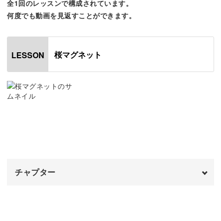
全1回のレッスンで構成されています。
何度でも動画を見返すことができます。
このさりげない輝きを出せるのは、マグネットジェルなら
桜マグネット
LESSON
ではの魅力。
トレンドのマグネットジェルを使うことで、角度によって
さまざまな表情を見せてくれる桜が作れます。
あて方によってどのように光り方や質感が変化していくの
チャプター
かは、ぜひ動画でチェックしてみてください！
オープニング
00:00
コツをつかめば、パールのような高級感のある輝きも表現
できるようになりますよ。
はじめに
00:20