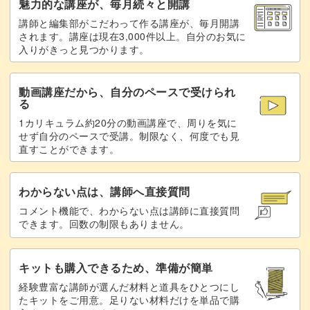
魅力的な講座が、毎月続々と開講
講師と編集部がこだわって作る講座が、毎月開講
桜の中心にはストーンパーツを添えて、上品なアクセント
されます。講座は現在3,000件以上。自分のお気に
入りがきっと見つかります。
をプラス。
動画講座だから、自分のペースで受けられ
完成した桜ネイルを見るたび、その美しさに癒やされるこ
る
とまちがいなしです。
1カリキュラム約20分の動画講座で、周りを気に
せず自分のペースで受講。制限なく、何度でも見
直すことができます。
春の訪れを感じさせる、桜マグネットのデザイン。
わからない点は、講師へ直接質問
コメント機能で、わからない点は講師に直接質問
できます。回数の制限もありません。
ぜひチャレンジしてみてくださいね。
キットも購入できるため、準備が簡単
経験豊富な講師が選んだ材料と道具をひとつにし
たキットをご用意。足りない材料だけを単品で購