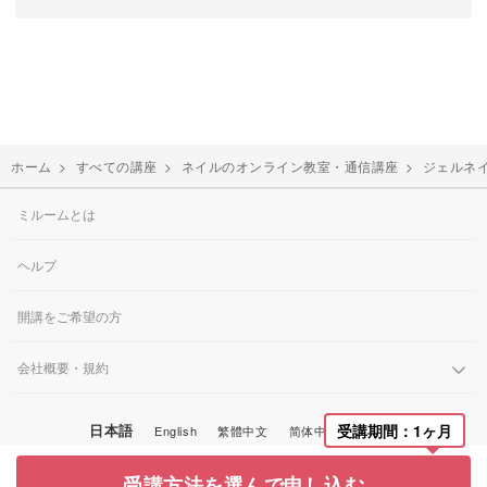
ホーム
>
すべての講座
>
ネイルのオンライン教室・通信講座
>
ジェルネ
ミルームとは
ヘルプ
開講をご希望の方
会社概要・規約
日本語
受講期間：1ヶ月
English
繁體中文
简体中文
한국어
© Miroom, Inc.
受講方法を選んで申し込む