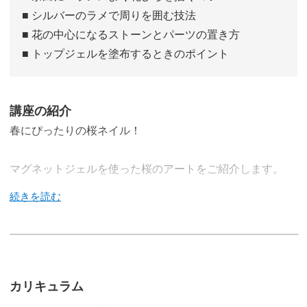
■ シルバーのラメで周りを囲む技法
■ 花の中心になるストーンとパーツの置き方
■ トップジェルを塗布するときのポイント
講座の紹介
春にぴったりの桜ネイル！
マグネットジェルを使った桜のアートをご紹介します。
このデザインのポイントは、桜のさりげなさ。
ほんのりピンクなお花がそのまま指先に咲いたような、や
カリキュラム
わらかいイメージのアートです。