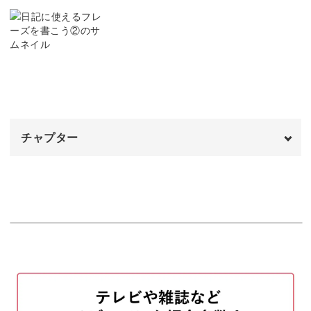
事前準備
03:12
ダウンストロークやアップストロークに加え、ウェーブダ
ッシュという技法も登場します。
「Delicious」を書く
03:49
「Sunny day」を書く
06:40
付属のテキストも利用しながら、Thaleia文字を一緒に楽
しく書いていきましょう。
「Rainy day」を書く
08:57
チャプター
「Trip to」を書く
11:07
「Make to day amazing」を書く
オープニング
13:12
00:00
カラフルな文字づくり
「Just smile」を書く
はじめに
19:12
00:20
「dress up」を書く
「time to bloom」を書く
22:04
00:42
フレーズを書くことに慣れてきたら、一文字ごとに色を変
「Summer vibes」を書く
06:48
えてみませんか？
「Hello Autumn」を書く
12:07