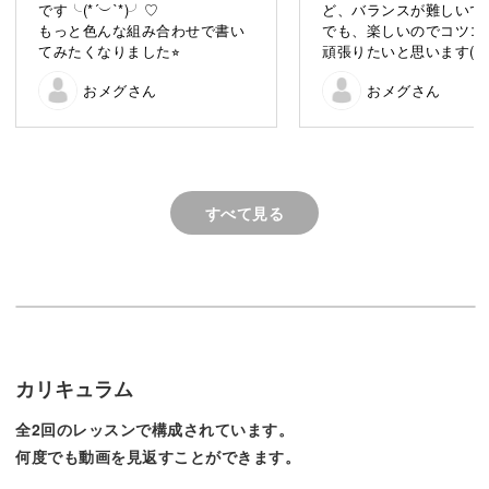
日記を彩る11種類のフレーズ
です╰(*´︶`*)╯♡
ど、バランスが難しいで
もっと色んな組み合わせで書い
でも、楽しいのでコツコ
てみたくなりました⭐︎
頑張りたいと思います(*^^
いつも手帳や日記に書く文字も、ブラッシュレタリングの
おメグさん
おメグさん
技法を使えば可愛く変身！
すべて見る
お天気がいい日には「Sunny day」、雨の日には「Rainy
day」。
おいしいものを食べた日には「Delicious」と素敵に書け
ば、日々の思い出がより一層かがやきますね♪
カリキュラム
全2回のレッスンで構成されています。
何度でも動画を見返すことができます。
レッスンでは、このような手帳や日記を彩るフレーズをた