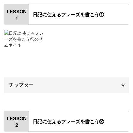
っぷり11種類紹介。
LESSON
日記に使えるフレーズを書こう①
その可愛い書き方を、ポイントに沿って丁寧に解説してい
1
きますよ。
Thaleia文字の魅力を筆ペンで表現するには
レッスンで書いていくThaleiaという字体は、フレーズ全
チャプター
体に動きがつけやすいという魅力があります。
オープニング
00:00
その魅力を表現するには、細い線と太い線を使い分けるの
がキーポイント！
はじめに
00:20
LESSON
日記に使えるフレーズを書こう②
2
使用材料・道具
01:12