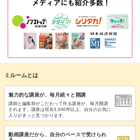
一色で書くのとはまた違った風合いになり、表現の幅も広
「Holidays」を書く
17:11
がります◎
おわりに
21:03
また、2色以上の筆ペンを使ってよりカラフルに、グラデ
ーション文字を書く方法もお伝え。
お使いの筆ペンにちょっとした工夫をするだけで、絵の具
ミルームとは
のような自然なぼかし方ができますよ。
魅力的な講座が、毎月続々と開講
講師と編集部がこだわって作る講座が、毎月開講
されます。講座は現在3,000件以上。自分のお気に
入りがきっと見つかります。
フレーズ全体できれいなグラデーションができると、手帳
や日記がより鮮やかに。
動画講座だから、自分のペースで受けられ
る