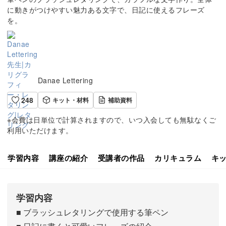
に動きがつけやすい魅力ある文字で、日記に使えるフレーズ
を。
Danae Lettering
248
キット・材料
補助資料
※会費は日単位で計算されますので、いつ入会しても無駄なくご
利用いただけます。
学習内容
講座の紹介
受講者の作品
カリキュラム
キ
学習内容
■ ブラッシュレタリングで使用する筆ペン