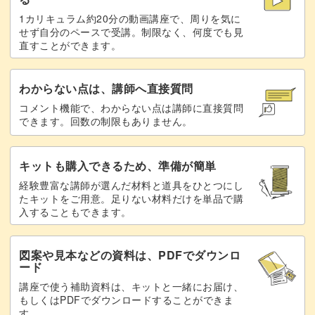
ぜひいろんな色で試してみてくださいね。
1カリキュラム約20分の動画講座で、周りを気に
せず自分のペースで受講。制限なく、何度でも見
直すことができます。
普段から文字を書くことがお好きな方はもちろんのこと、
わからない点は、講師へ直接質問
書くのは苦手だけど、この文字を見て「かわいい！」と思
コメント機能で、わからない点は講師に直接質問
できます。回数の制限もありません。
った方は、今がはじめどき！
キットも購入できるため、準備が簡単
ブラッシュレタリングの素敵な世界を堪能しましょう♪
経験豊富な講師が選んだ材料と道具をひとつにし
たキットをご用意。足りない材料だけを単品で購
入することもできます。
図案や見本などの資料は、PDFでダウンロ
ード
講座で使う補助資料は、キットと一緒にお届け、
もしくはPDFでダウンロードすることができま
す。