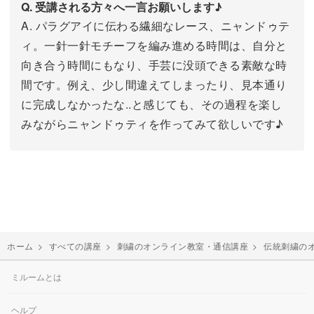
Q. 受講される方々へ一言お願いします♪
A. パラグアイに伝わる繊細なレース、ニャンドゥテ
ィ。一針一針モチーフを編み進める時間は、自分と
向き合う時間にもなり、手芸に没頭できる素敵な時
間です。例え、少し間違えてしまったり、見本通り
に完成しなかったな..と感じても、その過程を楽し
みながらニャンドゥティを作ってみて欲しいです♪
ホーム
>
すべての講座
>
刺繍のオンライン教室・通信講座
>
伝統刺繍の
ミルームとは
ヘルプ