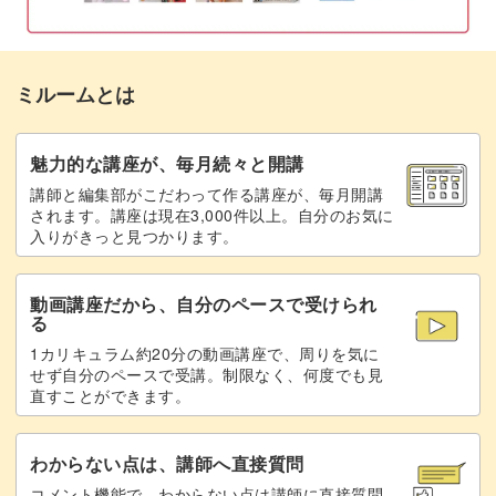
おわりに
14:16
学んだニャンドゥティ技術を活かしながら、ステップアッ
プしていけるのがこの講座の魅力◎
ミルームとは
魅力的な講座が、毎月続々と開講
大きな刺繍枠を使えば、もっと長いテープを作ることもで
講師と編集部がこだわって作る講座が、毎月開講
きますよ。
されます。講座は現在3,000件以上。自分のお気に
入りがきっと見つかります。
チョーカーやバレッタ作りにも応用できるモチーフですの
で、ぜひいろいろなアレンジもお楽しみください♪
動画講座だから、自分のペースで受けられ
る
1カリキュラム約20分の動画講座で、周りを気に
せず自分のペースで受講。制限なく、何度でも見
直すことができます。
揃えるともっと素敵なニャンドゥティ
わからない点は、講師へ直接質問
別講座でご紹介しているピアスやネックレスの作り方も合
コメント機能で、わからない点は講師に直接質問