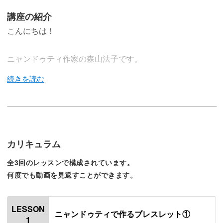
講座の紹介
こんにちは！
ニャンドゥティ作家の森山法子です。
ニャンドゥティという、パラグアイの伝統手芸を使ったア
クセサリー作りをご紹介しています。
カリキュラム
今回の講座では、テープのような形を作ってブレスレット
全3回のレッスンで構成されています。
に仕立てる方法を学んでいきましょう。
何度でも動画を見返すことができます。
LESSON
ニャンドゥティで作るブレスレット①
1