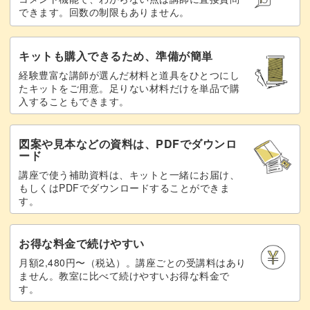
わせて、今回でまたひとつアクセサリーのバリエーション
できます。回数の制限もありません。
が増えました。
キットも購入できるため、準備が簡単
レースのような透け感のあるアクセサリーは、並べておう
経験豊富な講師が選んだ材料と道具をひとつにし
たキットをご用意。足りない材料だけを単品で購
ちに飾っておくだけでも癒されますね。
入することもできます。
図案や見本などの資料は、PDFでダウンロ
ード
また、ニャンドゥティ作品で揃えてコーディネートする
講座で使う補助資料は、キットと一緒にお届け、
と、統一感があって素敵な装いに。
もしくはPDFでダウンロードすることができま
す。
まちを歩いているとき、お友達と会うときなど、珍しいモ
お得な料金で続けやすい
チーフにきっと注目されることまちがいなしです♪
月額2,480円〜（税込）。講座ごとの受講料はあり
ません。教室に比べて続けやすいお得な料金で
す。