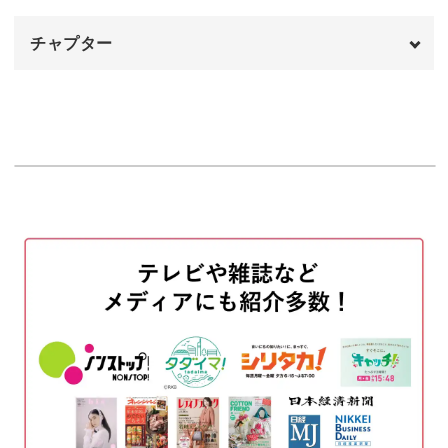
輪郭を編む
14:05
チャプター
オープニング
ニャンドゥティ作品の幅が広がる
00:00
はじめに
00:20
今回の作品は、長いテープ状にモチーフを作っていくとこ
ろが特徴。
裏布を切り取る
00:51
のりづけをする
03:30
これまでのニャンドゥティ講座を受講してきた方は、今ま
でとちょっと違う形に戸惑われたかもしれません。
ドライヤーでのりを乾燥させる
05:10
周りの布を切り取る
06:20
金具をつける
09:12
しかし、刺繍枠の張り方や土台糸の準備など、基本の部分
は共通です。
表と裏の見分け方
13:40