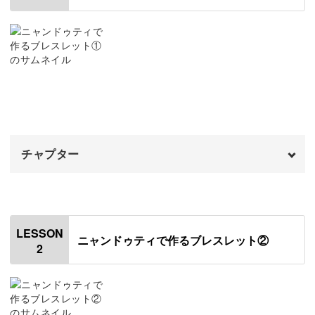
繊細な模様をかがっていき、長い長方形のモチーフを作り
ます。
独特な雰囲気のあるブレスレットは、日々の装いに新たな
風を吹き込んでくれますよ♪
チャプター
ユニークな人気の模様
オープニング
00:00
今回作る模様は、「シンプルな鎖」という名前を持つユニ
はじめに
00:20
ークなもの。
LESSON
ニャンドゥティで作るブレスレット②
2
使用材料・道具
01:16
アクセサリーやドイリーにも多く使われている人気の模様
です。
刺繍枠に布を張る
04:42
布に図案の印をつける