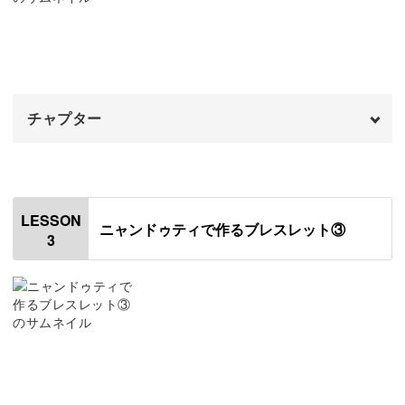
07:22
土台の糸を編む
09:03
一見複雑そうに見えますが、色ごとにわけてかがっていく
5本ずつ結びかがりをする
ので気負わなくても大丈夫◎
15:38
チャプター
コツをつかめば同じ作業のくりかえしで素敵な模様ができ
あがってきます！
オープニング
00:00
はじめに
00:20
LESSON
ニャンドゥティで作るブレスレット③
3
図案で編み方を確認する
00:47
ニャンドゥティならではの模様には、他のアクセサリーに
上半分の模様を編む①
はない雰囲気や繊細さがあります。
01:29
上半分の模様を編む②
07:14
人とは違ったアクセサリーを身に着けたい、新しいテイス
トのブレスレットをつけたい方にもおすすめの作品です
下半分の模様を編む
10:29
よ。