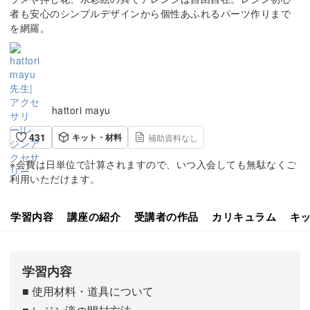
者も安心のシンプルデザインから個性あふれるパーツ作りまで
を網羅。
hattori mayu
431
キット・材料
補助資料なし
※会費は日単位で計算されますので、いつ入会しても無駄なくご
利用いただけます。
学習内容
講座の紹介
受講者の作品
カリキュラム
キ
学習内容
■ 使用材料・道具について