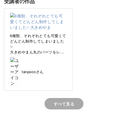
受講者の作品
レジン初心者の方も、段階を追ってさまざまな技術を習得
できるようなラインナップとなっていますよ♪
6種類、それぞれとても可愛くて
どんどん制作してしまいました
✨️
小粒サイズのアクセサリーは日常使いしやすく、場所を選
大きめやまん丸のパーツをレジ
ばずどんなシーンにもフィットします。
ンでつける際に、硬化する前に
つるーんと動いてしまうのに
少々手をやきましたがとても楽
自分だけの個性を光らせた小さなアートのようなレジンア
tanpocoさん
しかったです✨️
クセサリーを、一緒に作ってみませんか？
すべて見る
基礎から学べるシンプルデザイン