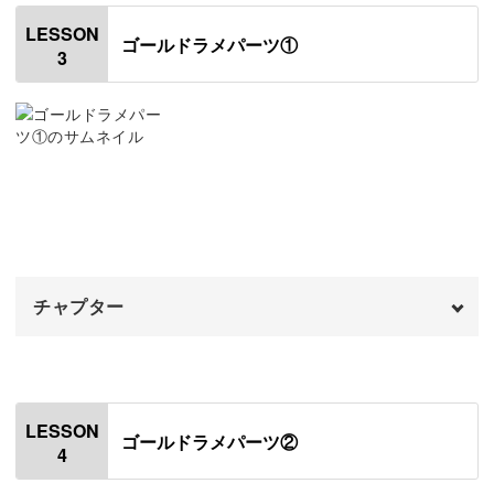
はじめに
00:20
LESSON
ゴールドラメパーツ①
3
ピアスの金具をつける
01:07
封入だけでなく、出来上がったレジンパーツに装飾する方
法も解説。
ピアス金具をコーティングする
03:36
チェーンでまわりを縁取ったり、パーツの上にクリスタル
仕上げのコーティングをする
05:35
をのせたりするのもレジンを活用すれば簡単にできるんで
イヤリングの金具をつける
08:30
すよ◎
イヤリング金具をコーティングする
11:05
チャプター
仕上げのコーティングをする
13:00
水彩絵の具で手軽にニュアンス感を加えるコツもレクチャ
完成♪
オープニング
15:49
00:00
ーします。
はじめに
00:20
LESSON
好きな色味や質感にアレンジしながら、オリジナルのデザ
ゴールドラメパーツ②
4
使用材料・道具
01:03
インを作り上げる楽しみを体感してくださいね！