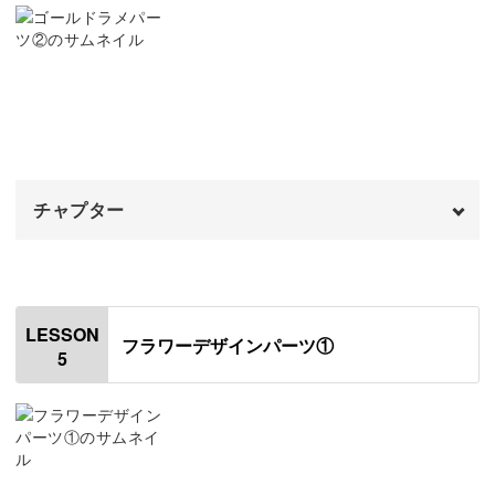
レジン液の開封方法
04:41
作業台を作る
05:54
毎日の装いを豊かにするアイテム
モールドにレジンとラメを入れる
07:05
パーツのバリを取る
さまざまなパーツ作りだけでなく、ピアスやイヤリングへ
13:04
の仕立て方も学べるのがこのレッスンの魅力。
チャプター
パーツを洗浄する
14:25
しっかりとしたコーティングも施し、手作りとは思えない
クリアパーツをつける
オープニング
15:10
00:00
ような本格的な耳飾りが完成します！
はじめに
00:20
LESSON
フラワーデザインパーツ①
5
ピアスの金具をつける
00:42
イヤリングの金具をつける
一つひとつ異なる表情を持つので、どれも唯一無二のオリ
03:34
ジナル作品に。
仕上げのコーティングをする
06:10