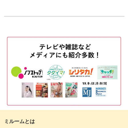
水彩絵の具で着色する
はじめに
13:47
00:20
チェーンをつける
00:54
飾りのパーツをつける
04:35
ピアスの金具をつける
08:59
仕上げのコーティングをする
10:54
イヤリングの金具をつける
14:01
仕上げのコーティングをする
16:14
完成♪
18:56
ミルームとは