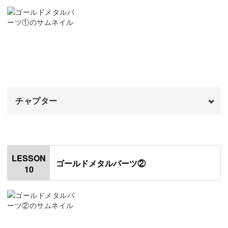
ピアスの金具をつける
06:48
イヤリングの金具をつける
09:40
仕上げのコーティングをする
12:16
完成♪
13:43
チャプター
オープニング
00:00
はじめに
00:20
LESSON
ゴールドメタルパーツ②
10
使用材料・道具
01:11
レジン液の開封方法
05:02
作業台を作る
06:15