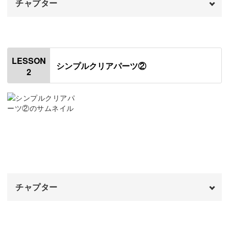
チャプター
工程は増えていきますが、基本の流れは変わりません◎
オープニング
00:00
初心者さんでも気軽に挑戦できて、自然とさまざまな種類
はじめに
00:20
が作れるようになるのがこの講座の醍醐味です！
LESSON
シンプルクリアパーツ②
2
使用材料・道具
02:19
レジン液の開封方法
05:29
無限のアレンジを楽しんで
作業台を作る
06:43
モールドにレジンを注ぐ
07:53
シンプルなデザインでも、パーツを変えるだけでまた違っ
た雰囲気を楽しめるレジンアクセサリー。
パーツのバリを取る
11:17
チャプター
パーツを洗浄する
ラメ入りのパーツ作りもご紹介しますが、ここにさらに金
13:11
箔やビーズを封入しても素敵です♪
パーツにブリオンをつける
オープニング
14:02
00:00