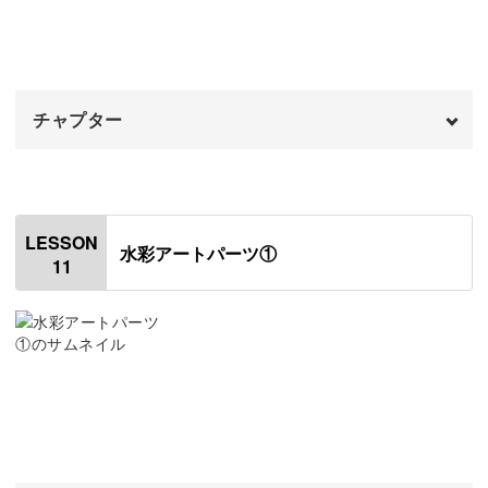
レジンを調色してラメを入れる
07:26
モールドにレジンを入れる
11:55
チャプター
チェーンをつける
15:39
飾りのパーツをつける
オープニング
19:31
00:00
はじめに
00:20
LESSON
水彩アートパーツ①
11
ピアスの金具をつける
01:07
仕上げのコーティングをする
02:36
イヤリングの金具をつける
05:43
仕上げのコーティングをする
07:56
完成♪
10:38