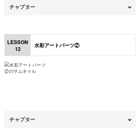
チャプター
オープニング
00:00
はじめに
00:20
LESSON
水彩アートパーツ②
12
使用材料・道具
01:19
レジン液の開封方法
05:49
作業台を作る
07:03
クリアパーツを作る
08:13
パーツのバリを取る
09:52
チャプター
パーツを洗浄する
11:16
裏面をマットコーティングする
オープニング
12:00
00:00