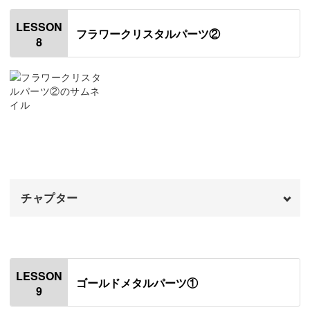
完成♪
はじめに
18:03
00:20
LESSON
フラワークリスタルパーツ②
8
使用材料・道具
01:17
レジン液の開封方法
05:31
作業台を作る
06:45
押し花を準備する
07:55
モールドにレジンとお花を入れる
13:28
チャプター
パーツのバリを取る
19:56
パーツを洗浄する
オープニング
21:06
00:00
はじめに
00:20
LESSON
ゴールドメタルパーツ①
9
装飾パーツをつける
00:46