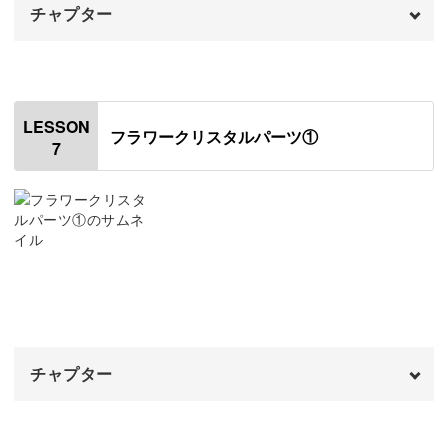
チャプター
アレンジしたフラワーパーツを作る
20:53
オープニング
00:00
はじめに
00:20
LESSON
フラワークリスタルパーツ①
7
パーツのバリを取る
00:58
パーツを洗浄する
01:55
チェーンをつける
02:41
ピアス金具をつける
08:17
仕上げのコーティングをする
10:00
チャプター
イヤリング金具をつける
13:08
仕上げのコーティングをする
オープニング
15:21
00:00