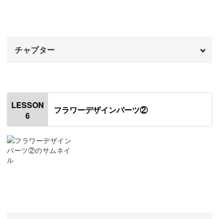
プレゼントにも喜ばれること間違いなしです◎
完成♪
09:54
チャプター
ニュアンス系のアクセサリーは、左右で違うデザインをア
シンメトリーでつけても映えますよ。
オープニング
00:00
はじめに
00:20
レジンで個性あふれるパーツを作りながら、日々のコーデ
LESSON
フラワーデザインパーツ②
ィネイトをお楽しみください♪
6
使用材料・道具
01:03
レジン液の開封方法
04:44
作業台を作る
05:57
押し花を準備する
07:08
スタンダードなフラワーパーツを作る
12:54