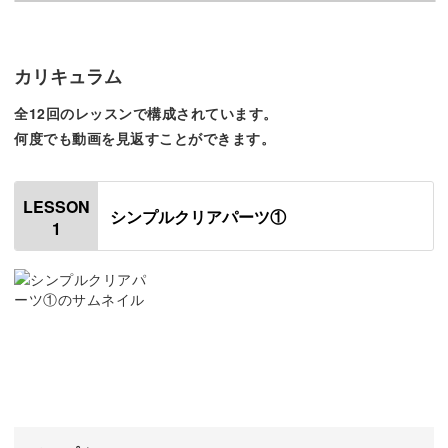
「レジンアクセサリーに興味があるけど、初めてでも作れ
るのかな・・・」
カリキュラム
そんな不安をもつ方でも取り組みやすいよう、シンプルな
全12回のレッスンで構成されています。
パーツ作りからはじめます。
何度でも動画を見返すことができます。
LESSON
シンプルクリアパーツ①
クリアなベースにブリオンをのせたパーツは工程が少ない
1
ものの、レジンアクセサリー作りの基本の流れがしっかり
とマスターできますよ♪
シンプルなパーツが作れたら、今度はラメを封入してみた
り、本物のお花を入れてみたりと徐々にステップアップ。