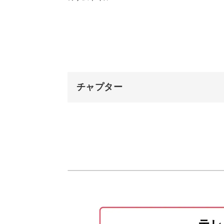
スカートとスカートベルトを縫う
このスカートの魅力は、きゅっと締ま
スカートベルトを縫う
どのようにウエストを作っていくのか
スカートベルトの上をカットする
チャプター
アイロンをかける
オープニング
スカートベルトの周りを縫う
そしてその下のギャザー寄せが可愛さ
はじめに
きれいに整えるコツをマスターすれば
スカートの後ろを縫う
スナップボタンをつける
縫い代の処理をする