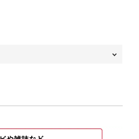
05:43
07:11
ったウエスト部分。
12:47
、動画でじっくり解説していきます。
15:03
15:30
00:00
17:56
のポイント！
00:20
、スカートに自然なドレープが生まれます♪
00:39
05:22
11:37