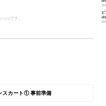
8
¥
26
ピ
8
-syuです。
¥
26
わっと広がるAラインスカートを作ります。
インは、ドールに着せるととっても可愛いですよ
インスカート① 事前準備
術を学べるのもこの講座の魅力。