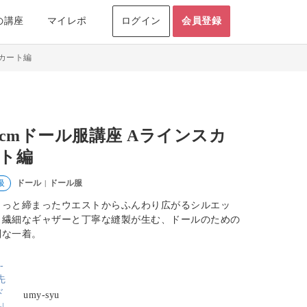
の講座
マイレポ
ログイン
会員登録
スカート編
1cmドール服講座 Aラインスカ
ト編
ドール
ドール服
級
|
ゅっと締まったウエストからふんわり広がるシルエッ
。繊細なギャザーと丁寧な縫製が生む、ドールのための
別な一着。
umy-syu