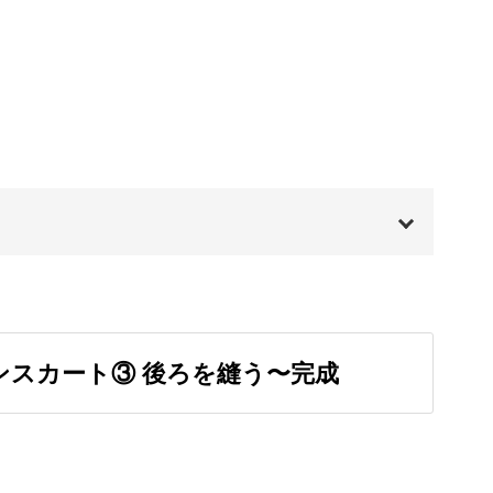
、キットでも選ぶことができます。
05:06
10:51
ぎゅっと凝縮され、素敵なスカートに仕上がりま
る
14:07
16:39
地で作ってOK。
00:00
00:20
端切れも活用していただけます♪
インスカート③ 後ろを縫う〜完成
00:59
04:03
エット