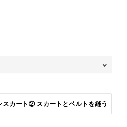
う、丁寧に解説していきます！
る
よって型紙も変わってきます。
00:00
けるよう、薄地用と普通地用それぞれの型紙をご
00:20
インスカート② スカートとベルトを縫う
01:05
03:35