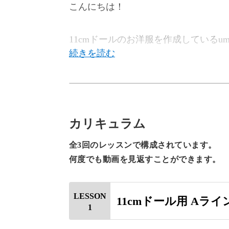
こんにちは！
11cmドールのお洋服を作成しているumy
今回の講座では、11cmドール用のふ
カリキュラム
ウエストベルトできゅっと締まるデザ
全3回のレッスンで構成されています。
♪
何度でも動画を見返すことができます。
LESSON
11cmドール用 Aラ
1
小さいサイズながらも本格的な裁縫技