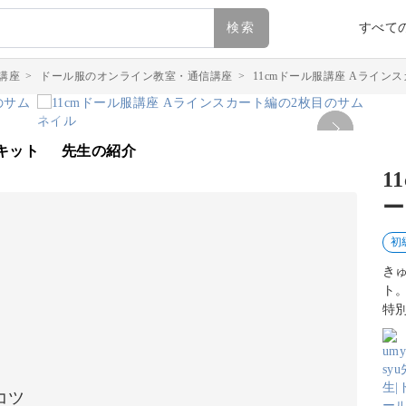
検索
すべて
講座
>
ドール服のオンライン教室・通信講座
>
11cmドール服講座 Aライン
キット
先生の紹介
1
ー
初
き
ト
特
コツ