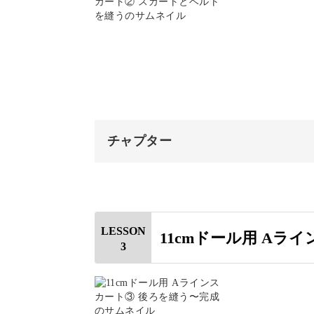
講座ではリバティ生地を使用しており
型紙をつくる
生地の型をとる
リバティの小さなお花柄がスカートに
すよ♪
生地をカットしてほつれどめを塗
アイロンをかける
チャプター
もちろん、ドールに似合うお好きな生
オープニング
はじめに
小さな布で作れるので、とっておいた
LESSON
11cmドール用 Aラ
3
裾を縫う
ギャザー用のミシンを2本かける
ギャザーが生む美しいシル
ギャザーを整える