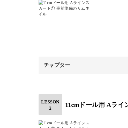
初めての方でも挑戦していただけるよ
お好みの小さな生地で作れ
チャプター
ドール服は小さいため、生地の厚さに
オープニング
今回は、いろんな生地で試していただ
はじめに
用意いたしました。
LESSON
11cmドール用 Aラ
2
使用材料・道具
地直しをする