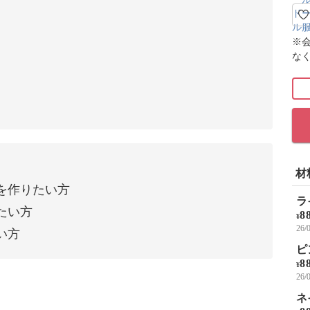
※
な
材
を作りたい方
ラ
たい方
8
¥
26
い方
ピ
8
¥
26
ネ