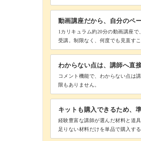
ウエストベルトの仕立て方を学んでお
動画講座だから、自分のペ
に。
1カリキュラム約20分の動画講座
受講。制限なく、何度でも見直す
好きな生地との組み合わせで、ドール
わからない点は、講師へ直
コメント機能で、わからない点は
ドール用の本格的なスカート作りの要
限もありません。
お気に入りのドールにぴったりな一着
キットも購入できるため、
経験豊富な講師が選んだ材料と道
足りない材料だけを単品で購入す