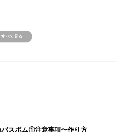
る、素敵なアイテムを作っていきましょう！
すべて見る
楽しみ
作り方から学んでいきます。
5分待つだけ！
きるのが手作りバスボールの魅力です。
のバスボム①注意事項〜作り方