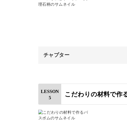
素材にこだわると、さらに上質なバス
マーブル
材料を揉み込む
着色する
お好きな精油を使えばあたたかい浴室
型に入れる
チャプター
精油の基礎知識や効能も解説していま
包み方
オープニング
使用上の注意
はじめに
LESSON
こだわりの材料で作
香りや色を選ぶ楽しさ、できあがった
5
ツートンカラー
着色する
バスタイムがより豊かなリラックスの
型に入れる