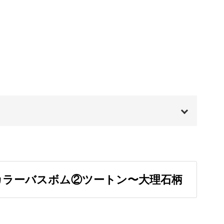
02:25
04:57
も、いくつか注意事項があります。
解して作れるのが、手作りバスボムの良いところ
00:00
イムを
00:20
カラーバスボム②ツートン〜大理石柄
を使った、ワンランクアップのバスボムの作り方
01:31
04:51