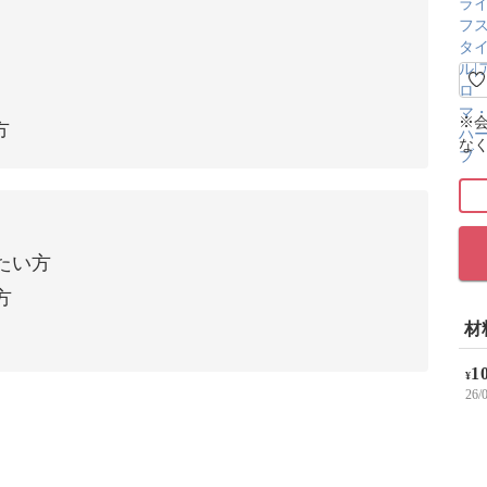
※
方
な
たい方
方
材
1
¥
26