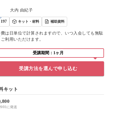
大内 由紀子
197
キット・材料
補助資料
会費は日単位で計算されますので、いつ入会しても無駄
くご利用いただけます。
受講期間：1ヶ月
受講方法を選んで申し込む
料キット
0,800
/09/01に発送