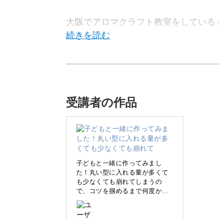
大阪でアロマクラフト教室をしている ouch
今回は、丸くてかわいいバスボムの作
受講者の作品
お好きな色や香りをつけることもでき
すよ♪
子どもと一緒に作ってみまし
た！丸い型に入れる量が多くて
も少なくても崩れてしまうの
で、コツを掴めるまで何度かや
型を使いますので、作り方は簡単。
り直しました。
上手くまん丸に出来上がると、
とっても可愛いですね！(^^) さ