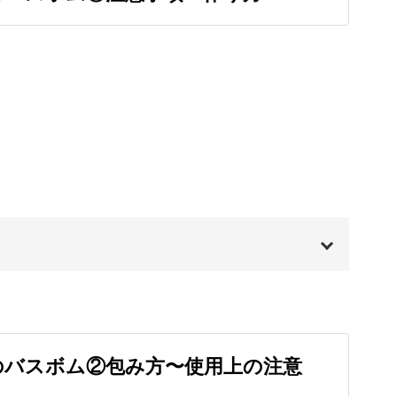
をつけたり好きなカラーで色付けしたりとアレン
ションなどさまざまなカラーバスボールが楽しめ
も素敵ですよ♪
00:00
って、可愛く並べてみてくださいね。
00:20
のバスボム②包み方〜使用上の注意
01:13