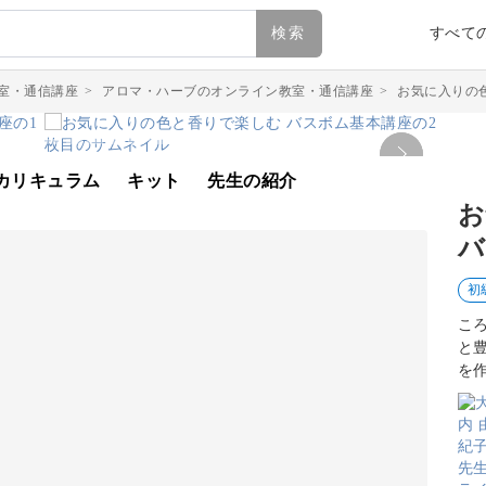
検索
すべて
室・通信講座
>
アロマ・ハーブのオンライン教室・通信講座
>
お気に入りの
カリキュラム
キット
先生の紹介
お
バ
初
こ
と
を