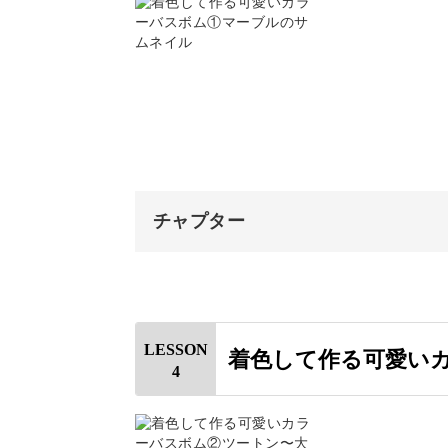
完成♪
こうして良い効果が期待できるもので
自分の肌に触れるものをしっかりと理
です！
チャプター
オープニング
疲れた一日に上質なバスタ
はじめに
LESSON
着色して作る可愛い
ミネラルと鉄分が豊富なヒマラヤ岩塩
4
使用材料・道具
もご紹介。
作業前の準備