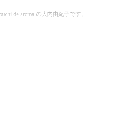
i de aroma の大内由紀子です。
り方をご紹介します。
るので、自分だけの特別な入浴剤ができあがりま