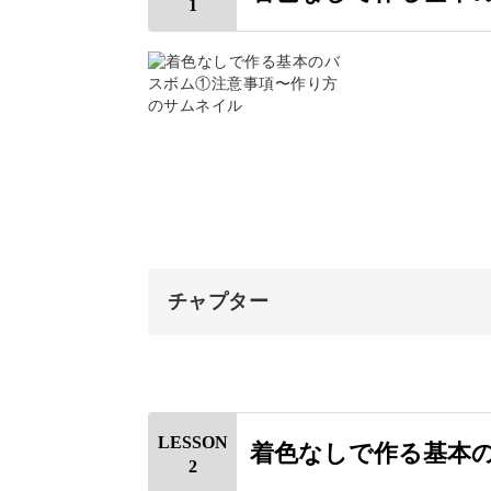
1
基本の作り方がわかれば、そこに香り
ジも自由自在。
色の混ぜ方でマーブル模様やグラデー
ます！
チャプター
ハーブを上に飾ったり中に入れ込んで
オープニング
いろんなバリエーションでたくさん作
はじめに
LESSON
着色なしで作る基本
2
使用材料・道具