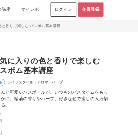
の講座
マイレポ
ログイン
会員登録
色と香りで楽しむ バスボム基本講座
気に入りの色と香りで楽しむ
スボム基本講座
ライフスタイル
アロマ・ハーブ
級
|
ろんと可愛いバスボールが、いつものバスタイムをもっ
豊かに。精油の香りやハーブ、好きな色で癒しの入浴剤
作る。