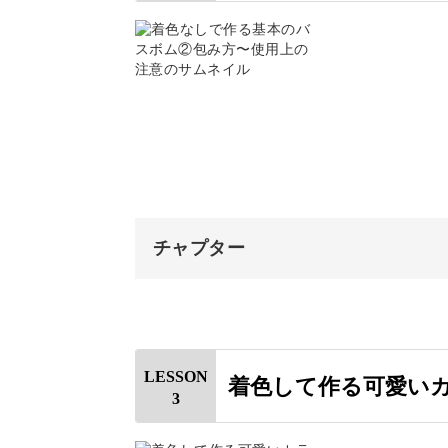
手作りなら材料がわかって
精油について
材料の説明と注意事項
市販でもいろいろなバスボムがありま
材料を揉み込む
ていますか？
型に入れる
表示を見ただけではあまり実感がわか
チャプター
オープニング
講座では、使う材料について成分や期
はじめに
LESSON
着色して作る可愛い
消臭や洗浄効果、血行促進にも役にた
3
包み方
使用上の注意