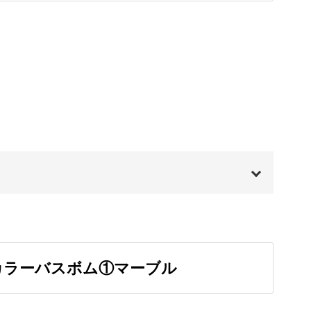
安心
04:08
07:06
すが、材料にはどんなものが使われているか知っ
09:07
14:30
ないものもありますね。
00:00
待できる効果をしっかりお話ししています。
00:20
カラーバスボム①マーブル
つ材料を使っていきますよ◎
00:35