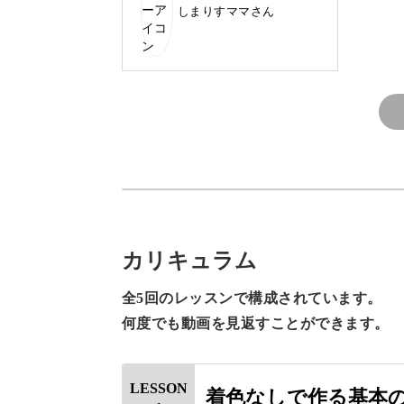
いつものバスタイムが癒しの時間にな
しまりすママさん
っそくお風呂に入れて楽しいバ
スタイムを過ごすことができま
した。
ありがとうございました！
オリジナルデザインを作る
講座では、基本の丸い形のバスボムの
材料を揉み込み、型に入れたらあとは
カリキュラム
全5回のレッスンで構成されています。
手軽に作れて、すぐにお風呂で堪能で
何度でも動画を見返すことができます。
LESSON
着色なしで作る基本