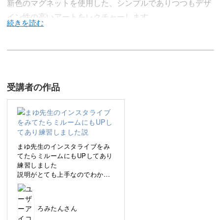
新色のマグネットを使用した、シンプルでありつつもデザ
イン性の高いアートをレクチャーします。
どのネイルサロンでもすっかり大活躍のアイテムになった
マグネットジェル。
受講者の作品
今回のアートは、そんなマグネットジェルとカラージェル
を使ってバイカラーに仕上げます。
まゆ先生のインスタライブをみ
てたらミルームにもUPしてあり
練習しました
説明がとても上手なのでわから
配色の決め方からセンターラインの整え方、全体のバッフ
やすく綺麗にできました
ィングのポイントまで、美しく仕上げるコツをひとつずつ
レクチャーしていきます。
ろみたんさん