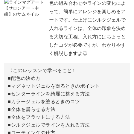
色の組み合わせやラインの変化によ
って、簡単にアレンジを楽しめるア
ートです。仕上げにシルクジェルで
また、秋冬ネイルの定番、べっ甲ネイルとの相性もバツグ
入れるラインは、全体の印象を決め
ン。
る大切な工程。入れ方にはちょっと
したコツが必要ですが、わかりやす
く解説しますよ◎
定番のべっ甲ネイルは、今年はマグネットと組み合わせて
〈このレッスンで学べること〉
スタイリッシュに仕上げてみるのも◎。
■配色の決め方
■マグネットジェルを塗るときのポイント
■センターラインを綺麗に整える方法
■カラージェルを塗るときのコツ
■全体を曇らせる方法
多彩なアレンジも可能な、オリジナリティあふれるアー
■全体をフラットにする方法
ト。
■シルクジェルでラインを入れる方法
■コーティングの仕方