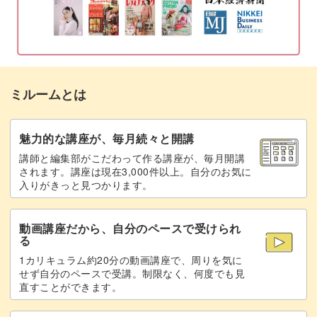
マグネットを当てる
13:38
反対側にカラージェルを塗布する
19:20
プレアートジェルでコーティングする
21:46
ミルームとは
バフをかけて全体を曇らせる
26:07
魅力的な講座が、毎月続々と開講
ステッカーを貼る
29:11
講師と編集部がこだわって作る講座が、毎月開講
されます。講座は現在3,000件以上。自分のお気に
プレアートジェルを塗布する
33:44
入りがきっと見つかります。
バフをかけてフラットにする
35:52
動画講座だから、自分のペースで受けられ
る
シルクジェルでラインを入れる
40:10
1カリキュラム約20分の動画講座で、周りを気に
せず自分のペースで受講。制限なく、何度でも見
ミラーパウダーをこする
45:58
直すことができます。
ノンワイプトップでコーティングする
48:13