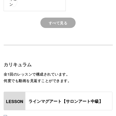
また、シルクジェルでタイトなラインを入れるときのコツ
すべて見る
も徹底解説！
こちらのテクニックだけでも様々なシンプルアートに応用
が出来ますので、必見です。
カリキュラム
全1回のレッスンで構成されています。
何度でも動画を見返すことができます。
レッスンではちょうど半分ずつに塗っていますが、それぞ
れの範囲はお好みにしても◎
ラインマグアート【サロンアート中級】
LESSON
ほんの少しの変化を加えるだけで、また違った印象に仕上
げることができますよ♪