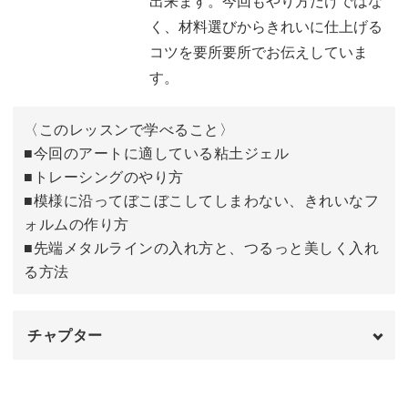
出来ます。今回もやり方だけではな
だと思います。
く、材料選びからきれいに仕上げる
コツを要所要所でお伝えしていま
前回同様、引き続き少ない材料だけで出来るのと、トレン
す。
ドのアイテムを使ってやっていきます。
〈このレッスンで学べること〉
■今回のアートに適している粘土ジェル
■トレーシングのやり方
粘土ジェルを使ったアートのレパートリーが尽きてきてい
■模様に沿ってぼこぼこしてしまわない、きれいなフ
る...なんてネイリストさんにもおすすめですよ。
ォルムの作り方
■先端メタルラインの入れ方と、つるっと美しく入れ
る方法
今回はベースカラーを肌なじみの良い色を使ってやってい
チャプター
ますが、アレンジは無限大。
オープニング
00:00
ベースカラーもトレースの色もお好きな色に変えられます