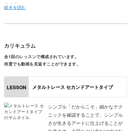
きます。
別講座「■Metal Trace」では、メタリックなトレースアー
トをレクチャーしました。
カリキュラム
全1回のレッスンで構成されています。
何度でも動画を見返すことができます。
意外にもシンプルバージョンのリクエストが多かったた
め、リクエストにお応えして、シンプルバージョンのやり
方も公開します！
メタルトレース セカンドアートタイプ
LESSON
シンプル「だからこそ」細かなテク
ニックを確認することで、シンプル
実は私のサロンでもこちらのアートのオーダーが多く、皆
さが生きるアートに仕上げることが
さんのサロンでも実際に使っていただけること間違いなし