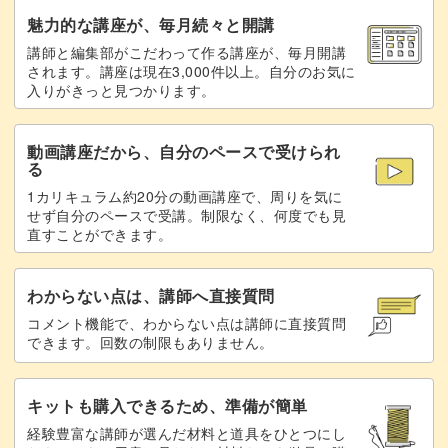
メタルラインを入れる
43:29
魅力的な講座が、毎月続々と開講
講師と編集部がこだわって作る講座が、毎月開講
トップジェルでコーティングする
48:21
されます。講座は現在3,000件以上。自分のお気に
入りがきっと見つかります。
完成♪
49:44
動画講座だから、自分のペースで受けられ
作品例
51:30
る
1カリキュラム約20分の動画講座で、周りを気に
せず自分のペースで受講。制限なく、何度でも見
直すことができます。
わからない点は、講師へ直接質問
コメント機能で、わからない点は講師に直接質問
できます。回数の制限もありません。
キットも購入できるため、準備が簡単
経験豊富な講師が選んだ材料と道具をひとつにし