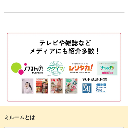
ので、ぜひ組み合わせるメインアートや季節の色、トレン
はじめに
00:20
ドの色に合わせてアレンジをしてみてくださいね。
使用材料
01:52
ベースジェルを塗布する
05:31
ベースカラーを塗布する
別レッスン「◼︎Knit Python」との相性もバツグンですの
07:02
で、合わせて習得して、この時期のサロンワークにぜひ取
粘土ジェルをのせる
11:48
り入れてみてくださいね。
型押しをする
16:26
粘土ジェルにインクを塗布する
23:22
表面を拭き取る
26:48
ビルダージェルを塗布する
28:27
ミルームとは
全体を削ってバフをかける
31:15