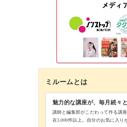
ハーブを細かく刻む
副菜となる春巻きも、2種類あること
材料を炒める
春巻の皮で具を巻く
日々の献立のバリエーションとしても
春巻を揚げる
盛りつける
手軽につまめるポピアトー
ポピアトートクン
ミルームとは
使用材料・道具
ポピアトートはミニサイズの揚げ春巻
エビの下処理をする
魅力的な講座が、毎月続々
具には豚ひき肉や春雨といった中華の
エビに下味をつける
講師と編集部がこだわって作る講
在3,000件以上。自分のお気に入
春巻の皮で具を巻く