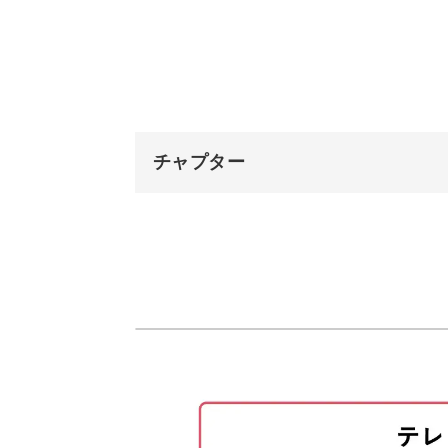
どちらも伝統的なタイの調味料と独自
を再現することができますよ。
チャプター
2種類の春巻きでバリエーシ
オープニング
ポピアトートとポピアトートクン、ど
はじめに
ります。
今回作る春巻について
タイの春巻きは中華料理の春巻きとひ
ポピアトート
すね。
使用材料・道具