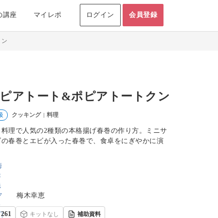
の講座
マイレポ
ログイン
会員登録
クン
ピアトート&ポピアトートクン
クッキング
料理
級
|
イ料理で人気の2種類の本格揚げ春巻の作り方。ミニサ
ズの春巻とエビが入った春巻で、食卓をにぎやかに演
。
梅木幸恵
261
キットなし
補助資料