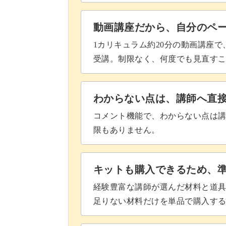
春巻を揚げる
動画講座だから、自分のペ
手作りのスイートチリソースにもよく
1カリキュラム約20分の動画講座
盛りつける
す。
受講。制限なく、何度でも見直す
それでいて味付けにはナンプラー等の
わからない点は、講師へ直
で、本格的な味も楽しめますよ♪
コメント機能で、わからない点は
限もありません。
エビの調理法がわかるポピ
キットも購入できるため、
経験豊富な講師が選んだ材料と道
ポピアトートクンはエビを使った揚げ
足りない材料だけを単品で購入す