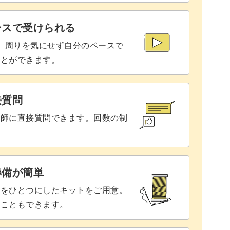
20:58
ースで受けられる
合い、ぱくっと食べるのにちょうどよいレシピで
で、周りを気にせず自分のペースで
24:25
ことができます。
タイ料理特有の調味料やスパイスを使っているの
接質問
講師に直接質問できます。回数の制
アトートクン
準備が簡単
具をひとつにしたキットをご用意。
春巻きです。
ることもできます。