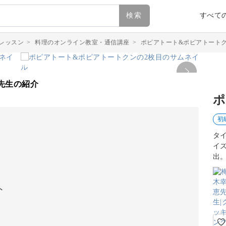
検索
すべて
レッスン
>
料理のオンライン教室・通信講座
>
ポピアトート&ポピアトート
先生の紹介
ポ
初
タ
イ
出
ト