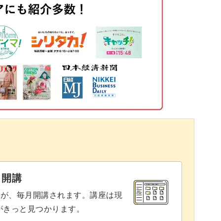
04:25
で食卓がぐんと豪華になりますよ。
05:55
09:19
重宝するレシピです。
11:32
13:49
ト
14:23
14:30
きです。
15:28
と開講
春巻きでもおなじみの食材を使用。
17:22
座が、毎月開講されます。講座は現
りがきっと見つかります。
19:34