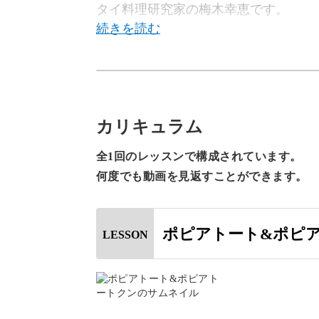
タイ料理研究家の梅木幸恵です。
現在はタイのバンコクを拠点に、タイ
ます。
カリキュラム
全1回のレッスンで構成されています。
この講座では、タイ料理で副菜になる
何度でも動画を見返すことができます。
ポピアトート&ポピ
LESSON
ミニサイズの春巻き「ポピアトート」
ン」の作り方を学ぶことができます。