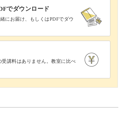
かもしれませんが、下処理や下味のつけ方をじっ
DFでダウンロード
ご安心ください。
緒にお届け、もしくはPDFでダウ
揚げれば出来上がり！
との受講料はありません。教室に比べ
けすることまちがいなしです◎
日の食事をもっと楽しく、もっと特別なものにし