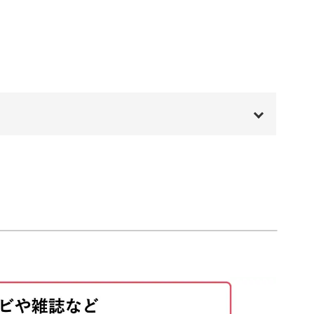
の技法で仕上げるため、家庭でも本格的な味わい
ョンアップ
00:00
ちらも揚げ春巻きですがそれぞれ異なる特徴があ
00:20
01:36
と味違いますので、動画で詳しく説明していきま
02:10
02:17