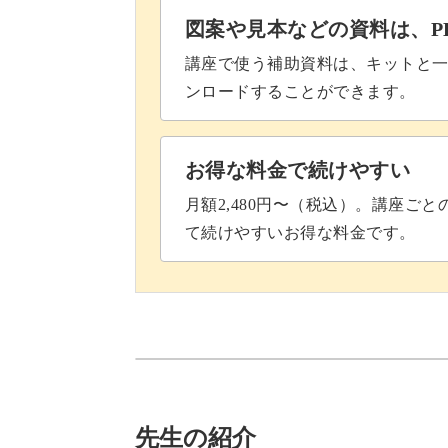
エビを扱うのは難しそう・・・と思う
図案や見本などの資料は、P
くりと講座の中で解説していますので
講座で使う補助資料は、キットと一
ンロードすることができます。
お得な料金で続けやすい
パクチーの葉と一緒に巻いてカリッと
月額2,480円〜（税込）。講座ご
て続けやすいお得な料金です。
見た目にも華やかな春巻きは、万人受
タイの風を感じる特別な春巻きで、毎
ましょう♪
先生の紹介