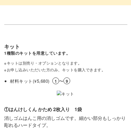
いろいろ作ったら、たくさんのメモに押して楽しみましょ
う！
キット
今回のレッスンは他のデザインと合わせてもかわいい、
1種類のキットを用意しています。
「吹き出し」と「メモ枠」を選んでみました。
※キットは別売り・オプションとなります。
※お申し込みいただいた方のみ、キットを購入できます。
サイズを変えたり、オリジナルのデザインをたくさん作っ
て、いろいろな組み合わせを楽しみましょう！
材料キット(
5,680)
〜
¥
1
9
①はんけしくん かため 2枚入り 1袋
消しゴムはんこ用の消しゴムです。細かい部分もしっかり
彫れるハードタイプ。