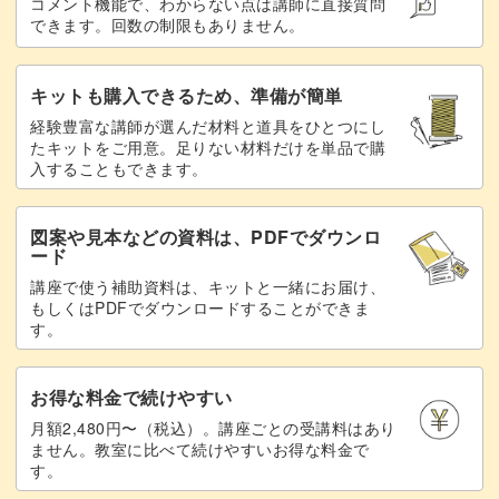
コメント機能で、わからない点は講師に直接質問
できます。回数の制限もありません。
キットも購入できるため、準備が簡単
作ったはんこを組み合わせよう！
経験豊富な講師が選んだ材料と道具をひとつにし
たキットをご用意。足りない材料だけを単品で購
入することもできます。
消しゴムはんこ基礎編で作った「りんごちゃん」と「えん
ぴつくん」はお持ちですか♪
図案や見本などの資料は、PDFでダウンロ
ード
今回作った「吹き出し」や「メモ枠」と組み合わせると、
講座で使う補助資料は、キットと一緒にお届け、
とってもかわいいんですよ！
もしくはPDFでダウンロードすることができま
す。
お得な料金で続けやすい
オリジナルの図案から、たくさんの吹き出しやメモ枠を作
月額2,480円〜（税込）。講座ごとの受講料はあり
ません。教室に比べて続けやすいお得な料金で
ってみてくださいね♪
す。