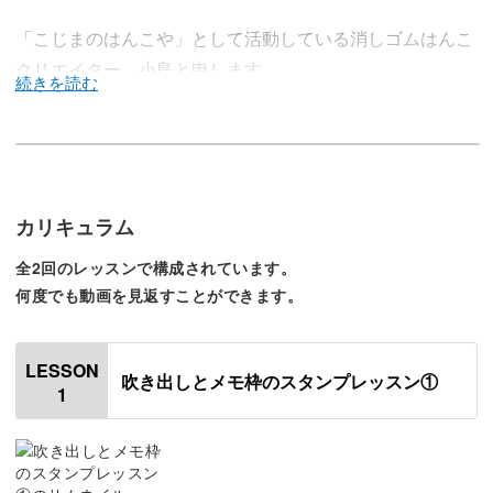
「こじまのはんこや」として活動している消しゴムはんこ
クリエイター、小島と申します。
私は、“ぬくもり感のある柔らかな雰囲気”を大切にしなが
ら、消しゴムはんこを制作しています。
私の消しゴムはんこは、手作りの温かみと独自のデザイン
カリキュラム
が融合した個性的な可愛い作品ばかりで、展示会やワーク
全2回のレッスンで構成されています。
ショップで多くの方々に喜んでいただいています♪
何度でも動画を見返すことができます。
LESSON
吹き出しとメモ枠のスタンプレッスン①
1
この講座は、吹き出しのはんこを作る講座で、細い線を掘
ったり大きいはんこを作ったりと、基礎的なことが学べま
す。