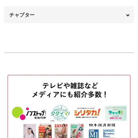
吹き出しのはんこを彫る
ることですが、ただ文字を書くだけではどうも味気ないで
08:14
すよね。
チャプター
そんなときは、メモを可愛くするために消しゴムではんこ
オープニング
00:00
を作ってしまいましょう！
はじめに
00:20
消しゴムに線の図案を転写する
00:47
線のはんこを彫る
吹き出しやメモ枠を表現するだけで、単なるメモが途端に
01:35
可愛くなりること間違いなし！
試し押しをして微調整する
05:27
それにスタンプだから、ひとつ作ってしまえばあとは押す
持ち手の木を準備する
11:37
だけでOKなのも魅力的♪
持ち手をつける
13:36
彫る角度は斜め45度でVの字！
完成♪
16:28