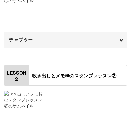
今回は実用的な「吹き出し」と「メモ枠」を作ります。
チャプター
10種類の図案を用意しているので、レッスンが終わったら
お好きなデザインを選んで自由に練習できるのも嬉しいポ
オープニング
00:00
イント♪
はじめに
00:20
LESSON
練習が楽しくなりますね♪
吹き出しとメモ枠のスタンプレッスン②
2
使用材料・道具
01:06
トレーシングペーパーに図案を写す
03:58
消しゴムに吹き出しの図案を転写する
06:12
消しゴムはんんこでメモが可愛く変身
消しゴムをはんこのサイズにカットする
07:34
「ふせんにメモを残す」というのは、どなたでも経験のあ