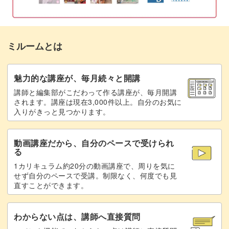
今回の吹き出しとメモ枠をキレイに彫る角度は、斜め45度
でVの字！
ミルームとは
カッターの使い方に慣れていないと、どのくらいの角度
で、どのくらいの深さを彫っていいのか分からないですよ
魅力的な講座が、毎月続々と開講
ね。
講師と編集部がこだわって作る講座が、毎月開講
されます。講座は現在3,000件以上。自分のお気に
消しゴムはんこづくりの初心者さんでもキレイに彫れるよ
入りがきっと見つかります。
うに、角度や深さを丁寧にレクチャーします♪
動画講座だから、自分のペースで受けられ
る
1カリキュラム約20分の動画講座で、周りを気に
せず自分のペースで受講。制限なく、何度でも見
吹き出しの丸い部分は、基礎編でレッスンした「りんごち
直すことができます。
ゃん」を思い出してみて。
わからない点は、講師へ直接質問
くるくる回しながら彫るのがコツですよ♪