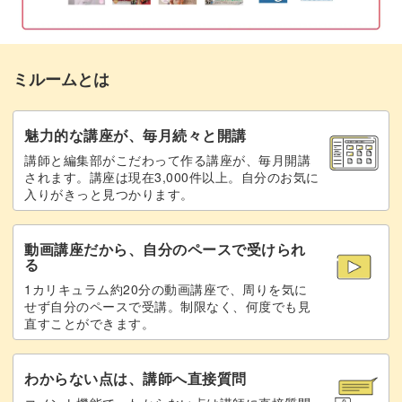
作品を豪華に見せてくれるので、手作りとは思えない贈り
ものになりますよ♪
ミルームとは
魅力的な講座が、毎月続々と開講
講師と編集部がこだわって作る講座が、毎月開講
温もりあふれる作品は、受け取る側に特別感と喜びをもた
されます。講座は現在3,000件以上。自分のお気に
入りがきっと見つかります。
らしてくれます。
誕生日や記念日などの特別な日に喜ばれること間違いなし
動画講座だから、自分のペースで受けられ
る
です！
1カリキュラム約20分の動画講座で、周りを気に
せず自分のペースで受講。制限なく、何度でも見
直すことができます。
フレームの仕立て方を学んで、大事な作品を素敵に飾って
わからない点は、講師へ直接質問
みませんか？