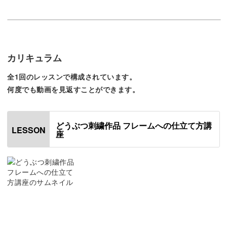
すが、なんとか仕上げる事が出
来ました。
額縁はいろいろなものがありますので、それを選ぶのもま
また違う動物さんも刺してみた
た楽しみのひとつになります。
いので新しく講座を開いて頂け
ると嬉しいです。
カリキュラム
あと、個人的になんですが、キ
大切な作品をより一層美しいものに仕上げていきましょ
ットを購入したときに出来上が
全1回のレッスンで構成されています。
りのお写真が入ってると良かっ
う！
たのになぁ…と思いました。毛
何度でも動画を見返すことができます。
の流れを見たい時にパッと見る
ことが出来るので…
この度は楽しい講座をありがと
どうぶつ刺繍作品 フレームへの仕立て方講
うございましたm(_ _)m
LESSON
座
作品の保護と長期保存ができる
せっかく心をこめて作った刺繍作品ですので、きれいな状
態で保存しておきたいですよね。
刺繍作品をフレームに仕立てておけば、汚れや傷を防ぐこ
とができますよ◎