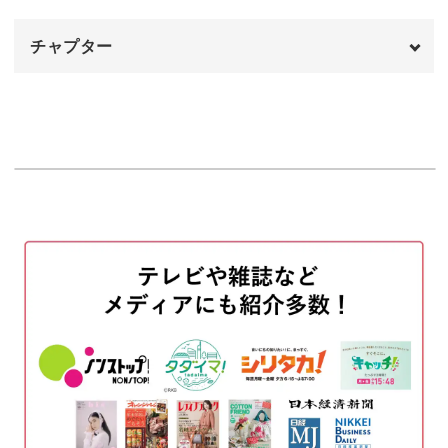
チャプター
オープニング
00:00
特に布地をフレームに固定することで、作品が長期間美し
く保たれます。
はじめに
00:20
フレーム内のガラスが品質の劣化を防ぎ、刺繍したときの
使用材料・道具
01:24
風合いのまま作品の鑑賞を楽しむことができるのも魅力で
生地にアイロンをかける
01:24
す。
生地をカットする
01:57
生地を縫い合わせる
03:53
手作りとは思えないようなプレゼント
フレームに入れる
06:24
完成♪
06:51
フレームに仕立てた刺繍作品は、プレゼントとして贈るの
にもぴったり！