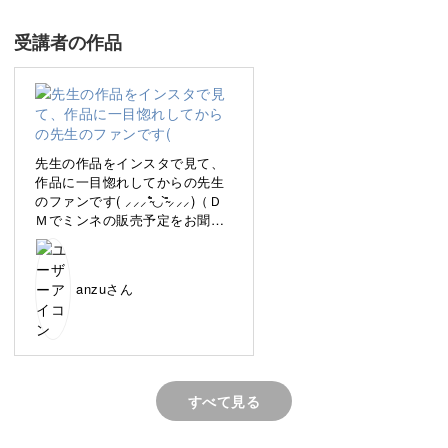
をご紹介します。
受講者の作品
完成した刺繍をどうすれば良いか悩んでいる方や、フレー
ムへ仕立てる方法を学びたい方はぜひご参加ください。
先生の作品をインスタで見て、
作品に一目惚れしてからの先生
のファンです( ⸝⸝⸝⁼̴́◡︎⁼̴̀⸝⸝⸝)（Ｄ
作品の美しさが一層引き立つ
Ｍでミンネの販売予定をお聞き
したものです…)今までクロスス
テッチはした事があるものの、
完成した刺繍作品をフレームに仕立てることで、芸術性や
刺繍は自己流で2度ほど刺した程
anzuさん
美しさが一層引き立ちます。
度の初心者です。
とにかく、受講が楽しかったで
す。
作品のサイズに合ったフレームを選んで装飾すれば、その
毛の流れが難しくて何度も動画
をみたりしながら刺しました。
ままの状態よりも見栄えがグッとよくなりますよ。
後になって、もっとお尻を丸く
すべて見る
したら良かった…とか同じ所に
刺して厚みがある所があったり
とか、反省点はいくつもありま