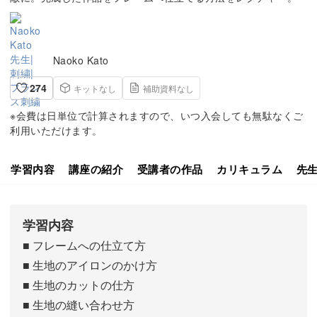
Naoko Kato
274
キットなし
補助資料なし
※会費は日単位で計算されますので、いつ入会しても無駄なくご
利用いただけます。
学習内容
講座の紹介
受講者の作品
カリキュラム
先
学習内容
■ フレームへの仕立て方
■ 生地のアイロンのかけ方
■ 生地のカットの仕方
■ 生地の縫い合わせ方