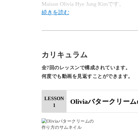
Maison Olivia Hye Jung Kimです。
私はフラワーケーキの美しさに囚われ
スンを始めるようになりました。
カリキュラム
全7回のレッスンで構成されています。
今回の講座ではバタークリームの作り
何度でも動画を見返すことができます。
る、6種の素敵なお花の絞り方をご紹
LESSON
Oliviaバタークリー
美しいお花は、どれもバタ
1
どれも本物と見間違えてしまうほどリ
の？」と疑問を抱かれる方も多いはず