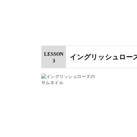
シロップが沸騰したらボウルに注
クリームがまとまってきたらバニ
バターをカットする際の厚さ、シロッ
ある程度硬くなったら完成
などを動画でお伝えします。
LESSON
イングリッシュロー
仕上がりの硬さの目安と併せて、ご確
3
クリームが作れたら、お花
このレッスンでは