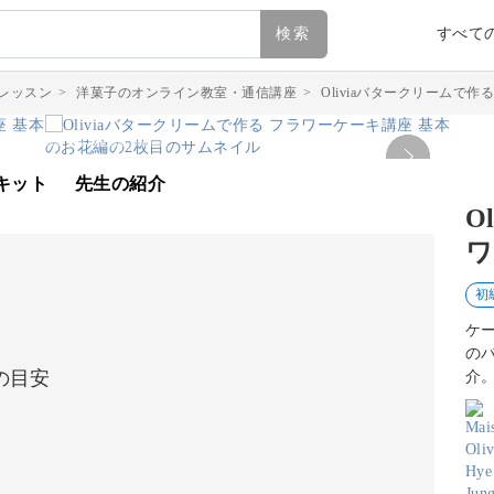
検索
すべて
レッスン
>
洋菓子のオンライン教室・通信講座
>
Oliviaバタークリームで
キット
先生の紹介
O
ワ
初
ケ
の
の目安
介