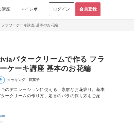
の講座
マイレポ
ログイン
会員登録
作る フラワーケーキ講座 基本のお花編
liviaバタークリームで作る フラ
ーケーキ講座 基本のお花編
クッキング
洋菓子
級
|
ーキのデコレーションに使える、素敵なお花絞り。基本
バタークリームの作り方、定番のバラの作り方をご紹
。