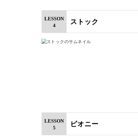
オリビアローズ
イングリッシュローズ
LESSON
ストック
ストック
4
ピオニー
ヘレボルス
フリージア
のお花を練習します。
それぞれ絞り口の動かし方など、美し
LESSON
ピオニー
5
動画で手元を確認しながら、ご自身の