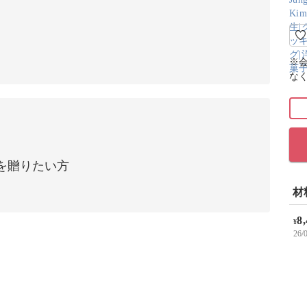
※
な
を贈りたい方
材
8
¥
26