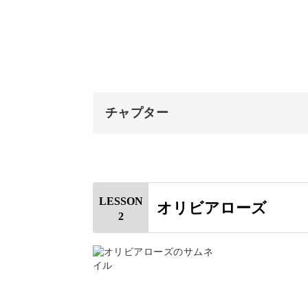
実は、卵白とバターで作るクリームか
チャプター
レッスンでは最初に、お花絞りに最適
♪
オープニング
使用材料
LESSON
オリビアローズ
2
バターをカットする
まずは基本となるバターク
お鍋にお水と砂糖を入れて沸騰さ
卵白を溶く
バタークリームは、たっぷりのバター