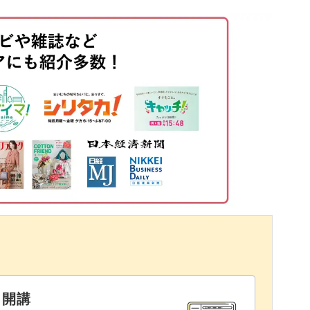
全体に塗布する
03:21
囲気に
06:50
れいに仕上げる方法をお伝えします。
09:59
絵の具とモデリング剤の混ぜ合わせる目安も分か
だけで、よりアンティーク感が増す方法もお伝え
いね。
と開講