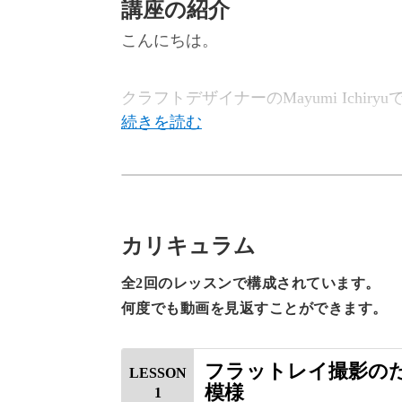
講座の紹介
こんにちは。
クラフトデザイナーのMayumi Ichiryu
今回は、板目風ひび割れ模様とざらざ
す。
カリキュラム
全2回のレッスンで構成されています。
ヒビ割れ剤やモデリング剤を使った特
何度でも動画を見返すことができます。
を手作りしましょう♪
フラットレイ撮影の
LESSON
制作の手順を丁寧にレクチ
模様
1