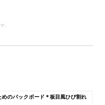
です。
ら模様の2つのバックボードを作る方法を学びま
殊な塗装技法をマスターし、素敵な撮影用の背景
ためのバックボード＊板目風ひび割れ
ャー