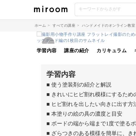
ホーム
>
すべての講座
>
ハンドメイドのオンライン教室
学習内容
講座の紹介
カリキュラム
学習内容
■ 使う塗装剤の紹介と解説
■ きれいにヒビ割れ模様にするため
■ ヒビ割れを出したい向きに出す方
■ 本塗りの絵の具の濃度と目安
■ ボードの端から端まで1度で塗る
■ ざらつきのある模様を簡単に、き