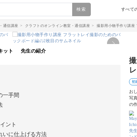
検索
すべて
・通信講座
>
クラフトのオンライン教室・通信講座
>
撮影用小物手作り講座
キット
先生の紹介
撮
レ
初
お
の一手間
写
法
の
ポイント
れいに仕上げる方法