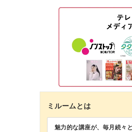
ホワイトとスノーテクスを混ぜ、
これ1枚でアンティークな雰
薄くグレーを塗る
ざらついた模様のボードを簡単に、き
まとめ
モデリング剤を節約して使う方法や、
りやすくレクチャーしてますよ。
ざらざら模様のボードに一手間加える
ミルームとは
していますので参考にしてみてくださ
魅力的な講座が、毎月続々