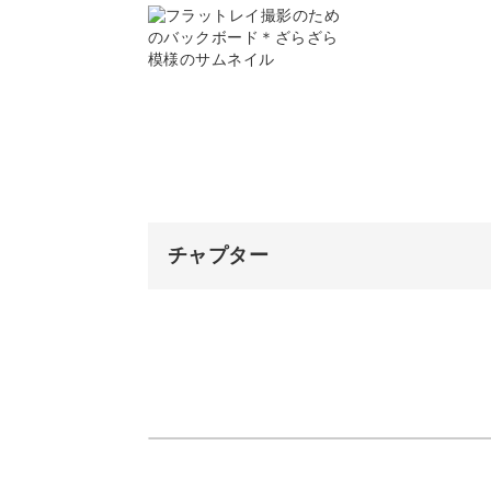
コーティング剤を塗る
趣きある雰囲気のヒビ割れ
ひび割れ剤を塗る
きれいなヒビ割れ模様にするための一
ホワイトを塗る
のテクニックを紹介しています。
ヒビが入るのを待つ
チャプター
ヒビ割れの度合いは、大きなヒビ割れ
オープニング
すのでお好みの風合いで作る事ができ
使用材料・道具
ベースを塗る
下塗りのカラーを茶色に変えても雰囲
向きを変えてベースを二度塗りす