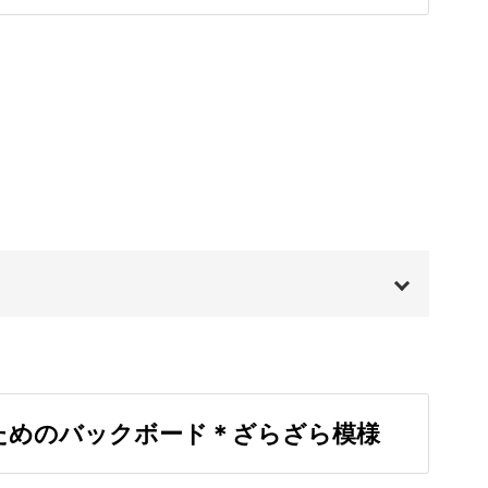
背景はとても大切な部分になります。
に見せる事ができますね。
りの流れを丁寧にレクチャーしています。
00:00
00:24
途の解説や、絵の具をムラなく塗る方法、重ね塗
ためのバックボード＊ざらざら模様
ますよ。
01:04