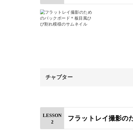
インスタグラムなどの撮影において、
背景ひとつで撮影するものをオシャレ
講座ではバックボードの作り方の一通
チャプター
オープニング
使用材料・道具
各絵の具やヒビ割れ剤などの紹介と用
LESSON
フラットレイ撮影の
りをするときのコツなども紹介してい
2
ベースを塗る