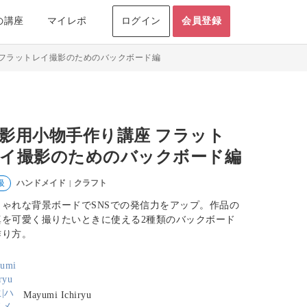
の講座
マイレポ
ログイン
会員登録
 フラットレイ撮影のためのバックボード編
影用小物手作り講座 フラット
イ撮影のためのバックボード編
ハンドメイド
クラフト
級
|
しゃれな背景ボードでSNSでの発信力をアップ。作品の
真を可愛く撮りたいときに使える2種類のバックボード
作り方。
Mayumi Ichiryu