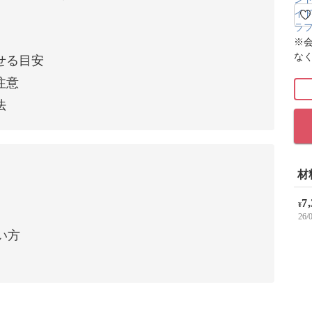
※
な
せる目安
注意
法
材
7
¥
26
い方