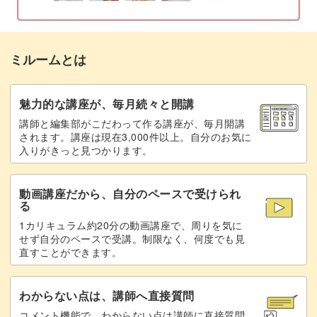
つま先を編む
20:36
つま先をとじる
27:47
ミルームとは
かかとをとじる
31:01
完成♪
35:21
魅力的な講座が、毎月続々と開講
講師と編集部がこだわって作る講座が、毎月開講
されます。講座は現在3,000件以上。自分のお気に
入りがきっと見つかります。
動画講座だから、自分のペースで受けられ
る
1カリキュラム約20分の動画講座で、周りを気に
せず自分のペースで受講。制限なく、何度でも見
直すことができます。
わからない点は、講師へ直接質問
コメント機能で、わからない点は講師に直接質問