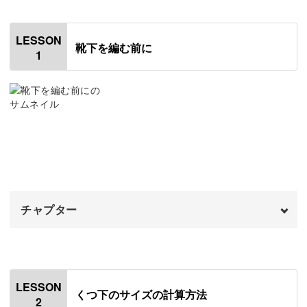
サイズ調整表を用意していますので、これを使ってぴった
りのサイズを計算する方法を学びましょう。
LESSON
靴下を編む前に
1
誰かにプレゼントしたいときにも役立つ知識です！
つまづきやすいポイントQ&A
いざ編んでみると思ったように編めない等のお悩みにお答
えします。
チャプター
オープニング
00:00
はじめに
00:20
編み地がガタガタになる、写真のように綺麗に仕上がらな
LESSON
くつ下のサイズの計算方法
2
い...、これまでに聞かれた質問の中から代表的なものを選
靴下の各部分の名称
00:54