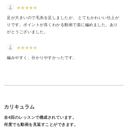
足が大きいので毛糸を足しましたが、 とてもかわいい仕上が
りです。ポイントが良くわかる動画で楽に編めました。あり
また、この講座で使う糸や道具は、私の経験を交えて使い
がとうございました。
やすいものをご紹介します。
初心者の方から編み物に慣れた方まで楽しく技法を学んで
編みやすく、分かりやすかったです。
いけると嬉しいです。
ぴったりなサイズを計算する方法
カリキュラム
くつ下は履く人のサイズにぴったりで編めるようになりた
いですね。
全4回のレッスンで構成されています。
何度でも動画を見返すことができます。