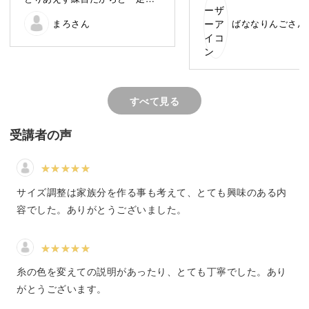
むと、楽しくてもう一足気づい
まろさん
ばななりんごさん
たら編み終わっていました😂
棒編みを始めるために必要な基本を覚えておきましょう。
別の講座の靴下も編んでみよう
と思います✨
ゲージ、糸、編み図の読み方、ガーター編みとメリヤス編
みの違い、作り目の編み方等々、知っておきたいことがた
すべて見る
くさんあります。
受講者の声
手元をお見せしながらわかりやすくレクチャーします。
サイズ調整は家族分を作る事も考えて、とても興味のある内
容でした。ありがとうございました。
くつ下を編む前に知っておきたいこと
履き口を「カフ」、カフから踵までを「レッグ」と呼ぶ
糸の色を変えての説明があったり、とても丁寧でした。あり
等、くつ下の各部分の名称や、編み方などをご説明しま
がとうございます。
す。