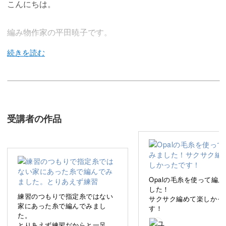
こんにちは。
編み物作家の平田暁子です。
この講座では、基本的な編み方を用いて温かく心地良いル
ームソックスの制作に挑戦します。
受講者の作品
編み図の読み方や基本的な針運びのテクニックをしっかり
とマスターして、いろいろな作品に挑戦できるようになり
ましょう！
Opalの毛糸を使って編
棒編みの基本を全て解説！
した！
練習のつもりで指定糸ではない
サクサク編めて楽しかっ
家にあった糸で編んでみまし
す！
た。
とりあえず練習だからと一足編