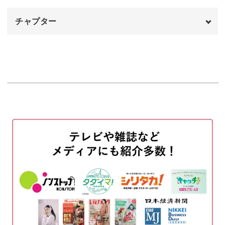
裏目がゆるくなる
04:11
チャプター
おわりに
05:15
オープニング
00:00
はじめに
00:20
使用材料・道具
01:32
ゲージを編む
01:50
作り目を40目編む
03:22
2〜4段目を表目で編む
05:14
かかとのマチを作る
07:11
輪に編む
16:27