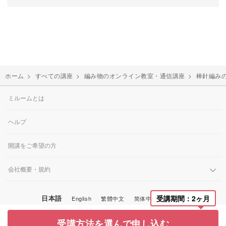
ホーム
>
すべての講座
>
編み物のオンライン教室・通信講座
>
棒針編み
ミルームとは
ヘルプ
開講をご希望の方
会社概要・規約
日本語
受講期間：2ヶ月
English
繁體中文
简体中文
한국어
© Miroom, Inc.
受講方法を選んで申し込む