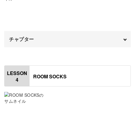
02:19
よ！
おわりに
03:48
チャプター
お好きな色でたくさん作ってみてくださいね。
オープニング
00:00
贅沢な履き心地のくつ下作りを始めませんか。
はじめに
00:20
LESSON
ROOM SOCKS
4
編地の横がガタガタになる
00:54
左手側がゆるくなる
01:33
写真のようにきれいに仕上がらない
02:46
サイズ通りに仕上がらない
03:38