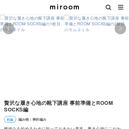
贅沢な履き心地の靴下講座 事前準備とROOM
SOCKS編
編み物
棒針編み
初級
|
棒編みを始めるために知っておきたい基本。履き心地にこだわ