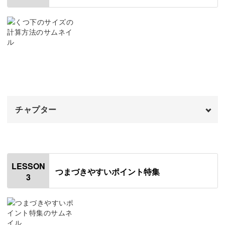
び、具体的な解決方法を知ることができますよ。
編み方と使う技法の紹介
01:51
早速ルームソックスを編んでみよう
講座で使う糸の紹介
03:13
講座で使う針の紹介
03:59
海外ではルームシューズとして使われる定番のデザインの
ルームソックスを編んでいきましょう。
おわりに
05:09
チャプター
オープニング
00:00
今回は踵の方からつま先にかけてを編む方法をレクチャー
します。
はじめに
00:20
LESSON
つまづきやすいポイント特集
3
サイズ調整について
00:49
つま先の減らし目、踵のはぎ合わせ作業も難しくありませ
ん。
足のサイズを測る
01:22
難しい編み目はなく、簡単に可愛いくつ下を編めるんです
サイズ調整の計算方法