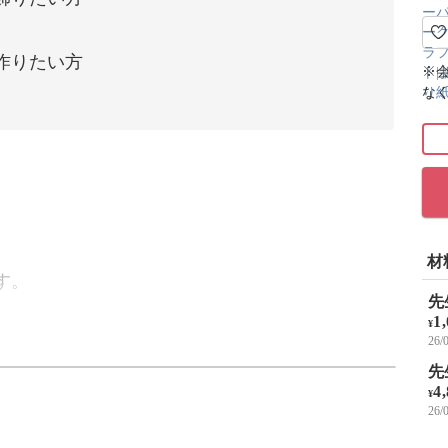
作りたい方
※
な
材
す。
先
1
¥
26
る寒椿の作り方をお伝えします。
先
4
¥
26