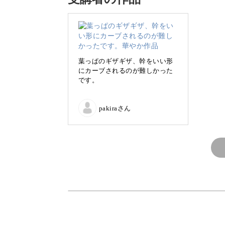
椿は私の作品のなかでも人気が高いモ
花びらはとってもシンプルですが、お
葉っぱのギザギザ、幹をいい形
にカーブされるのが難しかった
講座を終えるころには、さらに技術が
です。
華やか作品が完成し、嬉しいで
pakiraさん
す！
リアルな葉っぱの作り方を
この講座では、葉のギザギザとした輪
これまでに制作した作品よりもレベル