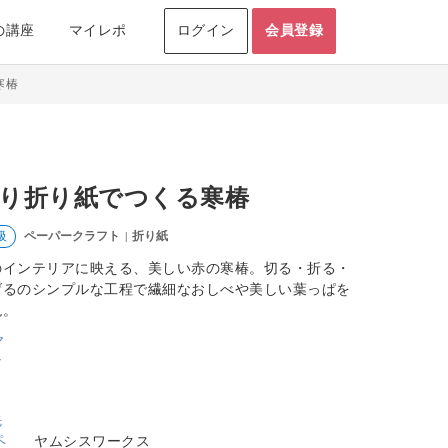
の講座
マイレポ
ログイン
会員登録
寒椿
り折り紙でつくる寒椿
ペーパークラフト
折り紙
級
|
のインテリアに映える、美しい赤の寒椿。切る・折る・
げるのシンプルな工程で繊細なおしべや美しい葉っぱを
現。
ヤムシスワークス