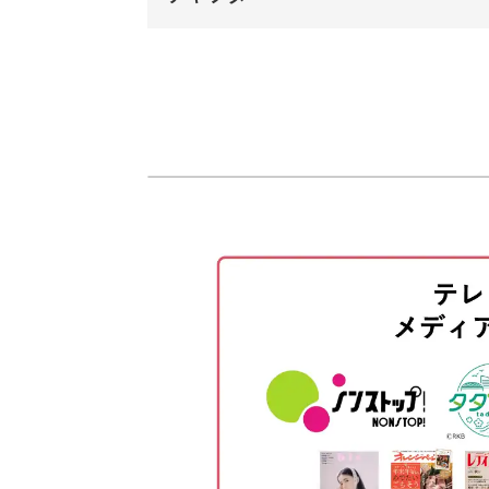
今回はさらに繊細さを表現するため、
オープニング
はじめに
講座では、失敗したときの修正方法も
使用材料・道具
花の図案を切る
細かい作業に自信がない方も安心して
花に立体感をつける
焦らずご自身のペースで作業していき
がくを作る
花びらの切込みに糊づけをする
おしべの図案を切り花粉を描く
優雅な椿も、切り折り紙なら可愛らし
おしべを等間隔に切る