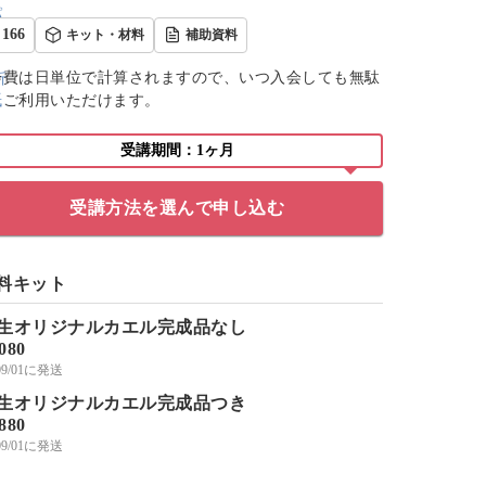
166
キット・材料
補助資料
会費は日単位で計算されますので、いつ入会しても無駄
くご利用いただけます。
受講期間：1ヶ月
受講方法を選んで申し込む
料キット
生オリジナルカエル完成品なし
,080
/09/01に発送
生オリジナルカエル完成品つき
,880
/09/01に発送