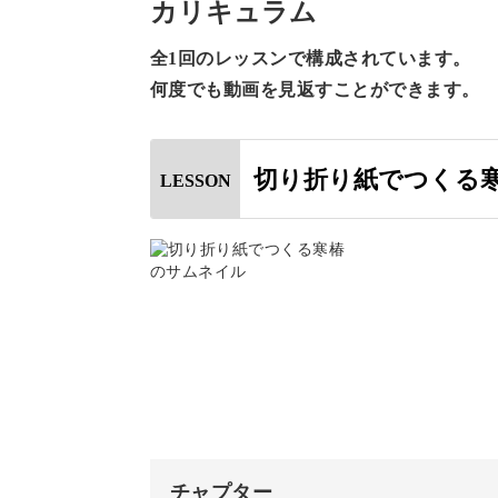
カリキュラム
全1回のレッスンで構成されています。
何度でも動画を見返すことができます。
やや難易度はあがりますが、ゆっくり
す。
切り折り紙でつくる
LESSON
葉脈の付け方もお伝えするので、一緒
繊細なおしべを再現
前回のヒメスイレンの講座では、シン
チャプター