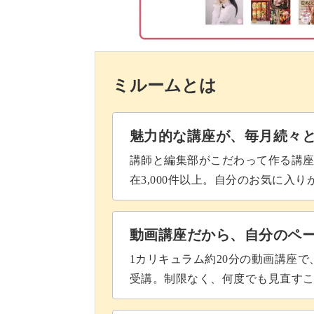
完成した作品は、自宅を華やかに彩っ
パーツをつなげてワイヤーに巻く
椿の花を組み立てる
ミルームとは
葉っぱを切る
冬のインテリアにぴったり
葉っぱに葉脈をつける
魅力的な講座が、毎月続々
11月頃から咲き始める椿の花は、冬
葉っぱにワイヤーをつける
講師と編集部がこだわって作る講
在3,000件以上。自分のお気に入
枝を作る
リビングの一角や玄関先など、自宅の
パーツを組み立てる
動画講座だから、自分のペ
1カリキュラム約20分の動画講座
台座に設置する
受講。制限なく、何度でも見直す
切り折り紙は優しい印象で、あらゆる
完成♪