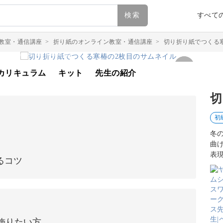
検索
すべて
教室・通信講座
>
折り紙のオンライン教室・通信講座
>
切り折り紙でつくる
カリキュラム
キット
先生の紹介
切
初
冬
曲
表
るコツ
飾りたい方