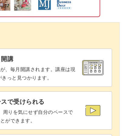
てくれるでしょう。
27:58
32:46
36:26
42:24
と開講
のインテリアに適しています。
46:27
座が、毎月開講されます。講座は現
りがきっと見つかります。
50:58
ちょっとしたスペースに飾ってみませんか？
54:25
ースで受けられる
で、周りを気にせず自分のペースで
62:25
ことができます。
テイストにマッチします。
63:33