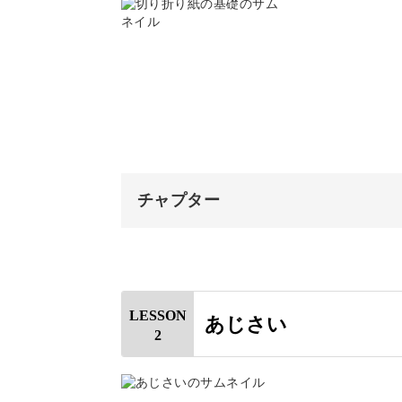
自分の手で彩り豊かな花を
本講座では、初夏を彩るあじさいの花
チャプター
1枚ずつの作り方はシンプルですが、
がりますよ。
オープニング
はじめに
同じ形を複数回切り抜くことで、ハサ
LESSON
あじさい
2
切り折り紙とは
はさみの使い方