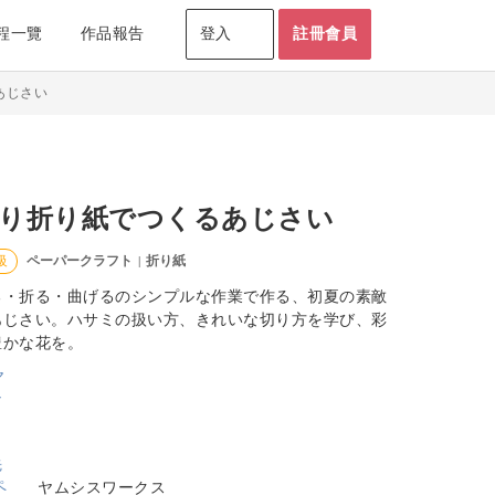
程一覽
作品報告
登入
註冊會員
あじさい
り折り紙でつくるあじさい
ペーパークラフト
折り紙
級
|
る・折る・曲げるのシンプルな作業で作る、初夏の素敵
あじさい。ハサミの扱い方、きれいな切り方を学び、彩
豊かな花を。
ヤムシスワークス