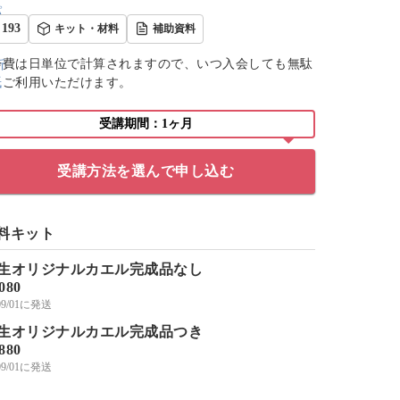
193
キット・材料
補助資料
会費は日単位で計算されますので、いつ入会しても無駄
くご利用いただけます。
受講期間：1ヶ月
受講方法を選んで申し込む
料キット
生オリジナルカエル完成品なし
,080
/09/01に発送
生オリジナルカエル完成品つき
,880
/09/01に発送