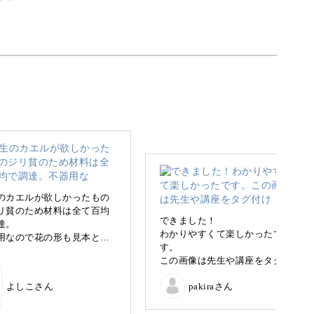
り抜いた紙を折ったり曲げたりして立体にするハ
んて、ちょっとワクワクしませんか？
のカエルが欲しかったもの
リ貧のため材料は全て百均
できました！
達。
わかりやすくて楽しかったで
用なので花の形も見本とは
るので、初心者の皆さんも一緒に切り折り紙を楽
す。
ぶん違って丸すぎ。。。
この画像は先生や講座をタグ付
けしてSNSなどに載せてもいい
の代わりに紙粘土で葉っぱ
よしこさん
pakiraさん
のでしょうか？
ついでにどうしても一緒に
たくて不格好ながらこれま
方から丁寧に解説