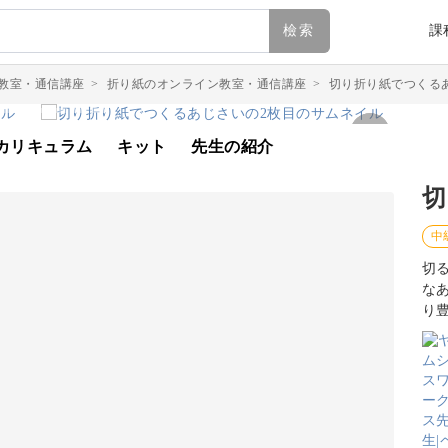
檢索
課
教室・通信講座
>
折り紙のオンライン教室・通信講座
>
切り折り紙でつくる
カリキュラム
キット
先生の紹介
切
中
切
な
り