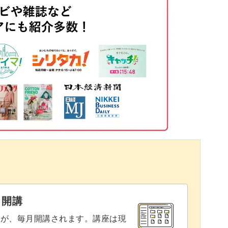
11:25
で、ぜひ自作のお花と一緒に飾ってみてください
15:48
21:48
、今後のお手本にもしていただけると嬉しいで
24:22
27:52
32:30
いうこともあり、お子様や高齢者の方にも喜ばれ
40:11
44:52
と開講
切り折り紙の世界を楽しんでいただきたいです！
46:20
座が、毎月開講されます。講座は現