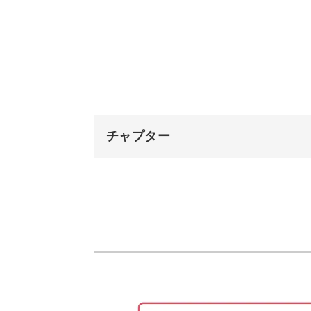
花を切り終わる頃には、紙を回して切
紙を折るテクニック
使用道具
一つずつ丁寧に作業してくださいね。
モンステラの葉っぱを作る
図案の写し方
チャプター
キットは先生自作のカエル
カエルについて
オープニング
おわりに
切り折り紙は、生き物が加わると見た
はじめに
とはいえ、初心者には少し難しい技術
使用材料・道具
をお付けします。
葉っぱを切る
葉っぱにギザギザを入れる