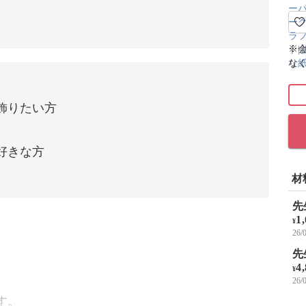
※
な
飾りたい方
好きな方
材
先
1
¥
26
先
4
¥
26
す。