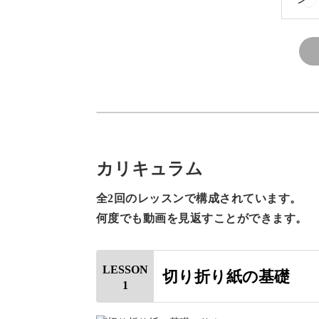
た紙
た。
無理
これ
講座では、知っているようで意外と知
まだ
す！
あり
先生
「細かい作業にあまり自信がない」と
のに( ´•
カリキュラム
もちろん、ハサミの扱い方だけでなく
全2回のレッスンで構成されています。
何度でも動画を見返すことができます。
LESSON
切り折り紙の基礎
美しい作品作りの基礎を学べるので、
1
から受講してください！