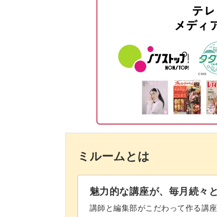
葉っぱに立体感をつける
ひとつひとつ手作りしてお届けするの
ね。
花びらを切る
花びらの花脈をつける
上達すれば自分でも手作りできるため
す。
花びらに穴を開けて立体的にする
花にワイヤーをつける
花を束ねる
切り折り紙は身近な折り紙で作れると
ミルームとは
茎を作る
ます。
葉っぱをつける
魅力的な講座が、毎月続々
この講座で基礎を学び、ぜひ皆さんに
木製の台座に設置する
講師と編集部がこだわって作る講