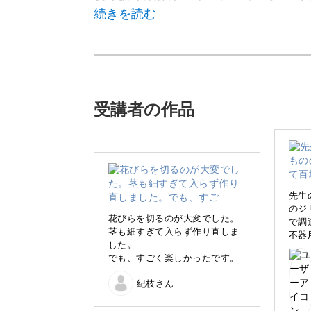
私が制作している切り折り紙とは、切
ンドメイドのことです。
受講者の作品
身近な折り紙で精巧な作品が作れるな
先生
のジ
花びらを切るのが大変でした。
で調
茎も細すぎて入らず作り直しま
不器
今回は基礎と簡単な作品作りを解説す
した。
ずい
でも、すごく楽しかったです。
しみましょう！
台座
紀枝さん
を、
飾り
初心者歓迎！ハサミの使い