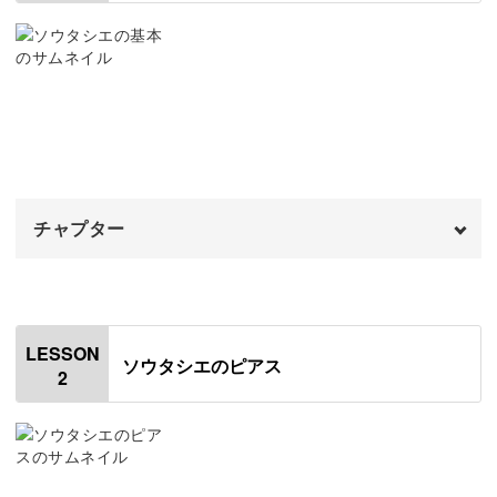
解決しますよ。
華やかで実用的なピアスが作れる
基本知識を学んだあとは、揺れるバロック調パールが特徴
的なピアスを作ります。
チャプター
オープニング
00:00
ソウタシエのコードの見分け方・縫い幅・力加減を学んで
いきましょう。
はじめに
00:20
LESSON
ソウタシエのピアス
2
ソウタシエの歴史
00:39
高級感があるデザインで、ハンドメイドとは思えない作品
が仕上がります。
ソウタシエコードについて
02:27
ソウタシエに使用する道具
04:36