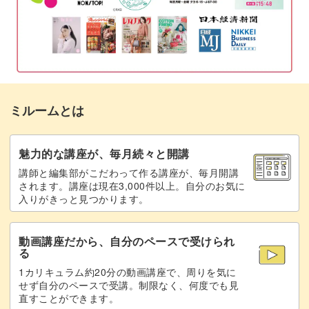
しずくパールとビーズを縫いつける
21:57
皆さんの受講をお待ちしております！
リングパーツを縫いつける
25:50
裏布をつける
27:53
ミルームとは
金具をつける
32:12
完成♪
33:05
魅力的な講座が、毎月続々と開講
講師と編集部がこだわって作る講座が、毎月開講
されます。講座は現在3,000件以上。自分のお気に
入りがきっと見つかります。
動画講座だから、自分のペースで受けられ
る
1カリキュラム約20分の動画講座で、周りを気に
せず自分のペースで受講。制限なく、何度でも見
直すことができます。