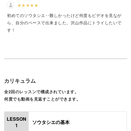
ハンドメイド初心者歓迎！
初めてのソウタシエ‥難しかったけど何度もビデオを見なが
見た目が華やかなソウタシエは、一見難しそうに見えます
ら、自分のペースで出来ました。沢山作品にトライしたいで
よね。
す！
しかし、今回の講座では初心者でも取り組みやすいように
1つ1つの工程を省略せずに解説します。
カリキュラム
針に糸を通すポイントや上手に縫うコツまで、基本を丁寧
全2回のレッスンで構成されています。
にご紹介しているので、安心して参加してくださいね。
何度でも動画を見返すことができます。
LESSON
ソウタシエの基本
1
動画を見ながら一緒に制作すると、上手くいかない工程も