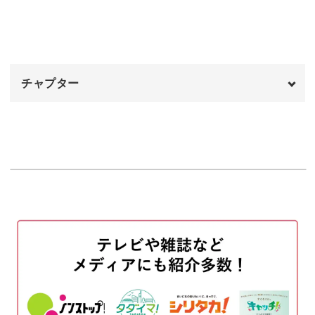
おわりに
07:09
見た目がおしゃれなだけでなく、一般的なアクセサリーよ
りも軽量でからだへの負担が少ない点も魅力です。
チャプター
「ピアスは耳が痛くなるから少し苦手」という方にもおす
すめですよ。
オープニング
00:00
はじめに
00:20
使用材料・道具
01:17
定番のハンドメイドから一歩踏み込んだソウタシエの世界
に、きっとあなたも夢中になるでしょう。
ソウタシエコードをカットする
02:37
糸を準備する
04:10
過去にさまざまなハンドメイド作品を作ってきた方も、初
めてハンドメイドをする方も、ぜひ取り組んでみてくださ
バロックパールを縫いつける
05:36
いね。
丸玉パールを縫いつける
13:48