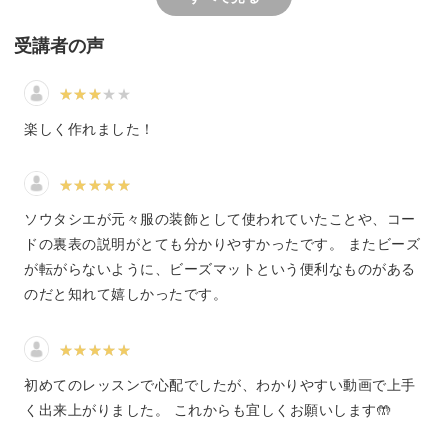
そもそも、「ソウタシエって何？」と思われる方も多いで
しょう。
受講者の声
楽しく作れました！
シリーズ1作目となるこの講座では、ソウタシエの基本を
お伝えします。
ソウタシエが元々服の装飾として使われていたことや、コー
今回ご紹介するソウタシエコードの向きや使用する道具の
ドの裏表の説明がとても分かりやすかったです。 またビーズ
選び方は、上手な作品作りには欠かせないポイントです。
が転がらないように、ビーズマットという便利なものがある
のだと知れて嬉しかったです。
ブレスレットやネックレスなどの大きな作品を作りたい方
初めてのレッスンで心配でしたが、わかりやすい動画で上手
も、まずはここからチェックしてくださいね。
く出来上がりました。 これからも宜しくお願いします🤲