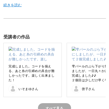
皆さんはヨーロッパの伝統的なコード刺繍であるソウタシ
エをご存知ですか？
受講者の作品
ソウタシエとは、天然石やビーズなどを細いコードで縁取
るように装飾するヨーロッパの伝統刺繍です。
完成しました。コードを揃え
雫パールのぶら下がり無
る、あと糸の引締めの具合が難
ましたが、一日丸々かけ
しかったです。楽しく出来まし
完成しました♪♪
今回は、そんなソウタシエの基本知識を学んだあと、初心
た！
２個目は少しだけ早く半
者でも取り組みやすいピアスを作ります。
出来た気がします😢練習
いそまゆさん
啓子さん
みですね！
はじめに知りたい基本を解説
すべて見る