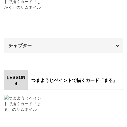
1色目で三角を描く
06:41
三角を描くカードでは、アクリル絵の具を混色して好きな
色を作る方法をお伝えします。
2色目で小さい三角を描く
10:06
線を描く
11:48
四角を描くカードでは、ダイナミックな雰囲気を出す構図
についても学べますよ。
チャプター
完成♪
13:23
オープニング
00:00
はじめに
00:20
印象を変える色の組み合わせについてもレクチャーしま
LESSON
つまようじペイントで描くカード「まる」
4
す。
使用材料・道具
00:56
絵の具を混ぜて色を作る
02:11
お気に入りの色を見つけて、作品作りを楽しんでください
ね！
四角を描く
07:11
四角を重ねる
14:47