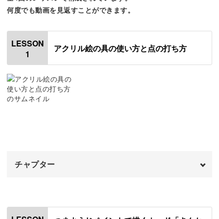
方にもおすすめです。
何度でも動画を見返すことができます。
LESSON
アクリル絵の具の使い方と点の打ち方
1
基本的なことから丁寧に
初めに、アクリル絵の具の扱い方から、つまようじで点を
打つ方法まで丁寧に学んでいきます。
名刺サイズの紙に模様を描くことを通じて、濃淡や大きさ
の違いで生まれる可愛らしさ、アナログ感を楽しみましょ
う。
チャプター
オープニング
00:00
はじめに
00:20
線が曲がったり点の大きさが違っても、それがつまようじ