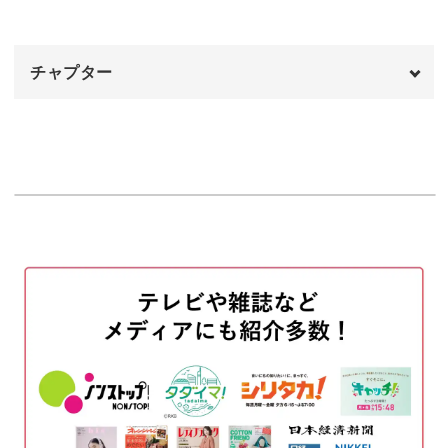
完成♪
21:19
グラデーションを作る方法も
チャプター
丸を描くカードでは、美しいグラデーションを作る方法を
オープニング
00:00
学ぶことができます。
はじめに
00:20
五段階のグラデーションは最初と最後の色が大事。
使用材料・道具
00:57
1色目で丸を描く
01:48
点を描き分けて、まるで曼荼羅のような、花火のような美
2色目で丸を描く
05:30
しいアートを描くポイントをお伝えします。
3色目で丸を描く
09:38
お好きな色で描いて飾ったり、メッセージカードとして使
4色目で丸を描く
14:02
ってください♪
5色目で丸を描く
18:21