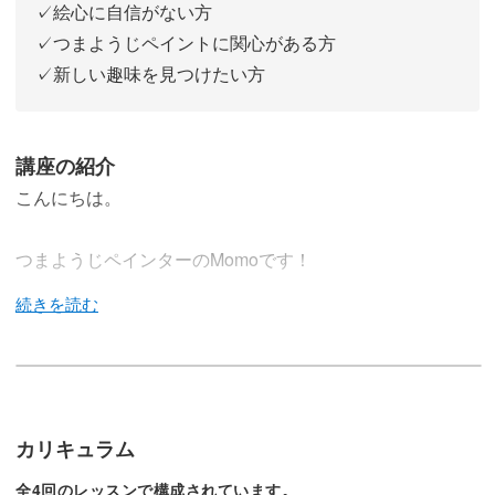
✓絵心に自信がない方
✓つまようじペイントに関心がある方
✓新しい趣味を見つけたい方
講座の紹介
こんにちは。
つまようじペインターのMomoです！
この講座では、私の考案したつまようじペイントの基本
と、ユニークな模様の描き方をご紹介します♪
カリキュラム
画力に自信はないけれど、本格的なアートを描いてみたい
全4回のレッスンで構成されています。