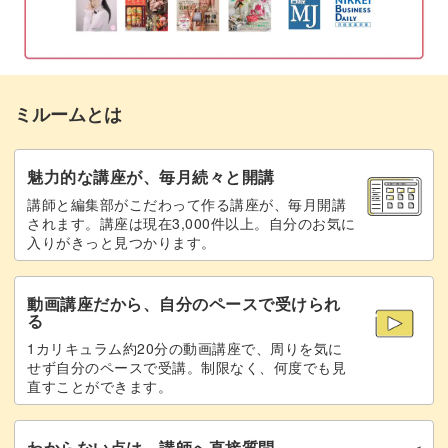
完成♪
23:24
描画している時は無心になれて、不揃いなドットやちょっ
と曲がった線も、すべて素敵なアート作品になるつまよう
ミルームとは
じペイント。
魅力的な講座が、毎月続々と開講
基本を学んで、個性あふれるアートを楽しんでみません
講師と編集部がこだわって作る講座が、毎月開講
か？
されます。講座は現在3,000件以上。自分のお気に
入りがきっと見つかります。
動画講座だから、自分のペースで受けられ
る
1カリキュラム約20分の動画講座で、周りを気に
せず自分のペースで受講。制限なく、何度でも見
直すことができます。
わからない点は、講師へ直接質問