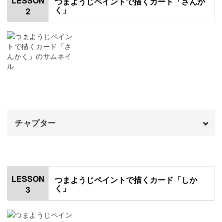
LESSON
つまようじペイントで描くカード「さんか
ペイントならではの味わいに♪
く」
2
使用材料・道具
00:53
手書きの風合いが出て温かみのあるデザインに仕上がりま
下描きについて
02:14
す。
絵の具で点を描く練習
03:10
1色目で点を打つ
06:01
2色目で点を打つ
10:18
3種の図形で作る美しい作品
チャプター
完成♪
14:15
つまようじペイントの基本を学んだら、素敵なメッセージ
カードを作っていきましょう。
オープニング
00:00
はじめに
00:20
三角・四角・丸の3種類の図形だけでも、デザインの幅は
LESSON
つまようじペイントで描くカード「しか
く」
無限大！
3
使用材料・道具
00:49
絵の具を混ぜて色を作る
02:12