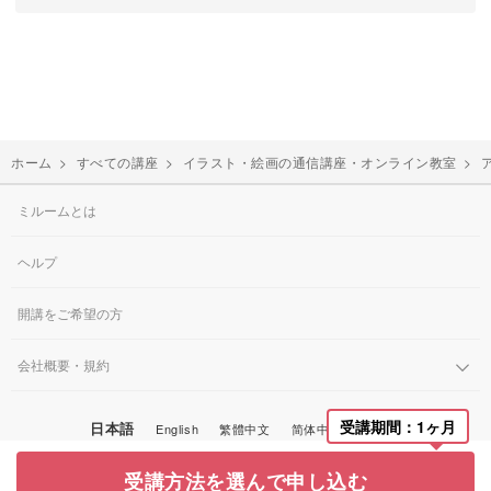
ホーム
>
すべての講座
>
イラスト・絵画の通信講座・オンライン教室
>
ミルームとは
ヘルプ
開講をご希望の方
会社概要・規約
受講期間：1ヶ月
日本語
English
繁體中文
简体中文
한국어
© Miroom, Inc.
受講方法を選んで申し込む