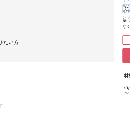
※
な
びたい方
材
5
¥
26
す。