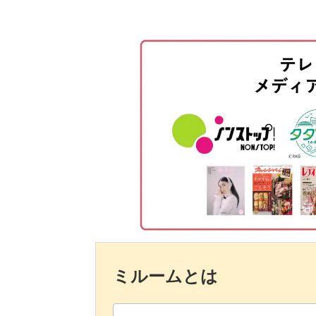
氷を作る
ワックスを着色し紅茶を作る
グラスにワックスと氷を注ぐ
氷を少し溶かす
芯をロウ引きする
芯をセットする
ストローをさす
オレンジを飾って完成
ミルームとは
まとめ