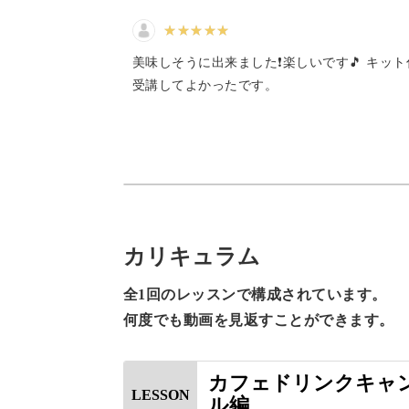
美味しそうに出来ました❗️楽しいです🎵 キッ
受講してよかったです。
涼しげなキャンドルは暑い季節にもぴ
完成したキャンドルに灯をともすと、
カリキュラム
癒されること間違いなし！
全1回のレッスンで構成されています。
キャンドルを灯して幻想的な雰囲気に
何度でも動画を見返すことができます。
カフェドリンクキャ
LESSON
ル編