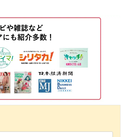
01:34
02:18
04:56
07:47
08:13
09:03
09:47
10:15
10:37