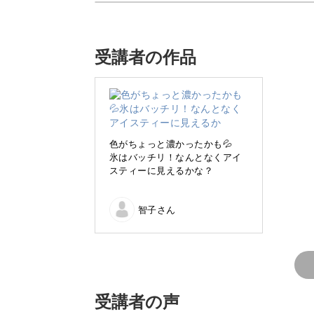
受講者の作品
今回の講座では、キラキラ輝いて透明
作る方法をご紹介しますよ♪
暑い季節にぴったりの透明
色がちょっと濃かったかも💦
氷はバッチリ！なんとなくアイ
スティーに見えるかな？
智子さん
最近疲れていませんか？
本物そっくりのキラキラ輝くオレンジ
受講者の声
なカフェ気分♪