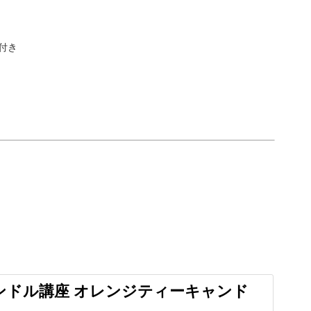
ト付き
ったりです。
透明感のあるキャンドルの煌めきに毎日の疲れが
癒やされませんか？
ンドル講座 オレンジティーキャンド