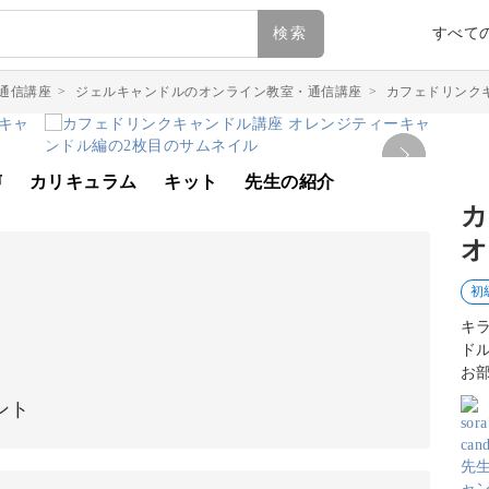
検索
すべて
通信講座
>
ジェルキャンドルのオンライン教室・通信講座
>
カフェドリンク
声
カリキュラム
キット
先生の紹介
カ
オ
初
キ
ド
お
ント