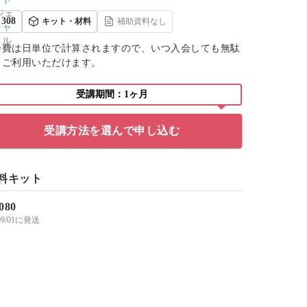
308
キット・材料
補助資料なし
会費は日単位で計算されますので、いつ入会しても無駄
くご利用いただけます。
受講期間：1ヶ月
受講方法を選んで申し込む
料キット
,080
/09/01に発送