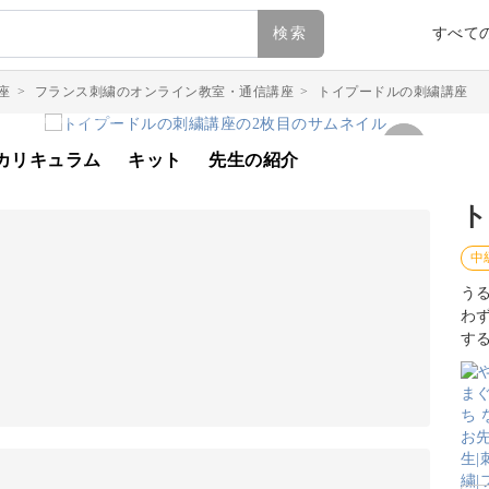
検索
すべて
座
>
フランス刺繍のオンライン教室・通信講座
>
トイプードルの刺繍講座
カリキュラム
キット
先生の紹介
ト
中
う
わ
す