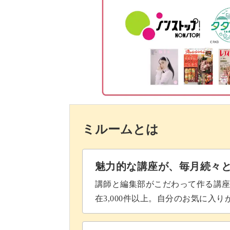
体の土台を縫う
ぜひ、動画でご確認くださいね！
重ね縫いをする
ご自宅のワンちゃんを刺繍で
目を縫う
立体感を出す
一通り講座の内容を作り終えたら、ご
鼻を縫う
かもしれませんね！
ミルームとは
メリハリをつける
目を仕上げる
魅力的な講座が、毎月続々
この講座で学んだ後なら、初心者さん
完成♪
講師と編集部がこだわって作る講
成します。
在3,000件以上。自分のお気に入
「私にもできた！」と感動すること間