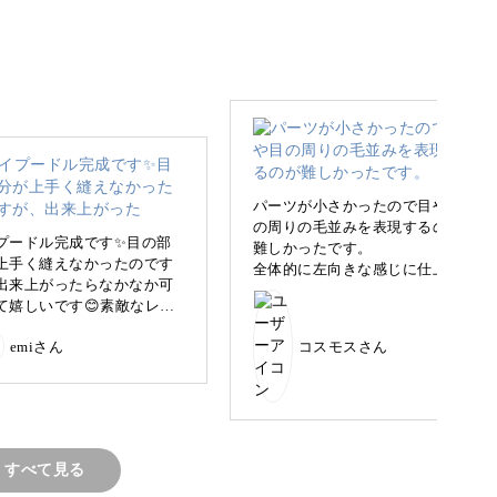
大人気のトイプードル。
作品です♪
パーツが小さかったので目や目
の周りの毛並みを表現するのが
プードル完成です✨目の部
難しかったです。
上手く縫えなかったのです
全体的に左向きな感じに仕上っ
クニックを学びましょう
出来上がったらなかなか可
たように思い、目の白糸も左側
て嬉しいです😊素敵なレッ
を意識して刺してみました。私
ありがとうございました！
なりの可愛い子になり嬉しいで
emiさん
コスモスさん
す😊
クルクルした毛並み」や「ふわふわ感」を表現す
とても楽しいクラスでした🎶レ
ッスンありがとうございました
😌
すべて見る