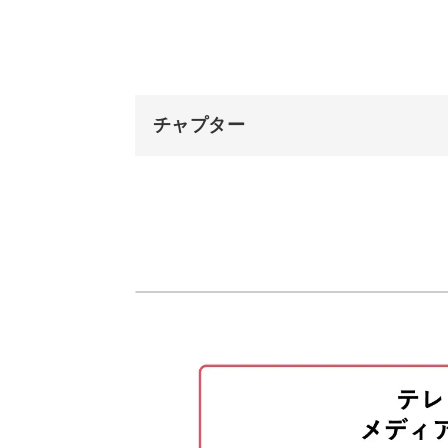
動画の後半では、トイプードルの刺繍
しています。
チャプター
もちろん、難しい技術は必要ありませ
オープニング
だけ♪
はじめに
そうすると一気に立体感のある作品に
使用材料・道具
図案を写す
輪郭とガイド線を縫う
そうした少しの裏ワザで、今にも元気
顔の土台を縫う
す。