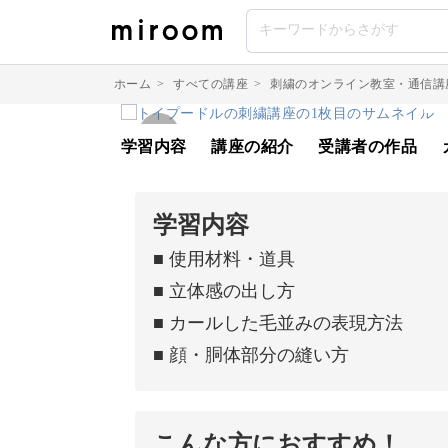
ホーム
>
すべての講座
>
刺繍のオンライン教室・通信講
学習内容
講座の紹介
受講者の作品
学習内容
■ 使用材料・道具
■ 立体感の出し方
■ カールした毛並みの表現方法
■ 顔・胴体部分の縫い方
こんな方におすすめ！