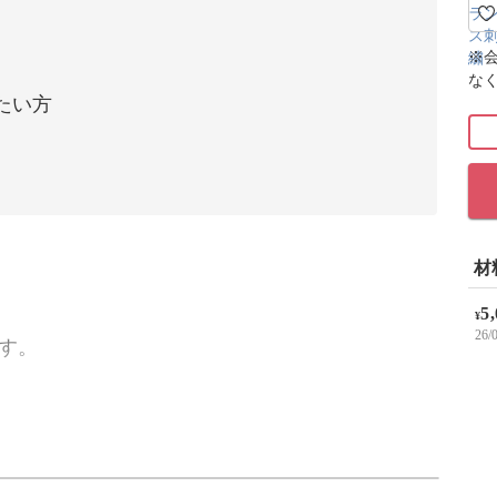
※
な
たい方
材
5
¥
26
す。
プードルのブローチを作ります。