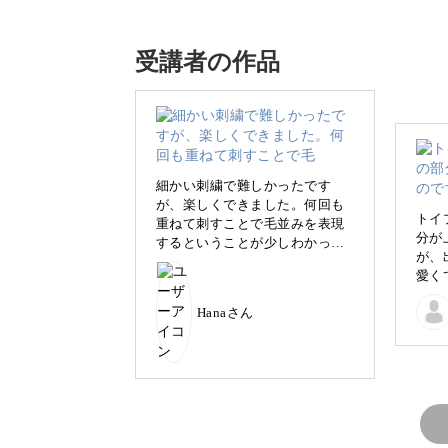
受講者の作品
小さくてふわふわとした愛らしい姿が
色違いで作成し、沢山並べても可愛い
細かい刺繍で難しかったです
が、楽しくできました。何回も
トイ
重ねて刺すことで毛並みを表現
分が
するということが少しわかった
トイプードルを表現するテ
が、
ような気がします。他のわんち
愛く
ゃんもチャレンジしてみたいで
スン
す😊
Hanaさん
この講座では、トイプードル特有の「
る方法を学ぶことができます。