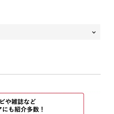
にメリハリを出してリアルに仕上げる方法も紹介
ん。耳やお口の境目に違う色の糸を加えてあげる
00:00
00:20
仕上がります。
01:22
01:58
04:19
に駆け回りそうなワンちゃんを表現できるので
05:49