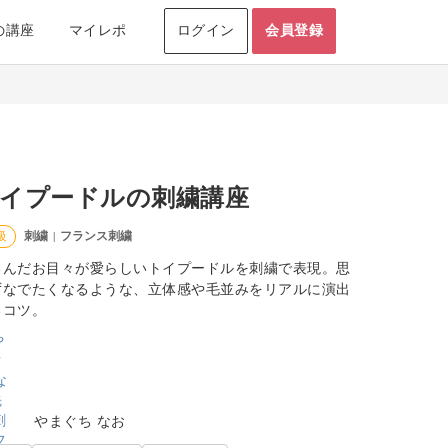
の講座
マイレポ
ログイン
会員登録
イプードルの刺繍講座
刺繍
フランス刺繍
級
|
るんだお目々が愛らしいトイプードルを刺繍で表現。思
ずなでたくなるような、立体感や毛並みをリアルに演出
るコツ。
やまぐち なお