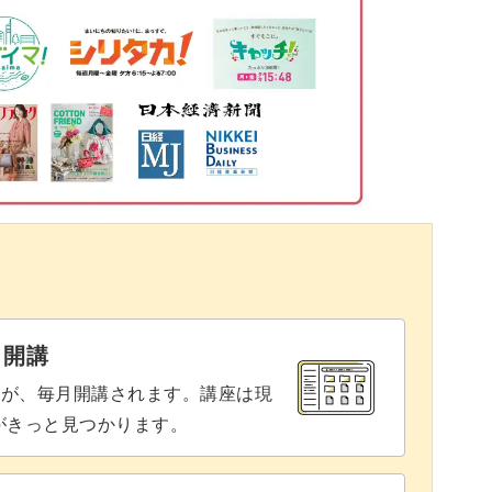
17:17
24:28
表現♪
40:13
48:09
自宅のワンちゃんに似せて作ってみるのも楽しい
73:39
78:13
84:07
と開講
でもリアルで可愛いトイプードルの刺繍作品が完
87:02
座が、毎月開講されます。講座は現
りがきっと見つかります。
違いなしです◎