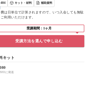
404
キット・材料
補助資料
会費は日単位で計算されますので、いつ入会しても無駄
くご利用いただけます。
受講期間：1ヶ月
受講方法を選んで申し込む
料キット
,080
/09/01に発送