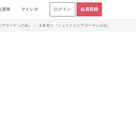
の講座
マイレポ
ログイン
会員登録
ピアガーデンの花』
>
豆本作り『シェイクスピアガーデンの花』のマイレポ投