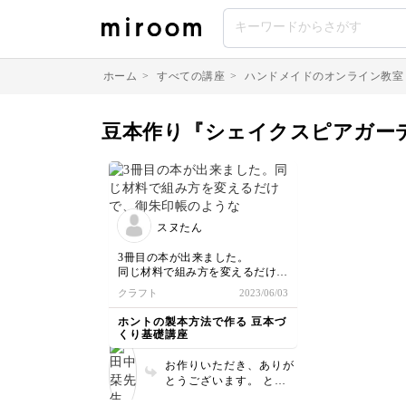
ホーム
>
すべての講座
>
ハンドメイドのオンライン教室
豆本作り『シェイクスピアガー
スヌたん
3冊目の本が出来ました。
同じ材料で組み方を変えるだけ
で、御朱印帳のような折本が出来
クラフト
2023/06/03
てびっくりしました。
この講座を通してプレスの大切
ホントの製本方法で作る 豆本づ
さ、カッターの使い方、糊付けの
くり基礎講座
仕方、綺麗に作るための細かい裏
ワザなどとてとためになる事をた
お作りいただき、ありが
くさん教えていただきました。
とうございます。 とて
ありがとうございました。
もきれいにできました
次はオリジナルの豆本作りたいで