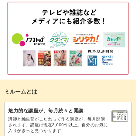
レジンに雲を入れる
05:53
着色したレジンを入れる
12:59
レジンとボールペンを接着する準備をする
17:26
レジンとボールペンを接着する
19:56
コーティングレジン液を塗布する
22:04
完成♪
26:17
ミルームとは
魅力的な講座が、毎月続々と開講
講師と編集部がこだわって作る講座が、毎月開講
されます。講座は現在3,000件以上。自分のお気に
入りがきっと見つかります。