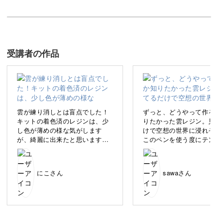
使いながら、ふと目に入るきれいな雲レジンで心も明るく
晴れ渡りそう♪
受講者の作品
手軽に楽しめるハンドメイドとして親しまれているレジ
ン。
雲が練り消しとは盲点でした！
ずっと、どうやって作る
キットの着色済のレジンは、少
りたかった雲レジン。見
し色が薄めの様な気がします
けで空想の世界に浸れそ
レジンとは、樹脂が液状になった透明の液体で、専用のラ
が、綺麗に出来たと思います。
このペンを使う度にテン
イトを当てると透明のまま固まります。
気泡はあえて残してみました。
が上がります。作り方も
やすくて、直ぐに出来ま
夕焼けカラーにも挑戦し
複雑そうに見える作品も、一つ一つ順を追っていくことで
にこさん
sawaさん
り、さっそく追加で練り
買いました(*^^*)
初心者さんも楽しみながら作っていただくことができま
す。