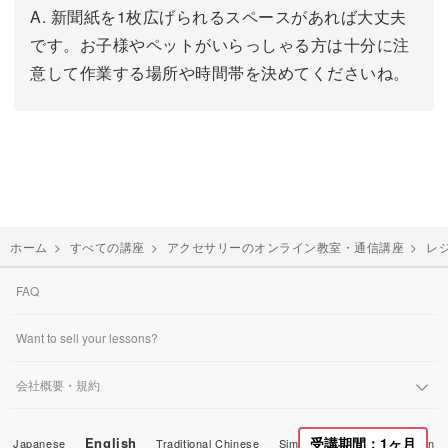
A. 新聞紙を1枚広げられるスペースがあれば大丈夫
です。お子様やペットがいらっしゃる方は十分に注
意して作業する場所や時間帯を決めてくださいね。
ホーム
>
すべての講座
>
アクセサリーのオンライン教室・通信講座
>
レ
FAQ
Want to sell your lessons?
会社概要・規約
受講期間：1ヶ月
English
Japanese
Traditional Chinese
Simplified Chinese
Korean