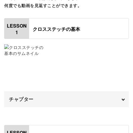
何度でも動画を見返すことができます。
クロスステッチをすることは集中力を高め、ストレス解消
にもつながります。
LESSON
クロスステッチの基本
1
細かいステッチを繰り返す作業は、マインドフルネスな時
間を提供してくれるのです♪
忙しい日常から離れて、心を落ち着かせながら刺繍を楽し
んでみてくださいね。
チャプター
オープニング
00:00
クリスマスプレゼントにもおすすめ
はじめに
00:20
LESSON