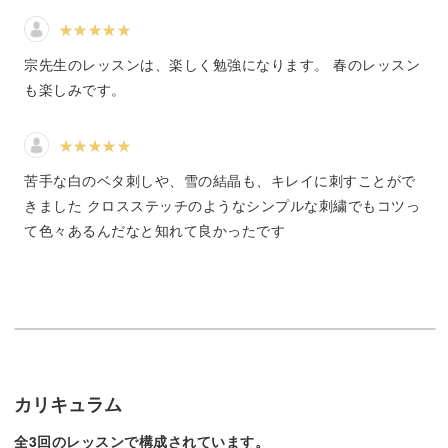
初めての方にもわかりやすいように基礎からしっかり説明
しますので、徐々にいろんな作品が作れるようになりま
宗先生のレッスンは、楽しく勉強になります。 春のレッスン
す。
も楽しみです。
苦手な白のベタ刺しや、雪の結晶も、キレイに刺すことがで
クロスステッチを学びながら、自分だけのぬくもりある作
きました クロスステッチのようなシンプルな刺繍でもコツっ
品を作ってみませんか？
て色々あるんだなと知れて良かったです
だんだんうかびあがってくる女の子や雪だるまに、思わず
キュンとしてしまうこと間違いなしです♪
カリキュラム
ストレス解消に！
全3回のレッスンで構成されています。