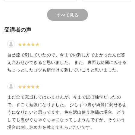
図案も刺したいな☺️
の始末をどのようにする
いのか迷いました🤔
すべて見る
でもクリスマスにちょう
時期にできたので、とて
刺繍をしたことがなくても大丈夫
受講者の声
しいです😆
素敵な講座をありがとう
刺繍のことは何もわからないけれど、こんなかわいい冬の
ました💕✨
作品が作れたらいいなあ・・・
自己流で刺していたので、今までの刺し方でよかったんだ答
え合わせができると思いました。 また、裏面も綺麗にみせる
そう思ってくださったなら、どなたでもぜひチャレンジし
ちょっとしたコツも癖付けて刺していこうと思いました。
てみましょう！
まだ全て完成してはいませんが、今までほぼ独学だったの
で、すごく勉強になりました。 少しずつ裏が綺麗に刺せるよ
クロスステッチの刺し方、布のカット方法、作品を刺繍枠
うになりたいと思ってます。色を沢山使う刺繍の場合、どう
のまま仕立てる方法など、この講座だけでさまざまな技術
しても裏がぐちゃぐちゃになってしまうんですが、そういう
が習得できますよ♪
場合の刺し進め方を教えてもらいたいです。