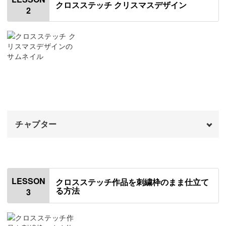
レッスンでは、刺繍枠の裏側をきれいに仕立ててる方法も
クロスステッチ クリスマスデザイン
2
使用材料・道具
01:24
ご紹介します。
刺繍布について
01:52
そのままお部屋のインテリアにしたり、裏側にメッセージ
カウント数と糸の本数について
を書いてプレゼントしたりするのもおすすめ◎
03:50
クロスステッチ針について
05:16
クロスステッチの刺し方
06:07
手作りのクリスマスプレゼントは、きっと一生の宝物にな
チャプター
糸を準備して針に通す
08:33
ることでしょう･･････♪
偶数本取り・奇数本取りの刺し始め方
オープニング
11:04
00:00
お花の部分を刺す
はじめに
15:36
00:20
LESSON
クロスステッチ作品を刺繍枠のまま仕立て
毎年思わず楽しみになってしまうクリスマス。
る方法
3
刺し終わりの処理の仕方
使用材料・道具
22:15
01:22
今年は手作りのぬくもりあふれる刺繍作品とともに迎えて
花粉の部分を刺す
濃いめの布地に刺す場合
22:48
02:07