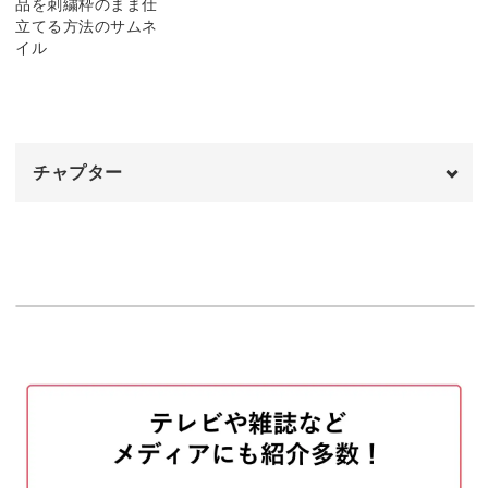
みませんか？
茎と葉っぱを刺す
布の中心を決める
24:37
02:51
完成♪
801番の糸で雪だるまの腕を刺す
30:48
04:35
みなさんの受講を、心よりお待ちしています！
BLANCの糸で雪だるまを刺す
16:06
チャプター
321番の糸で女の子の体を刺す
19:34
321番と754番の糸で顔を刺す
オープニング
28:40
00:00
BLABCと815番の糸で腕を刺す
はじめに
32:57
00:20
残りのパーツの刺し方
使用材料・道具
37:13
01:15
BLANCの糸で雪の結晶を刺す
刺繍した布にアイロンをかける
40:16
03:07
完成♪
刺繍した布をカットする
46:55
06:23
布の端をぐし縫いする
07:44