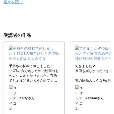
私は「そこに物語はあるか」をモットーに、絵本のような
刺繍作品作りを楽しんでいます。
受講者の作品
今回の講座では、クロスステッチの基本と、クリスマスの
デザインの刺し方をレクチャーいたします。
手持ちの材料で刺しました！
できました💕
11CTの布で刺したので動画のも
今回も楽しかったです😆
のより大きくなりました。百均
基本から丁寧に解説しますので、初心者さんも楽しくクロ
でちょうど良い大きさのフレー
雪の結晶のような飛び飛
スステッチデビューができますよ♪
ムがあったのでそちらに入れま
分をどう刺せばいいのか
した。後ろ側はフェルトをつけ
なかったので、教えてい
てみましたー。今ちょうどイチ
てよかったです😊
冬の楽しい雰囲気がぎゅっとつまった刺繍作品を、一緒に
Kattyさん
kankanさん
ョウがパラパラ落ちていて季節
に合ったものが完成して嬉しい
ただ結晶のようにひとつ
作ってみませんか？
です♡次はクリスマスに合った
まりが小さいとき、糸の