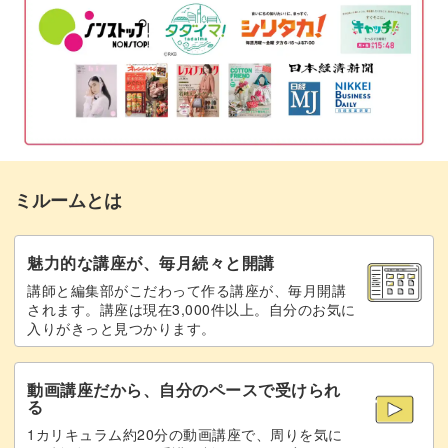
布を刺繍枠にはめる
09:58
接着芯と裏側に貼る布をカットする
11:43
裏側に貼る布の端をぐし縫いする
13:34
裏側に貼る布に接着芯を貼る
15:03
ミルームとは
裏側のパーツを刺繍した布にまつる
17:25
完成♪
21:07
魅力的な講座が、毎月続々と開講
講師と編集部がこだわって作る講座が、毎月開講
されます。講座は現在3,000件以上。自分のお気に
入りがきっと見つかります。
動画講座だから、自分のペースで受けられ
る
1カリキュラム約20分の動画講座で、周りを気に