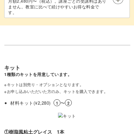
月額2,480円〜（税込）。講座ごとの受講料はあり
ません。教室に比べて続けやすいお得な料金で
す。
しかしこのレッスンでの作り方は、使う分だけ切ってあと
はスライスしないまま置いておいても大丈夫！
樹脂粘土は完全に硬化しても、カッターで薄く切れるのが
嬉しいところです♪
キット
1種類のキットを用意しています。
この講座をきっかけに、樹脂粘土作りの楽しさを発見して
※キットは別売り・オプションとなります。
いただけたら嬉しいです！
※お申し込みいただいた方のみ、キットを購入できます。
材料キット(
2,280)
〜
¥
1
2
みなさまのご参加をお待ちしています。
①樹脂風粘土グレイス 1本