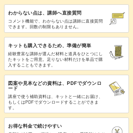
できますよ。
わからない点は、講師へ直接質問
コメント機能で、わからない点は講師に直接質問
欠けてしまっても逆にリアルなアーモンドに見えるので、
できます。回数の制限もありません。
気負わずに取り組んでみましょう◎
キットも購入できるため、準備が簡単
経験豊富な講師が選んだ材料と道具をひとつにし
たキットをご用意。足りない材料だけを単品で購
使う分だけ切って保存できる
入することもできます。
スライスアーモンドは細かなパーツなので、保管が難しそ
図案や見本などの資料は、PDFでダウンロ
ード
う・・・と感じる方もいらっしゃるかもしれません。
講座で使う補助資料は、キットと一緒にお届け、
もしくはPDFでダウンロードすることができま
バラバラになってしまうと、収拾がつかなくなりそうです
す。
よね。
お得な料金で続けやすい