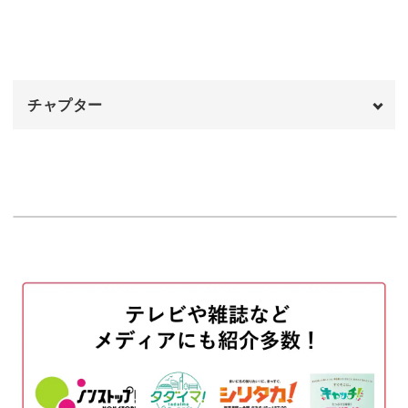
パンケーキのトッピングとしては、薄くスライスしたアー
モンドもよく使われますね。
チャプター
オープニング
00:00
レッスンではこうしたアーモンドのさまざまなバリエーシ
はじめに
ョンを樹脂粘土で表現します。
00:16
使用材料・道具
00:53
スライスしたアーモンドも、皮つきのものと皮なしのも
の、2パターンで作ってみますよ。
丸ごとタイプのアーモンドの土台を作る
01:44
スライスタイプのアーモンドの土台を作る
04:14
砕いたタイプのアーモンドの土台を作る
08:00
さらに、細かく砕いたアーモンドの作り方も解説！
着色する
11:09