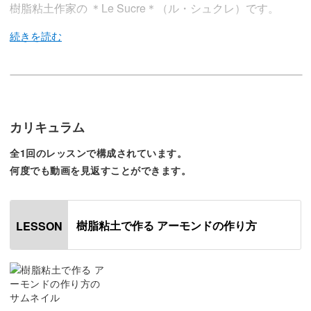
樹脂粘土作家の ＊Le Sucre＊（ル・シュクレ）です。
今回は樹脂粘土でアーモンドを作る方法をレクチャーしま
す。
カリキュラム
脇役でありながらしっかりと存在感のあるアーモンドを作
全1回のレッスンで構成されています。
っていきましょう。
何度でも動画を見返すことができます。
樹脂粘土で作る アーモンドの作り方
LESSON
さまざまな形のアーモンドを表現
アーモンドと言うと、思い浮かぶのは皮のついた一粒まる
ごとのアーモンドでしょうか。