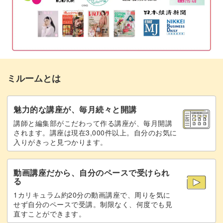
いろんなアーモンドを作れるようになるので、フェイクス
丸ごとタイプのアーモンドの完成
16:52
イーツの幅も広がることまちがいなしです♪
スライスタイプのアーモンドをカットする
17:07
際の注意点
砕いたタイプのアーモンドの土台をカット
18:34
ミルームとは
リアルなアーモンドを作るコツ
して完成
表面のわずかなシワや、断面の絶妙な色合いまで徹底的に
まとめ
魅力的な講座が、毎月続々と開講
21:41
表現した今回の作品。
講師と編集部がこだわって作る講座が、毎月開講
されます。講座は現在3,000件以上。自分のお気に
入りがきっと見つかります。
リアルさを追求した着色方法もじっくりとお伝えしていま
すので、動画で確認してみてくださいね。
動画講座だから、自分のペースで受けられ
る
1カリキュラム約20分の動画講座で、周りを気に
せず自分のペースで受講。制限なく、何度でも見
直すことができます。
難しそうに見えますが、コツをつかめば意外とかんたんに