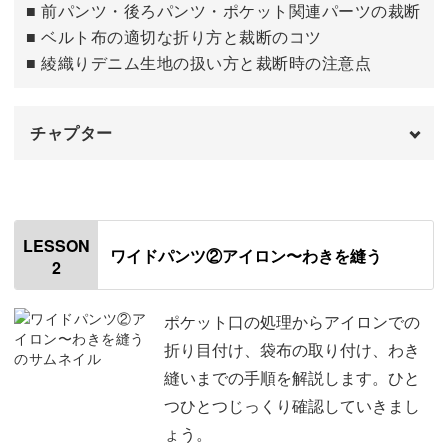
■ 前パンツ・後ろパンツ・ポケット関連パーツの裁断
■ ベルト布の適切な折り方と裁断のコツ
■ 綾織りデニム生地の扱い方と裁断時の注意点
パーツに合わせたミシンの使い方、縫いずれを防ぐコツも
お教えします。
チャプター
はじめに
00:00
「自分でもできた！」という達成感が積み重なり、作るの
がどんどん楽しくなってきますよ♪
使用材料・道具
01:18
LESSON
ワイドパンツ②アイロン〜わきを縫う
2
生地の目を整える
06:01
前パンツを裁断する
07:11
ポケット口の処理からアイロンでの
機能性バツグンの使いやすさ
折り目付け、袋布の取り付け、わき
後ろパンツを裁断する
11:10
縫いまでの手順を解説します。ひと
このワイドパンツは、ウエスト全体がゴムになっているの
つひとつじっくり確認していきまし
ポケット布を裁断する
14:28
が魅力です。
ょう。