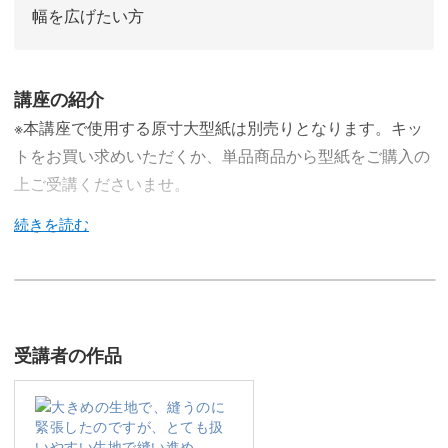
幅を広げたい方
講座の紹介
※本講座で使用する原寸大型紙は別売りとなります。キッ
トをお買い求めいただくか、単品商品から型紙をご購入の
上ご受講くださいませ。
---
こんにちは！
大人服のデザイン制作を手掛けている、MayMeの伊藤みち
受講者の作品
よです。