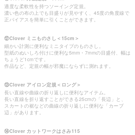
適度な柔軟性を持つソーイング定規。
濃い色の布の上でも目盛りが見やすく、45度の角度線で
正バイアスを簡単に引くことができます。
⑫Clover ミニものさし＜15cm＞
細かい計測に便利なミニタイプのものさし。
型紙のぬいしろ付けに便利な5mm・7mmの目盛付、幅は
ちょうど1cmです。
作品など、定規の幅が邪魔にならずに測れます。
⑬Clover アイロン定規＜ロング＞
長い直線や曲線の折り返しに便利なアイテム。
長い直線を折り返すことができる25cmの「長辺」と、
スカートの裾などの曲線の折り返しに便利な「カーブ
辺」があります。
⑭Clover カットワークはさみ115