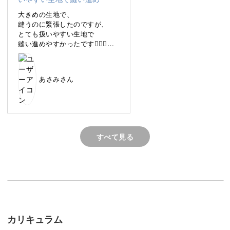
大きめの生地で、
一枚持っているとコーディネートの幅が広がる、便利なワ
縫うのに緊張したのですが、
とても扱いやすい生地で
イドパンツ。
縫い進めやすかったです🙇‍♀️✨
また先生が各工程を本当にわか
でも、市販品だと丈が合わなかったり、ウエストがきつか
りやすく
ったり...そんな悩みもありますよね。
あさみさん
教えてくださったので
楽しくスムーズに作れることが
出来ました😊
ポケット付き、ウエストゴム、
履き心地最高なパンツを制作出
カジュアルにもきれいめにも着こなせる万能ワイドパンツ
すべて見る
来たことが
を、ぜひ自分で作ってみませんか？
本当に嬉しいです✨
ワイドパンツはよく着用するの
裾やゴムの調整ができる自分だけのアイテムで、毎日のコ
で
色違いや生地を変えてまた制作
ーディネートが楽しくなること間違いなしです♪
したいです✨
カリキュラム