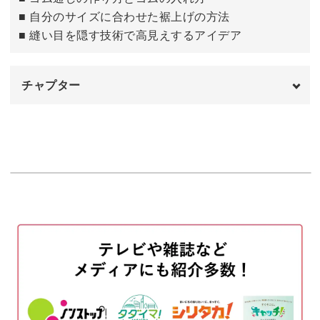
■ 自分のサイズに合わせた裾上げの方法
■ 縫い目を隠す技術で高見えするアイデア
チャプター
はじめに
00:00
パンツにベルトをつける
00:42
ベルト布を折って縫い目に重ねて縫う
04:52
ゴムを通す
11:43
裾の長さを調整する
16:41
裾を縫う
19:04
完成♪
23:25