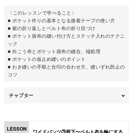
ベルト布を裁断する
17:19
忙しい朝にさっと着られて、脱ぐときもスムーズ。
〈このレッスンで学べること〉
■ ポケット作りの基本となる接着テープの使い方
■ 裾の折り返しとベルト布の折り目づけ
■ ポケット袋布の縫い付け方とステッチ入れのテクニ
体型の変化にも柔軟に対応できるので、長く快適に過ごせ
ック
ます。
■ 向こう布とポケット袋布の縫合、端処理
■ ポケットの仮止め縫いのポイント
便利なゴムの調節方法は動画でチェックしてくださいね。
■ わき縫いの手順と合印の合わせ方、縫いずれ防止の
コツ
チャプター
さらにポケットもついているので、実用性も抜群。
はじめに
00:00
おうちでの家事や仕事、ちょっと買い物に出るときにも重
宝しますよ◎
ポケット口に接着テープを貼る
00:46
LESSON
ワイドパンツ③股下〜ベルト布を輪にする