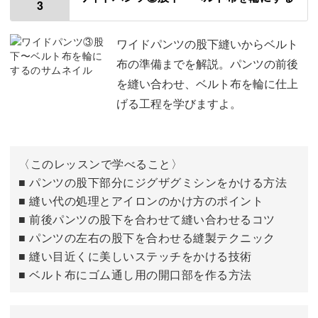
3
アイロンで折り目をつける
03:03
前パンツに袋布をつける
05:01
ワイドパンツの股下縫いからベルト
日々の着こなしが楽しみに
布の準備までを解説。パンツの前後
向こう布をつける
08:41
を縫い合わせ、ベルト布を輪に仕上
シンプルなデザインなのに、しっかり高見えするのも嬉し
げる工程を学びますよ。
ポケットを仮止めする
12:21
いところ。
わきを縫う
14:40
どんなトップスにも合うから、新しい着こなしにも挑戦で
〈このレッスンで学べること〉
きるかも！
■ パンツの股下部分にジグザグミシンをかける方法
■ 縫い代の処理とアイロンのかけ方のポイント
■ 前後パンツの股下を合わせて縫い合わせるコツ
■ パンツの左右の股下を合わせる縫製テクニック
■ 縫い目近くに美しいステッチをかける技術
自分の手で作り上げた服を着る満足感は特別なもの。
■ ベルト布にゴム通し用の開口部を作る方法
「これ、素敵ね！どこで買ったの？」と聞かれたときの誇
らしさは格別ですよ。