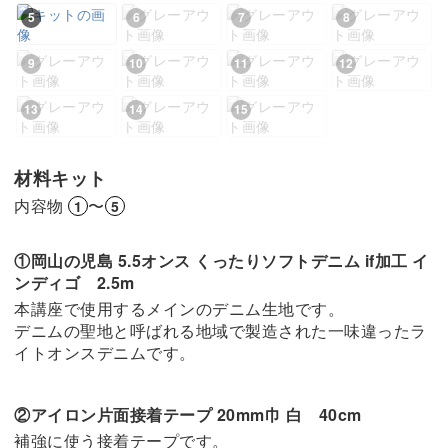
5
6
7
8
9
10
11
12
13
14
15
材料キット
内容物
〜
1
5
①岡山の児島 5.5オンス くったりソフトデニム if加工 イ
ンディゴ 2.5m
本講座で使用するメインのデニム生地です。
デニムの聖地と呼ばれる地域で製造された一味違ったラ
イトオンスデニムです。
②アイロン片面接着テープ 20mm巾 白 40cm
補強に使う接着テープです。