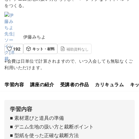
をつくる。
伊藤みちよ
192
キット・材料
補助資料なし
※会費は日単位で計算されますので、いつ入会しても無駄なくご
利用いただけます。
学習内容
講座の紹介
受講者の作品
カリキュラム
キ
学習内容
■ 素材選びと道具の準備
■ デニム生地の扱い方と裁断ポイント
■ 型紙を使った正確な裁断方法