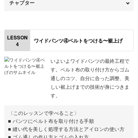
チャプター
はじめに
00:00
股下にジグザグミシンをかける
00:50
ベーシックな服作りの習得は、他のアイテム作りにも活か
LESSON
ワイドパンツ④ベルトをつける〜裾上げ
せる技術がたくさん！
4
股下を縫う
03:35
ポケットの開き止まりにステッチを入れる
自分だけの服作りを楽しみ、日々のコーディネートをもっ
07:53
いよいよワイドパンツの最終工程で
と豊かにしてみませんか？
す。ベルト布の取り付け方からゴム
股下の縫い代を割る
09:00
通しのコツ、自分に合った調整、美
しい裾上げまでの技術が身につきま
股上を縫う
09:40
す。
股上にステッチをかける
15:45
〈このレッスンで学べること〉
ベルト布を輪にする
20:25
■ パンツにベルト布を取り付ける手順
■ 縫い代を美しく処理する方法とアイロンの使い方
■ ゴム通しの作り方とゴムの入れ方