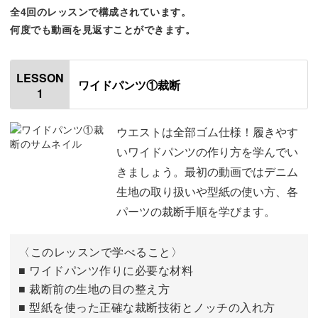
全4回のレッスンで構成されています。
何度でも動画を見返すことができます。
ソーイング初心者さんも安心！
ミシンを使うのは久しぶり、服作りなんて初めてという方
LESSON
ワイドパンツ①裁断
も心配はいりません◎
1
ウエストは全部ゴム仕様！履きやす
この講座では、生地の裁断から縫製までひとつひとつ丁寧
いワイドパンツの作り方を学んでい
に解説していきます。
きましょう。最初の動画ではデニム
生地の取り扱いや型紙の使い方、各
パーツの裁断手順を学びます。
デニム生地を使う場合は、裁断前に整えておくべき大切な
〈このレッスンで学べること〉
工程があります。
■ ワイドパンツ作りに必要な材料
■ 裁断前の生地の目の整え方
きれいな仕上がりにもつながりますので、ぜひ覚えておい
■ 型紙を使った正確な裁断技術とノッチの入れ方
てくださいね。