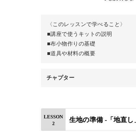
ひとつひとつがクリアになると、だん
〈このレッスンで学べること〉
■講座で使うキットの説明
着実に身に付けていくカリキュラムで
■布小物作りの基礎
ってハンドメイドを楽しめるようにな
■道具や材料の概要
チャプター
まずは小さなコースター作りから始め
オープニング
はじめに
LESSON
生地の準備 -「地直し
バッグ、ポシェット、エプロンとステ
2
本レッスンで作成する布小物
ミシンはお手のもの。