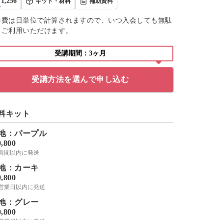
1,256
キット・材料
補助資料
会費は日単位で計算されますので、いつ入会しても無駄
くご利用いただけます。
受講期間：3ヶ月
受講方法を選んで申し込む
料キット
地：パープル
0,800
2週間以内に発送
地：カーキ
0,800
-3営業日以内に発送
地：グレー
0,800