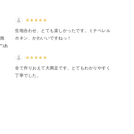
ラッピングして普段子育てを頑
無限大。
張っている娘にプレゼントした
所、リバティ・ミナペルホネン
の布地も使用している事もあ
り、大喜びで早速使ってくれま
した！あまり布のリバティでバ
く
生地合わせ、とても楽しかったです。ミナペレル
ッチとピンドメ4つを作りました
失敗
ホネン、かわいいですねっ！
♡素敵な講座をどうも有難うご
*)あ
ざいました！
方も。
全て作りおえて大満足です。とてもわかりやすく
、今までなんとなくやっていたことや、ちょっと
丁寧でした。
ん。
ップするでしょう。