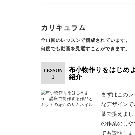
基本を抑え直して、さらなるステップ
基本の「き」からはじめま
カリキュラム
全11回のレッスンで構成されています。
道具は何が必要なのか、そこから知り
何度でも動画を見返すことができます。
から始めますので安心してください。
布小物作りをはじめ
LESSON
紹介
1
途中であれが必要だった！ということ
まずはこのレ
なデザインで
道具の説明、生地の扱い方、一歩ずつ
葉で捉えまし
の作業のしや
ても説明しま