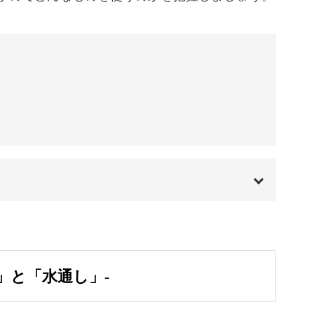
だん自信もついていきます。
構成されているので、自分のペースでミシンを使
りますよ。
てみましょう。
00:00
00:20
」と「水通し」-
ップアップしながら進めていくうちに気がつけば
01:13