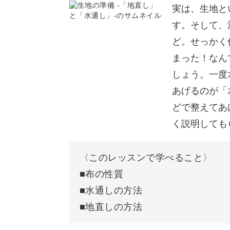
トートバッグ
実は、生地と
す。そして、
一緒にハンドメイドのある生活を盛り
ポシェット
ど。せっかく
エプロン
まった！なん
しょう。一度
レッスンで使用する材料
あげるのが「
厳選した生地とお洒落なデ
使用道具
どで整えてあ
く説明しても
おわりに
生地選びも初心者さんにはなかなかハ
〈このレッスンで学べること〉
生地屋さんに行くのも、たくさんの種
■布の性質
ね。
■水通しの方法
■地直しの方法