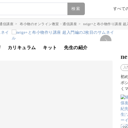
検索
すべて
通信講座
>
布小物のオンライン教室・通信講座
>
neige+と布小物作り講座 
声
カリキュラム
キット
先生の紹介
n
入
初
ポ
く