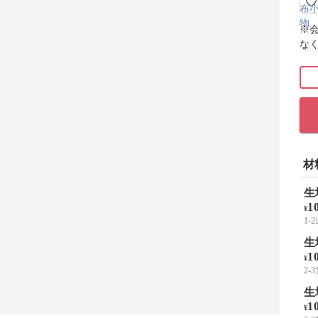
※
な
材
生
1
¥
1-
生
1
¥
2
生
1
¥