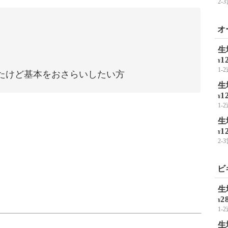
2
オ
生
1
¥
1-
たけど基本をおさらいしたい方
生
1
¥
1-
生
1
¥
2
ビ
に向けた完全版講座をご用意しました。
生
2
¥
1-
みながら達成感や上達感を味わっていただけたらと思
生