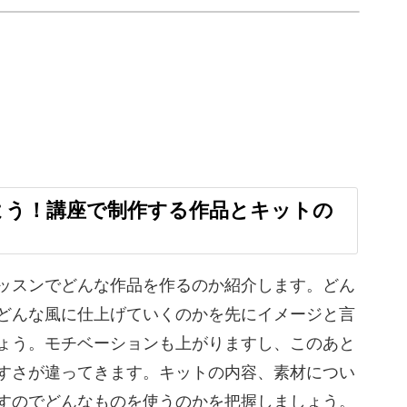
アップを目指すのもいいですね！
しょう
たいという方も、最初のレッスンでキットの説明
よう！講座で制作する作品とキットの
もありません。
ッスンでどんな作品を作るのか紹介します。どん
どんな風に仕上げていくのかを先にイメージと言
進めていきます。
ょう。モチベーションも上がりますし、このあと
すさが違ってきます。キットの内容、素材につい
すのでどんなものを使うのかを把握しましょう。