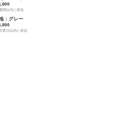
8,800
2週間以内に発送
地：グレー
8,800
-3営業日以内に発送
ミシンで子供達にいろいろ小物
を作ってあげたいと思い、初め
てミシンを購入し、作りまし
た！ミシンを使うのは中学の家
庭科の授業以来でまったく扱い
方からちんぷんかんぷんでした
が、マステを使ったり、押さえ
よっすぃさん
を変えてまっすぐ縫うコツな
ど、いろんな目から鱗のポイン
トがありとてもわかりやすかっ
たです！なんでこんな縫い方？
と不思議に思いながらもだんだ
ん形が出来上がってくると楽し
くなり、裏に返した時の達成感
が忘れられません。ミシンがこ