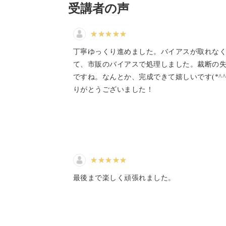
と思います。ありがとうござい
ミシンができるようになると可能性は
受講者の声
ました。
作れる物は格段に増えていきます。
丁寧ゆっくり進めました。バイアスが取れな
て、市販のバイアスで処理しました。裁断の
ですね。なんとか、完成できて嬉しいです(*^^
もちろん、すでにミシンを使っている
りがとうございました！
この機会に基礎をおさらいしてみると
した疑問がクリアになるかもしれませ
最後まで楽しく頑張れました。
仕上がりの綺麗さや、作業ペースがア