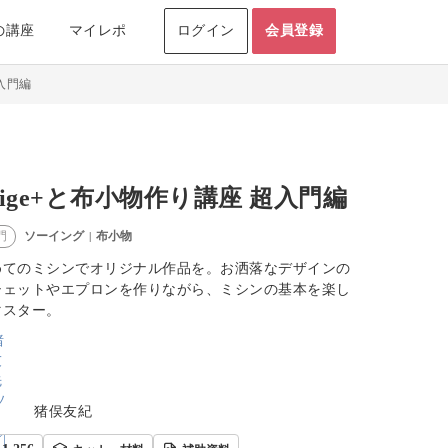
の講座
マイレポ
ログイン
会員登録
超入門編
eige+と布小物作り講座 超入門編
ソーイング
布小物
門
|
めてのミシンでオリジナル作品を。お洒落なデザインの
シェットやエプロンを作りながら、ミシンの基本を楽し
マスター。
猪俣友紀