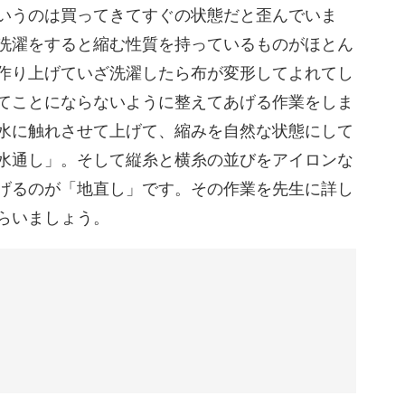
03:14
いうのは買ってきてすぐの状態だと歪んでいま
洗濯をすると縮む性質を持っているものがほとん
上げてくれる相棒へと変わります。
04:14
作り上げていざ洗濯したら布が変形してよれてし
05:12
てことにならないように整えてあげる作業をしま
水に触れさせて上げて、縮みを自然な状態にして
06:09
水通し」。そして縦糸と横糸の並びをアイロンな
ザイン
11:41
げるのが「地直し」です。その作業を先生に詳し
らいましょう。
17:52
ードルの高い部分です。
類から選ぶのもなかなかいきなりは難しいですよ