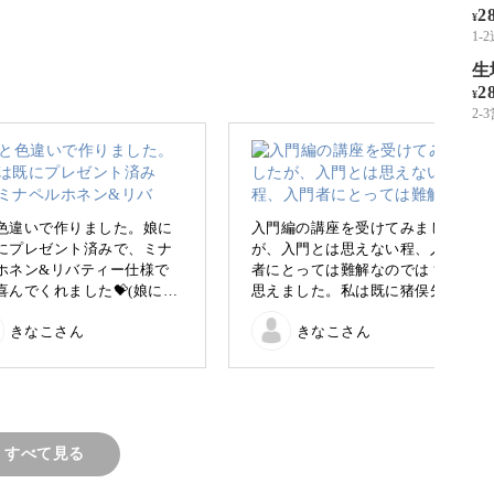
2
¥
1-
生
2
¥
2
ミシン」と聞いただけで尻込みしてしまう方。
ろうなぁ、と思いつつ、今さら基本から聞ける人
色違いで作りました。娘に
入門編の講座を受けてみました
にプレゼント済みで、ミナ
が、入門とは思えない程、入門
し…。
ホネン&リバティー仕様で
者にとっては難解なのでは？と
喜んでくれました💝(娘には
思えました。私は既に猪俣先生
ー)
の帆布トートを5作品作成してい
らしっかり技術を身に付けられるレッスンをご用
きなこさん
きなこさん
したら勿体無くて使えない
ますが、それでも、こんな事を
します😆
入門でやるのね〜と思った程で
す。然し乍ら、入門編は「基本
の基」からスタートして下さる
ので、物凄く分かりやすく丁寧
で、こちらの講座を受講し初め
すべて見る
て知った事もあり、とても勉強
になりました。完成した作品は