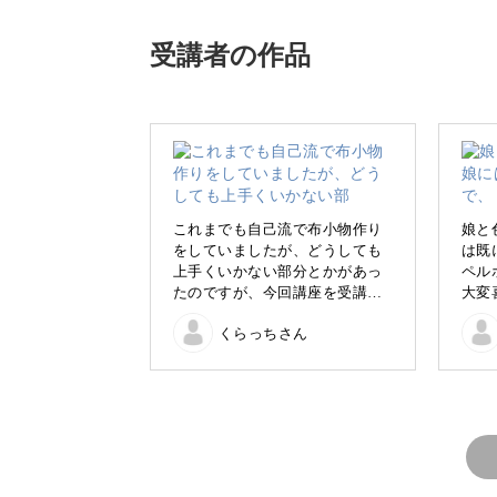
っています。
受講者の作品
ハンドメイドに興味があるけれど、「
ミシンができたらいろいろ作れるんだ
これまでも自己流で布小物作り
娘と
をしていましたが、どうしても
は既
もいないし、本を読む気にもならない
上手くいかない部分とかがあっ
ペル
たのですが、今回講座を受講し
大変
てみて先生の丁寧な解説がわか
ブル
そんなあなたにぴったりの、知識０か
くらっちさん
りやすく、自己流では分からな
完成
かった綺麗な仕上がりのコツを
気が
意いたしました。
学ぶ事が出来ました。キットの
ミナペルホネンの生地が廃盤と
の事で多少薄めの生地になりま
したが、仕上がりは上手くいっ
たと思います。次は自分で生地
を選んでチャレンジしてみよう