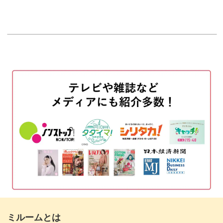
【本番】装飾を描く
はじめに
17:03
00:20
【本番】サインを書く
使用材料・道具
17:54
01:03
おわりに
【練習】文字と装飾の配置を決める
18:24
02:36
【練習】文字を書く
05:20
【練習】装飾を描く
08:01
【本番】文字を書く
08:37
【本番】装飾を描く
12:27
【本番】サインを書く
12:59
おわりに
13:44
ミルームとは