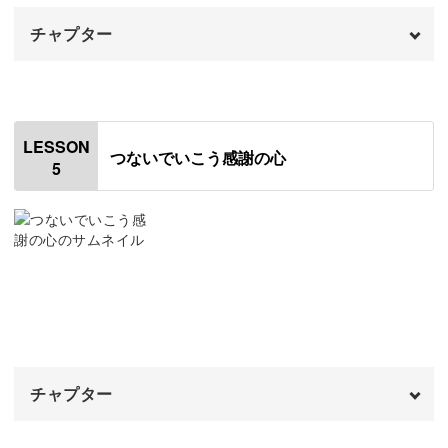
チャプター
【本番】文字を書く
11:54
皆さんのご参加を心からお待ちしています♪
【本番】サインを書く
オープニング
15:01
00:00
おわりに
はじめに
15:33
00:20
※ダイソーのパステルは店頭では品切れの可能性がござい
LESSON
つないでいこう感謝の心
ます。その場合は、ヌーベルなどカレーパステルをご使用
5
使用材料・道具
01:17
ください。
【練習】背景にパステルを塗る
03:13
【練習】文字の配置を決める
06:48
【練習】文字を書く
08:02
【練習】装飾を描く
10:44
チャプター
【本番】背景にパステルを塗る
11:44
【本番】文字を書く
オープニング
13:48
00:00