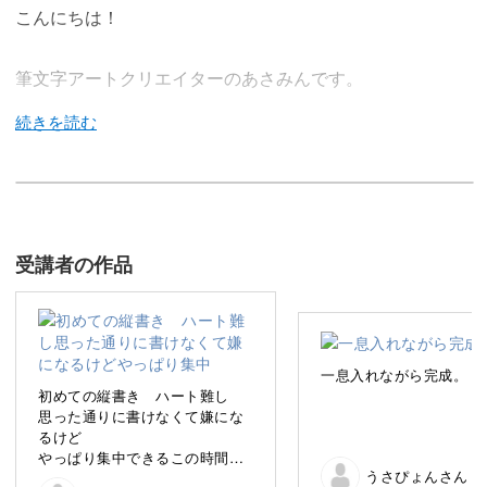
こんにちは！
筆文字アートクリエイターのあさみんです。
今回の講座では、筆ペンで書く「言葉アート」をご紹介し
ます。
受講者の作品
筆ペンが苦手という方でも、使い方の基本から説明します
ので安心してくださいね。
一息入れながら完成。
初めての縦書き ハート難し
思った通りに書けなくて嫌にな
るけど
前向きなメッセージの言葉アートは、書きながら癒やされ
やっぱり集中できるこの時間が
ることまちがいなし◎
うさぴょんさん
楽しいな♡