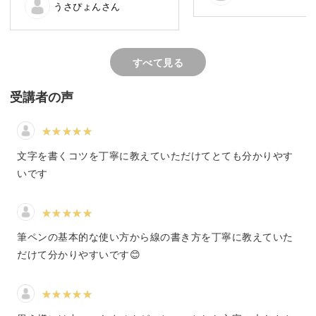
うさぴょんさん
筆ペンの魅力と言葉の力を組み合わせて、心温まるアート
作品を作っていきましょう！
すべて見る
受講者の声
筆ペンの使い方をマスター
文字を書くコツを丁寧に教えていただけてとても分かりやす
みなさんにとって、筆ペンはどんなイメージでしょうか？
いです
✓味があって好き
✓ご祝儀袋に書くときだけ使う
筆ペンの基本的な使い方から線の書き方を丁寧に教えていた
✓思うように字が書けない
だけて分かりやすいです😊