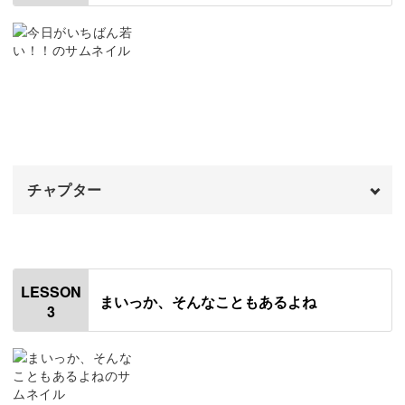
説していきますね。
筆ペンの使い方
02:29
線の練習をする
05:05
丸の練習をする
11:00
筆ペンに慣れてきたら、自分の好きな言葉やお気に入りの
歌詞を書いてみるのも楽しいですよ♪
うずまきの練習をする
12:44
チャプター
ばねの練習をする
14:09
毎日いろんな言葉を書いてみると、だんだんポジティブな
気持ちになってきます◎
言葉アートについて
オープニング
15:31
00:00
言葉アートを描くときのポイント
はじめに
17:21
00:20
LESSON
まいっか、そんなこともあるよね
3
落款印について
使用材料・道具
20:36
01:13
大切な人や自分自身に贈ろう
紙を準備する
【練習】背景にパステルを塗る
22:26
02:56
言葉アートは、パステルで背景を描くことで、さらに雰囲
おわりに
【練習】文字のサイズや配置を決める
24:15
06:10
気のある作品に。