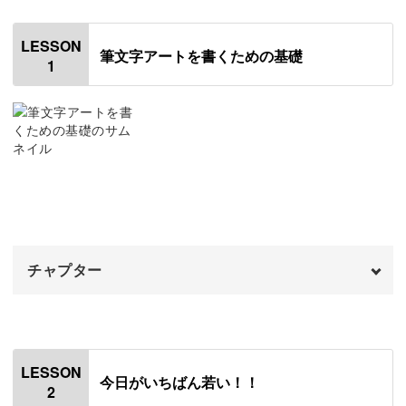
言葉アートに癒やされる
LESSON
筆文字アートを書くための基礎
1
前向きになれたり、心があたたまるような言葉を筆ペンに
のせて書く「言葉アート」。
筆ペン特有の丸く優しい字体を使うことで、言葉に自分の
思いや感情もプラスして表現できるアート作品です。
チャプター
「今日がいちばん若い！！」「大丈夫きっとうまくいく」
オープニング
00:00
など、書いていると心が落ち着くきっかけにもなる言葉の
数々。
はじめに
00:20
LESSON
今日がいちばん若い！！
2
使用材料・道具
01:30
実際にどうやって書いていくか、練習方法からじっくり解