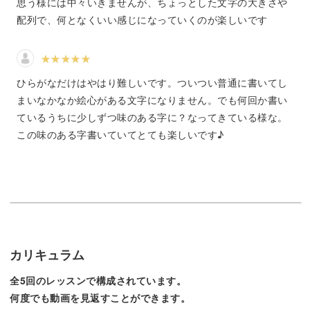
思う様には中々いきませんが、ちょっとした文字の大きさや
普段の生活ではなかなか使う機会がないので、いざ書くと
配列で、何となくいい感じになっていくのが楽しいです
なると扱い方が難しいですよね。
この講座では、使い方からお手入れの仕方まで、筆ペンの
ひらがなだけはやはり難しいです。ついつい普通に書いてし
基本をしっかり学ぶことができます。
まいなかなか絵心がある文字になりません。でも何回か書い
ているうちに少しずつ味のある字に？なってきている様な。
この味のある字書いていてとても楽しいです♪
文字の太さや大きさを変えるテクニックもお伝えしますの
で、練習していくうちにどんどん味のある字が書けるよう
になりますよ♪
筆の入れ方ひとつでガラッと雰囲気の変わる、筆ペンの魅
カリキュラム
力を堪能してくださいね。
全5回のレッスンで構成されています。
何度でも動画を見返すことができます。