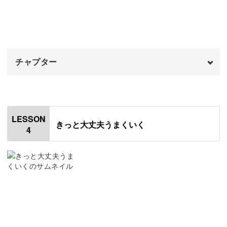
【練習】文字を書く
07:22
文字に顔の絵を描いて遊び心を加えたり、カラー筆ペンで
【本番】背景にパステルを塗る
個性を加える装飾技法もマスターできます。
10:56
チャプター
【本番】文字を書く
12:38
【本番】サインを書く
オープニング
15:39
00:00
最後に自分のサインを入れることで、特別なメッセージカ
保管方法の紹介
はじめに
16:22
00:20
ードにもなりますよ。
LESSON
きっと大丈夫うまくいく
4
おわりに
使用材料・道具
17:15
01:11
自由な発想でオリジナルの作品を作って、大切な人や自分
自身に贈ってみましょう。
【練習】背景にパステルを塗る
02:55
【練習】文字の配置を決める
05:42
【練習】文字を書く
07:05
筆ペンで書く言葉アートを通して、日々の生活に彩りを加
【本番】背景にパステルを塗る
09:50
えてみませんか？