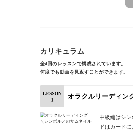
ーマでワンオラクル引いてみま
が出
した♪
もし
よ！
《5》なので、自分自身の変化を
すと
恐れず、解説書通りに読まなき
ん、
ゃという囚われから自分自身を
も、
今回は中級ということで、応用レベル
解放させて、自由に発想し、心
寄り
から楽しむ事で、私の持ってい
よう
カリキュラム
る力を存分に発揮できると読み
解きました！！
なか
具体的には、
しい
全4回のレッスンで構成されています。
あと、喉のチャクラでもあると
練習
何度でも動画を見返すことができます。
いう事なので、今はまだ自分自
◆シンボル
身のみを占っていますが、もっ
と自己リーディングの経験を積
◆色
んで、ゆくゆくは自分だけを占
LESSON
オラクルリーディン
うのではなく、いろいろな人に
◆数字
1
リーディングしたメッセージを
◆四大元素
伝えていくという道もあるよー
って教えてくれているように感
中級編はシン
じました。
そうすると、今見てる世界がも
の4つのポイントに基づいたリーディ
ドはカードに
っと開けていくけれど、その道