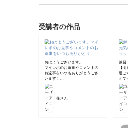
「オラクルカードの基本はばっちり！
受講者の作品
そんなあなたに向けて、さらなるステ
た。
おはようございます。
練習
マイレポのお返事やコメントの
【明
お返事をいつもありがとうござ
過ご
います！
えて
カードからのメッセージをもっと深く
カットの件、了解しました！
か？
気をつけます_(._.)_
空の
次回もしまたライブ配信があり
黄色
蓮さん
ましたら、参加します！
とい
よう
カードの意味をより詳しく知り、より
数字からのリーディングで
に取
【私の持っている力を思う存
ゃい
分、リーディングで活かす為に
発的
さまざまな要素を手がかり
はどうしたら良いか】というテ
ずパ