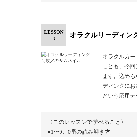
新たなリーディングのアプローチや応
オープニング
に深めましょう！
はじめに
LESSON
オラクルリーディン
3
赤のカード
黄色のカード
オラクルカー
ことも。今回
緑のカード
ます。込めら
青のカード
ディングにお
という応用テ
むらさきのカード
白のカード
〈このレッスンで学べること〉
実践してみよう
■1〜9、0番の読み解き方