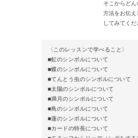
を選ぶも選ばないも、それもま
そこからどん
たあなたの自由だよって。
方法をお伝え
窮屈に捉えなくて大丈夫だよっ
て。
してみてくだ
オラクルカードに印刷されているイラ
今までは1本の道しかないと思っ
て、その道を歩いてきたのです
り、そのカードならではのカラーがあ
が、オラクルカードをまた使う
ようになってからは複数の道が
〈このレッスンで学べること〉
私にもちゃんとあったんだなっ
■虹のシンボルについて
それらがどのような意味を物語ってい
て思えました。
自分で“1本の道しかない”と決め
■蝶のシンボルについて
繋がります。
つけていたのだなと。
■てんとう虫のシンボルについて
もっと自分自身の人生を楽しん
■太陽のシンボルについて
ご自分のカードと照らし合わせながら
で豊かにしていきたいです！！
本当、オラクルカードは温かく
■満月のシンボルについて
優しいエネルギーで背中を押し
てくれますね！！
■鳥のシンボルについて
リーディングを展開させる
この講座に出会えて、先生に出
■蓮のシンボルについて
会えて感謝です。
ありがとうございます！！
■カードの特長について
カードに描かれるシンボルや、色、数