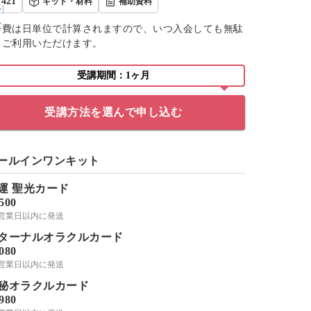
421
キット・材料
補助資料
会費は日単位で計算されますので、いつ入会しても無駄
くご利用いただけます。
受講期間：1ヶ月
受講方法を選んで申し込む
ールインワンキット
運 聖光カード
,500
-3営業日以内に発送
ターナルオラクルカード
,080
-3営業日以内に発送
秘オラクルカード
,980