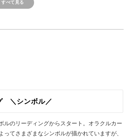
すべて見る
来たり、人を励ます場面が
あった時に『大丈夫だ
！！！！』って明るく励ま
いうよりは、『うん、う
そっかぁ。辛かったね、で
大丈夫だよ』って、傾聴・
の読み解き方をご紹介します。
添い型の励まし方が出来る
に思いました。
なか色から読み解くのは難
ですね…
あるのみだと思いました。
グ ＼シンボル／
ボルのリーディングからスタート。オラクルカー
ングです。
よってさまざまなシンボルが描かれていますが、