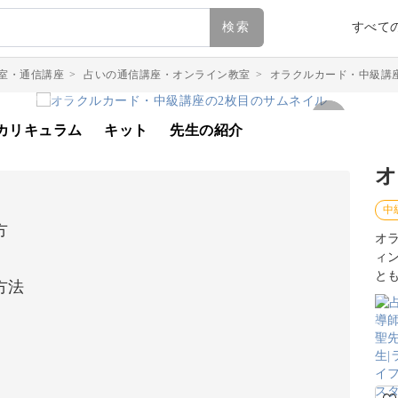
検索
すべて
室・通信講座
>
占いの通信講座・オンライン教室
>
オラクルカード・中級講
カリキュラム
キット
先生の紹介
オ
中
方
オ
ィ
と
方法