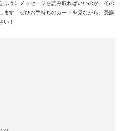
なふうにメッセージを読み取ればいいのか、その
します。ぜひお手持ちのカードを見ながら、受講
さい！
ストには、虹や炎などのシンボルが含まれていた
ったりします。
るのかを知ることで、より深いリーティングへと
、学んでいきましょう！
には
字、そして四大元素。