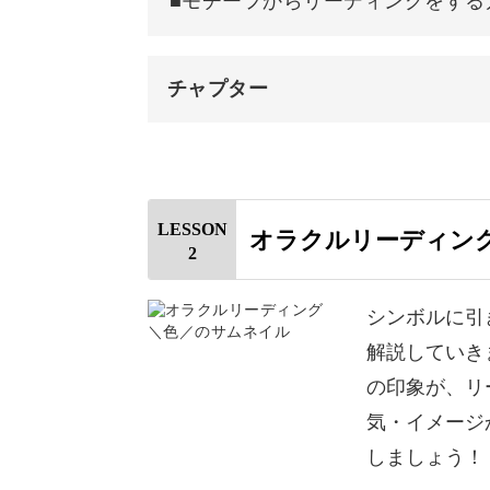
■モチーフからリーディングをする
これらの要素の意味がわかったら、そ
のか、というところも各レッスンで丁
チャプター
オープニング
はじめに
引いたカードに太陽が描かれていたら
LESSON
オラクルリーディン
2
虹のシンボル
最初に目についた色が紫だったら？
水に深く関連した絵柄だったら？
蝶のシンボル
シンボルに引
解説していき
てんとう虫のシンボル
それぞれのパターンについて、ひとつ
の印象が、リ
太陽のシンボル
気・イメージ
ご自分のリーディングの参考にできる
しましょう！
満月のシンボル