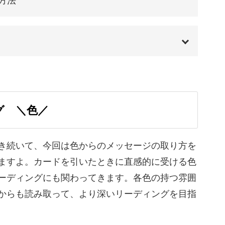
方法
れをどのようにリーディングに結びつければいい
寧に解説します♪
00:00
00:20
？
グ ＼色／
01:19
04:13
き続いて、今回は色からのメッセージの取り方を
ますよ。カードを引いたときに直感的に受ける色
06:18
ひとつお話ししていきます。
ーディングにも関わってきます。各色の持つ雰囲
07:07
からも読み取って、より深いリーディングを目指
テクニックが盛りだくさんです！
08:19