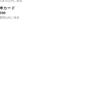
-3営業日以内に発送
神カード
,980
2週間以内に発送
中級で教えていただいたシンボ
ルや色からのリーディングを心
がけました！「今日の仕事をス
ムーズに進めるにはどう行動し
たらいいですか？」と尋ねたら
こちらのカードで、遠くに見え
る地球と水が気になったので、
ねむさん
「状況を俯瞰して、何か言えて
いないことがあったら相談しま
しょう」かな…と思ったのです
が…🤔 地球、水、女性なので
もう少し優しさや見守り、育む
といった意味を込めて読んだほ