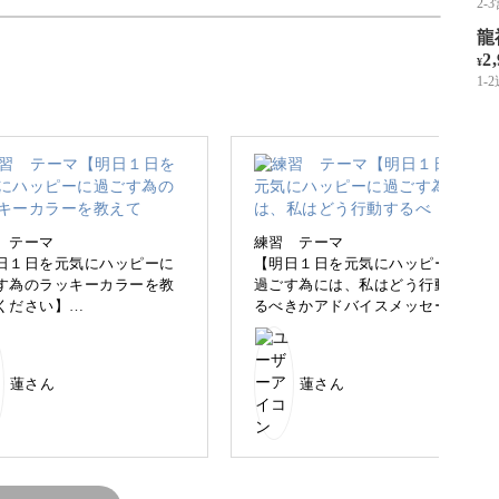
2
龍
2
」
¥
1-
ップアップを目指せる中級講座をご用意しまし
 テーマ
練習 テーマ
日１日を元気にハッピーに
【明日１日を元気にハッピーに
す為のラッキーカラーを教
過ごす為には、私はどう行動す
ください】
るべきかアドバイスメッセージ
読み解いて、ご自分の決断に役立ててみません
をください。】
黄色に目がいきました。
といっても、鮮やかな黄色
まったり過ごしている親子の猫
蓮さん
蓮さん
うより落ち着いた山吹色の
ちゃんに目がいったので、明日
な色なので、この色を身近
は家族とのコミュニケーション
深いリーティングを目指しましょう。
り入れる事で、無駄にはし
やスキンシップをしっかりとっ
で体力消耗を防げたり、突
ていく事で、心が満たされてハ
な事が起きたとしても慌て
ッピーな１日を過ごせていける
に
ニクらずに落ち着いて対処
ように感じました♪