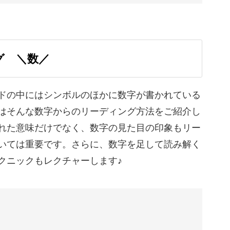
用テクニックで、オラクルカードとの対話をさら
00:00
00:20
グ ＼数／
01:12
04:27
ドの中にはシンボルのほかに数字が書かれている
はそんな数字からのリーディング方法をご紹介し
06:14
れた意味だけでなく、数字の見た目の印象もリー
07:51
いては重要です。さらに、数字を足して読み解く
クニックもレクチャーします♪
09:32
10:46
12:26