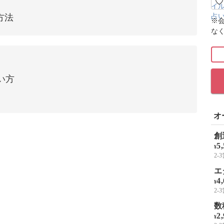
方法
※
な
い方
オ
創
5
¥
2
エ
4
¥
2
数
2
¥