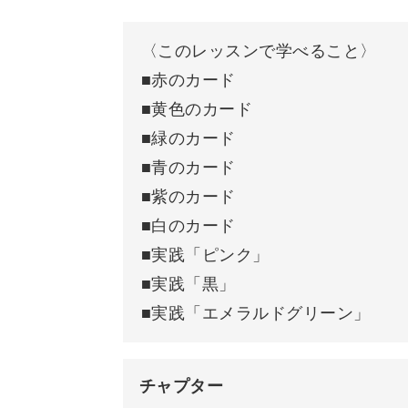
鳥のシンボル
〈このレッスンで学べること〉
蓮のシンボル
実践形式でのレッスン
■赤のカード
■黄色のカード
カードの特長について
■緑のカード
また、これらのテクニックはすべて、
モチーフからリーディングをする
■青のカード
す。
■紫のカード
おわりに
■白のカード
みなさんはお客様になったような気持
■実践「ピンク」
■実践「黒」
■実践「エメラルドグリーン」
初級講座で学んださまざまな知識を、
す。
チャプター