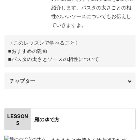
紹介します。パスタの太さごとの相
性のいいソースについてもお伝えし
ていきますよ。
〈このレッスンで学べること〉
■おすすめの乾麺
■パスタの太さとソースの相性について
チャプター
オープニング
00:00
はじめに
00:20
LESSON
麺のゆで方
5
おすすめの乾麺パスタ
00:35
麺の太さとソースの相性について
02:07
もちもちと食感よく仕上げるため