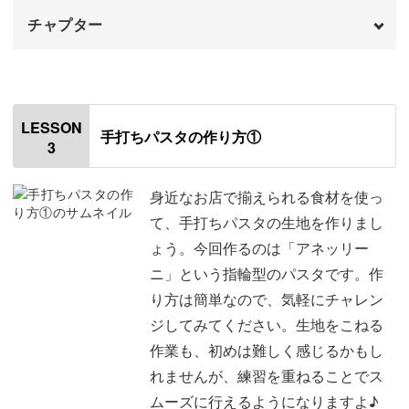
チャプター
定番の「トマトソース」から、お子様にも人気の「クリー
ムソース」。
オープニング
00:00
はじめに
00:20
ちょっとリッチな味わいの「煮込みソース」、さらにはお
LESSON
手打ちパスタの作り方①
洒落な「冷製パスタ」まで。
3
にんにくの下準備
01:06
手作りならではの、一味違うソースの作り方をお教えしま
イタリアンパセリの下準備
03:43
身近なお店で揃えられる食材を使っ
す。
て、手打ちパスタの生地を作りまし
トマトの下準備
05:15
ょう。今回作るのは「アネッリー
ニ」という指輪型のパスタです。作
黒こしょうの下準備
09:55
り方は簡単なので、気軽にチャレン
唐辛子の下準備
10:50
ご家族でのランチやディナーをちょっと豪華に楽しみたい
ジしてみてください。生地をこねる
時、ホームパーティーなどでお客さんをおもてなししたい
作業も、初めは難しく感じるかもし
チーズの下準備と保存方法
11:47
時など、さまざまな場面で活躍すること間違いなしです♪
れませんが、練習を重ねることでス
おわりに
ムーズに行えるようになりますよ♪
15:00