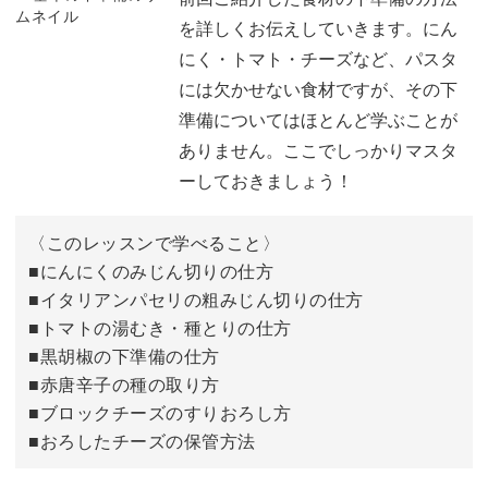
け継がれているほど！
を詳しくお伝えしていきます。にん
よく使うオイルの名称について
08:31
にく・トマト・チーズなど、パスタ
には欠かせない食材ですが、その下
おわりに
08:58
準備についてはほとんど学ぶことが
そんなイタリアの家庭料理「手打ちパスタ」に、ご自宅で
ありません。ここでしっかりマスタ
もチャレンジしてみましょう。
ーしておきましょう！
手に入りにくい食材や道具は一切使いませんので、ぜひお
〈このレッスンで学べること〉
気軽にご受講くださいね♪
■にんにくのみじん切りの仕方
■イタリアンパセリの粗みじん切りの仕方
■トマトの湯むき・種とりの仕方
■黒胡椒の下準備の仕方
ソースのレパートリーを増やしたいあなたに
■赤唐辛子の種の取り方
■ブロックチーズのすりおろし方
■おろしたチーズの保管方法
講座では、手打ちパスタに合うパスタソースの作り方もご
紹介します。