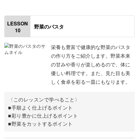
オープニング
00:00
はじめに
00:20
LESSON
野菜のパスタ
10
使用材料
01:17
食材を切る
02:30
栄養も豊富で健康的な野菜のパスタ
の作り方をご紹介します。野菜本来
みじん切りした野菜を炒める
05:33
の甘みや香りが楽しめるので、体に
優しい料理です。また、見た目も美
お肉を炒める
09:21
しく食卓を彩る一皿にもなります。
ソースを煮詰める
16:11
〈このレッスンで学べること〉
保存袋に移す
21:55
■手順よく仕上げるポイント
■彩り豊かに仕上げるポイント
完成♪
22:38
■野菜をカットするポイント