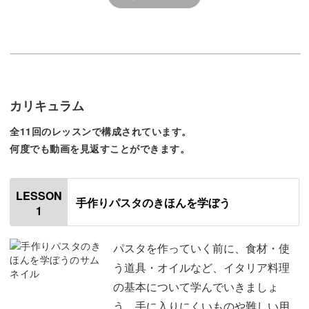
学びの多い講座をありがとうご
ざいました♪
そもそも「手打ちパスタ」とは、小麦粉・卵・水・塩など
を混ぜ合わせ、手でこねて伸ばし、切って作ったパスタの
ことを言います。
カリキュラム
全11回のレッスンで構成されています。
手作業で作るので、形や厚みにバラつきがあり、ソースと
何度でも動画を見返すことができます。
も良く絡むパスタに仕上がります。
LESSON
市販のパスタよりもやや太めで歯ごたえがあり、もちもち
手作りパスタのきほんを学ぼう
1
とした食感が特徴です。
パスタを作っていく前に、食材・使
う道具・オイルなど、イタリア料理
の基本について学んでいきましょ
噛むほどに小麦の風味が広がり、「パスタそのものが美味
う。手に入りにくいものや難しい用