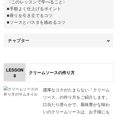
〈このレッスンで学べること〉
■手順よく仕上げるポイント
■香りを引き立てるコツ
■ソースとパスタを絡めるコツ
チャプター
オープニング
00:00
はじめに
00:20
LESSON
クリームソースの作り方
8
使用材料
01:14
食材を切る
02:52
濃厚なコクがたまらない「クリーム
ソース」の作り方をご紹介します。
ソースを作る
05:49
口当たり滑らかで、風味豊かな味わ
いのクリームソースは、お子様にも
麺をゆでる
09:55