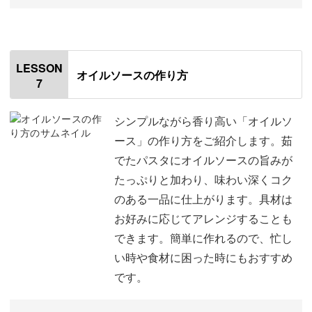
オープニング
00:00
はじめに
00:20
LESSON
オイルソースの作り方
7
使用材料
01:00
食材を切る
02:06
シンプルながら香り高い「オイルソ
ース」の作り方をご紹介します。茹
にんにくとたまねぎを炒める
03:55
でたパスタにオイルソースの旨みが
たっぷりと加わり、味わい深くコク
トマト缶を入れて煮詰める
10:12
のある一品に仕上がります。具材は
保存袋に移す
14:47
お好みに応じてアレンジすることも
できます。簡単に作れるので、忙し
おわりに
16:42
い時や食材に困った時にもおすすめ
です。