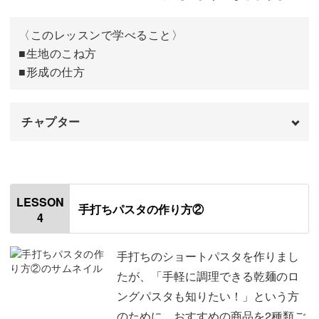
〈このレッスンで学べること〉
■生地のこね方
■形成の仕方
チャプター
オープニング
00:00
はじめに
00:20
LESSON
手打ちパスタの作り方②
4
使用材料
01:21
生地をこねる
01:57
手打ちのショートパスタを作りまし
たが、「手軽に調理できる乾麺のロ
休ませた生地をこねる
12:07
ングパスタも知りたい！」という方
のために、おすすめの商品を2種類ご
形成する
15:17