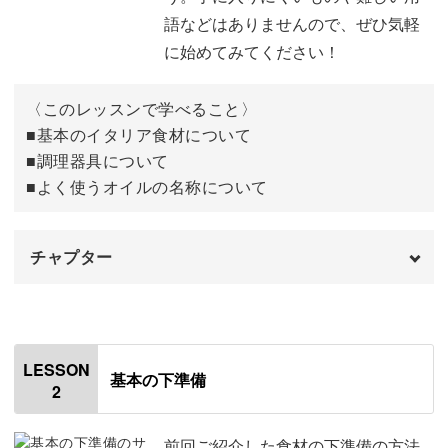
しい！」そんな一皿が作れます。
語などはありませんので、ぜひ気軽
に始めてみてください！
〈このレッスンで学べること〉
本格的なパスタが、ご自宅で簡単に！
■基本のイタリア食材について
■調理器具について
「手打ちパスタ」というと、専門店などお店でしか食べら
■よく使うオイルの名称について
れないというイメージもありますが、実はご自宅でも気軽
に作っていただけます。
チャプター
オープニング
00:00
本場イタリアでは、手打ちパスタは特別なものではなく、
はじめに
00:20
LESSON
ごく一般的な家庭料理なんです。
基本の下準備
2
基本のイタリア食材について
01:20
特に、南部の地域では、各家庭で伝統的なレシピが代々受
調理器具について
04:25
前回ご紹介した食材の下準備の方法