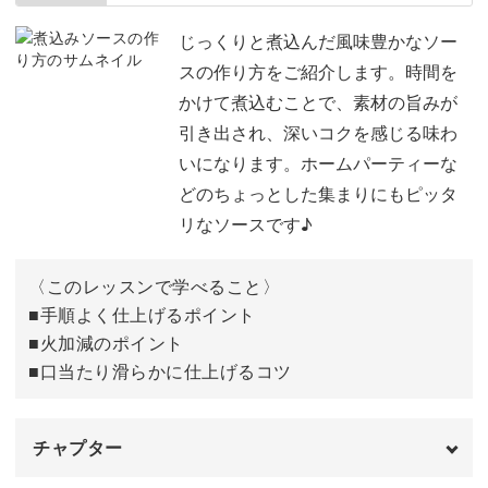
食材を切る
03:14
じっくりと煮込んだ風味豊かなソー
スの作り方をご紹介します。時間を
ソースを作る
04:41
かけて煮込むことで、素材の旨みが
引き出され、深いコクを感じる味わ
パスタをゆでる
08:18
いになります。ホームパーティーな
ソースを調整する
09:57
どのちょっとした集まりにもピッタ
リなソースです♪
パスタとソースを合わせる
12:02
盛り付けをする
15:18
〈このレッスンで学べること〉
■手順よく仕上げるポイント
完成♪
16:00
■火加減のポイント
■口当たり滑らかに仕上げるコツ
チャプター