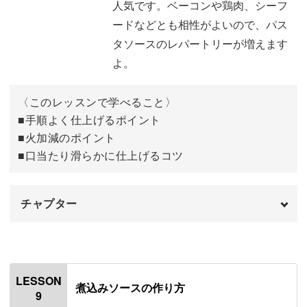
人気です。ベーコンや鶏肉、シーフ
ソースを調節する
11:45
ードなどとも相性がよいので、パス
タソースのレパートリーが増えます
麺とソースを合わせる
12:42
よ。
盛りつけをする
16:29
〈このレッスンで学べること〉
完成♪
17:03
■手順よく仕上げるポイント
■火加減のポイント
■口当たり滑らかに仕上げるコツ
チャプター
オープニング
00:00
はじめに
00:20
LESSON
煮込みソースの作り方
9
使用材料
01:19