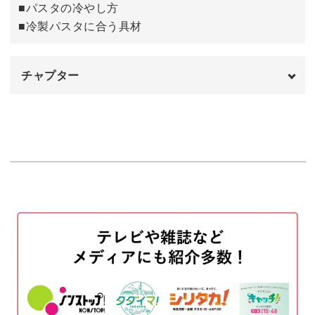
■パスタの冷やし方
■冷製パスタに合う具材
チャプター
オープニング
00:00
はじめに
00:20
使用材料
01:46
ソースを作る
03:17
パスタをゆでる
09:37
パスタを氷水で冷やす
11:39
パスタとソースを和える
14:25