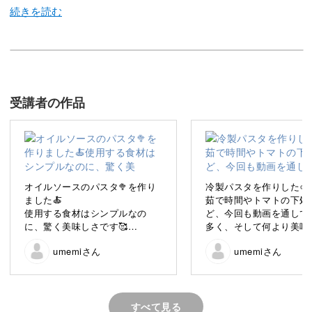
僕は、本場イタリアのレストランで約3年ほど修業した
後、帰国しイタリア料理家として料理教室・出張料理・企
業へのレシピ提案など幅広く活動しています。
受講者の作品
さて、今回の講座では「手打ちパスタ」の作り方や、手打
オイルソースのパスタ🥦を作り
冷製パスタを作りした🍅
ちパスタとも相性のよい「パスタソース」の作り方をご紹
ました🍝
茹で時間やトマトの下処
使用する食材はシンプルなの
ど、今回も動画を通して
介します。
に、驚く美味しさです🥰
多く、そして何より美味
たです🍝
umemiさん
umemiさん
今後も活用させていただきま
また作ります！！
す。
今回受講することができ、パス
タのバリエーションが増えて嬉
手打ちパスタって？
しかったです！
すべて見る