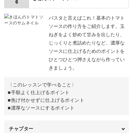
6
乾麺をゆでる材料
01:01
乾麺のゆで方
01:52
パスタと言えばこれ！基本のトマト
ソースの作り方をご紹介します。玉
手打ちパスタをゆでる材料
08:30
ねぎをよく炒めて甘みを出したり、
じっくりと煮詰めたりなど、濃厚な
手打ちパスタのゆで方
09:14
ソースに仕上げるためのポイントを
おわりに
14:03
ひとつひとつ押さえながら作ってい
きましょう。
〈このレッスンで学べること〉
■手順よく仕上げるポイント
■焦げ付かせずに仕上げるポイント
■濃厚なソースにするポイント
チャプター