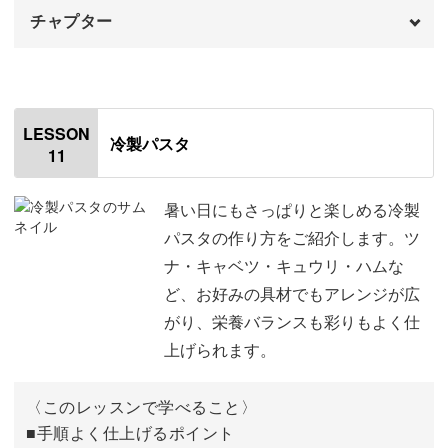
チャプター
オープニング
00:00
はじめに
00:20
LESSON
冷製パスタ
11
使用材料
01:31
下準備をする
03:04
暑い日にもさっぱりと楽しめる冷製
パスタの作り方をご紹介します。ツ
きのこを炒める
05:27
ナ・キャベツ・キュウリ・ハムな
ど、お好みの具材でもアレンジが広
パスタをゆでる
10:03
がり、栄養バランスも彩りもよく仕
パスタとソースを合わせる
11:20
上げられます。
盛りつけをする
14:12
〈このレッスンで学べること〉
完成♪
■手順よく仕上げるポイント
14:59