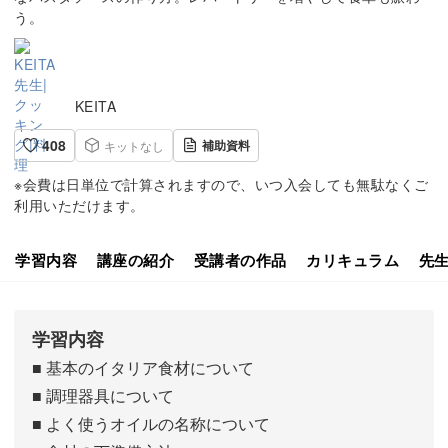
う。
KEITA
408
補助資料
キットなし
※会費は日単位で計算されますので、いつ入会しても無駄なくご
利用いただけます。
学習内容
講座の紹介
受講者の作品
カリキュラム
先
学習内容
■ 基本のイタリア食材について
■ 調理器具について
■ よく使うオイルの名称について