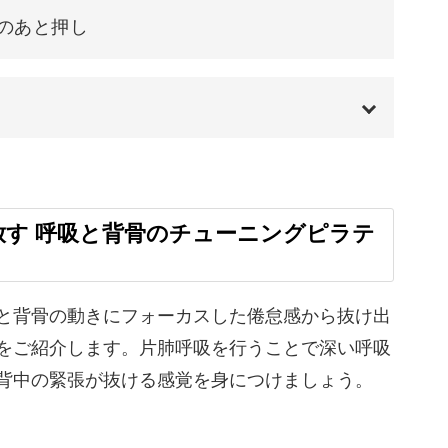
のあと押し
くしない方にもおすすめな、体操のような感覚で
ィスがおすすめされることも多くあるくらい、体
00:00
ものです。
00:20
放す 呼吸と背骨のチューニングピラテ
を改善する効果が期待できます。
01:30
01:39
と背骨の動きにフォーカスした倦怠感から抜け出
をご紹介します。片肺呼吸を行うことで深い呼吸
04:44
背中の緊張が抜ける感覚を身につけましょう。
だけではなく心も穏やかに整えてくれます。
06:12