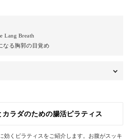
れる方が多く、がんばりすぎな方には必要なリラ
07:50
には集中力を高めてくれる
10:51
ります。
ng Breath
やかな筋肉を育てながら、心も穏やかに整えてい
が楽になる胸郭の目覚め
00:00
方、大歓迎！
00:20
とカラダのための腸活ピラティス
はリハビリ用に開発されたこともあり、運動が苦
01:17
行いやすいエクササイズです。
01:27
に効くピラティスをご紹介します。お腹がスッキ