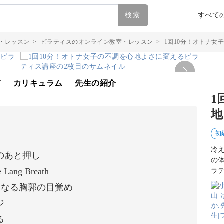
検索
すべて
・レッスン
>
ピラティスのオンライン教室・レッスン
>
1回10分！オトナ女
声
カリキュラム
先生の紹介
1
地
初
冷
のあと押し
の
g Breath
ラ
が楽になる胸郭の目覚め
ジ
る