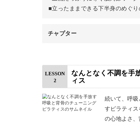
■立ったままできる下半身のめぐり
なので、運動嫌いな方や普段運動を全
取り組める運動です。
チャプター
接骨院や整骨院でも療法としてピラテ
オープニング
に負担をかけすぎずに効果が見込める
はじめに
なんとなく不調を手
LESSON
ィス
バランスが整うことで、日々のお悩み
2
使用道具
足首を意識して動かす
続いて、呼吸
すピラティス
股関節を前後に動かす
の心地よさ、
また、ピラティスで行う呼吸法は、体
上半身をひねる