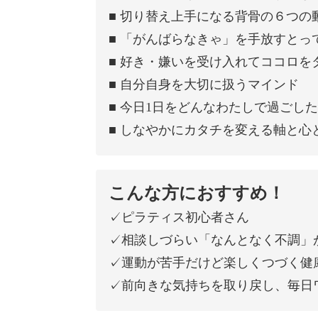
■ 切り替え上手になる背骨の６つの
■ 「がんばらなきゃ」を手放すとっ
■ 好き・嫌いを受け入れてココロを
■ 自分自身を大切に扱うマインド
■ 今日1日をどんなわたしで過ごし
■ しなやかにカタチを変える軸と心
こんな方におすすめ！
✓ピラティス初心者さん
✓相談しづらい「なんとなく不調」
✓運動が苦手だけど楽しくつづく健
✓前向きな気持ちを取り戻し、毎日