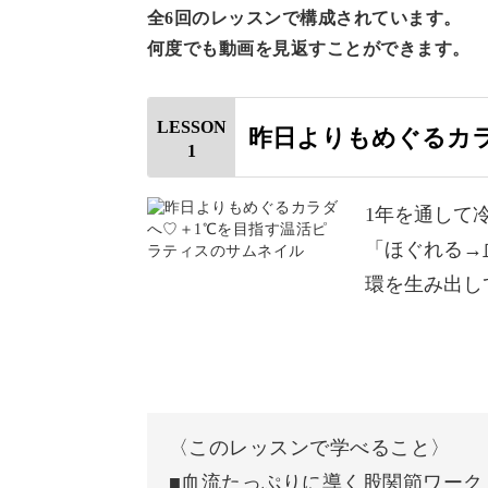
全6回のレッスンで構成されています。
何度でも動画を見返すことができます。
そもそもピラティスって何
LESSON
昨日よりもめぐるカ
1
今では聞き馴染みの多い言葉ですが、
です。
1年を通して
「ほぐれる→
ピラティスとは、日本では体幹トレー
環を生み出し
ハビリから生まれたエクササイズ。
常に緩やかな動きを行いながら、体に
ークなのです。
〈このレッスンで学べること〉
■血流たっぷりに導く股関節ワーク