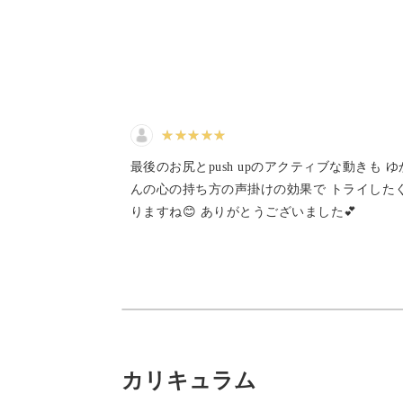
・イライラして家族に当たってしまう
そのようなお悩みを抱えているのはあ
お悩みなのです。
そんなつらい悩みも、ピラティスなら1
最後のお尻とpush upのアクティブな動きも 
んの心の持ち方の声掛けの効果で トライした
りますね😊 ありがとうございました💕
1回10分だから、忙しい方でも無理な
その日の気分や体調に合わせてレッス
ペシャルケアが叶いますよ。
カリキュラム