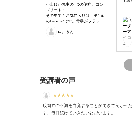
丁度
小山ゆか先生の4つの講座、コン
プリート！
1日のうちほんの10分だけ、ご自身の
その中でもお気に入りは、第4弾
のLesson2です。骨盤がフラット
になる感覚がとても気持ちよく
ピラティスのゆったりとした動きで、
kiyoさん
て、リピートしてます！
されるワークを、一緒に行っていきま
受講者の声
必要なのは1日10分だけ
あなたは、こんな不調を感じていませ
股関節の不調を自覚することができて良かっ
す。毎日続けていきたいと思います。
・手足が冷えて辛い
・倦怠感を感じる日が多い