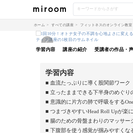
ホーム
>
すべての講座
>
フィットネスのオンライン教室
学習内容
講座の紹介
受講者の作品・
学習内容
■ 血流たっぷりに導く股関節ワーク
■ 立ったままできる下半身のめぐり
■ 意識的に片方の肺で呼吸をするOne Lan
■ つまづきやすいHead Roll Up
■ 腸のための骨盤まわりのマッサー
■ 下腹部を使う感覚が掴みやすくな