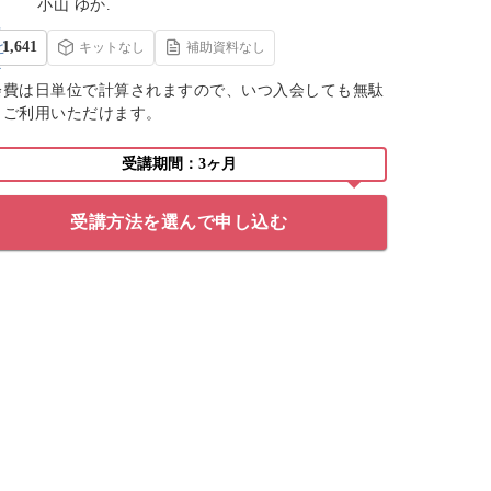
小山 ゆか.
1,641
キットなし
補助資料なし
会費は日単位で計算されますので、いつ入会しても無駄
くご利用いただけます。
受講期間：3ヶ月
受講方法を選んで申し込む