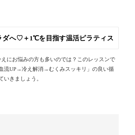
？
ラダへ♡＋1℃を目指す温活ピラティス
ヨガほど意味はあまり知られていないことが多い
冷えにお悩みの方も多いのでは？このレッスンで
血流UP→冷え解消→むくみスッキリ」の良い循
ニングのイメージが強いかもしれませんが元はリ
ていきましょう。
負担をかけずにインナーマッスルを鍛えられるワ