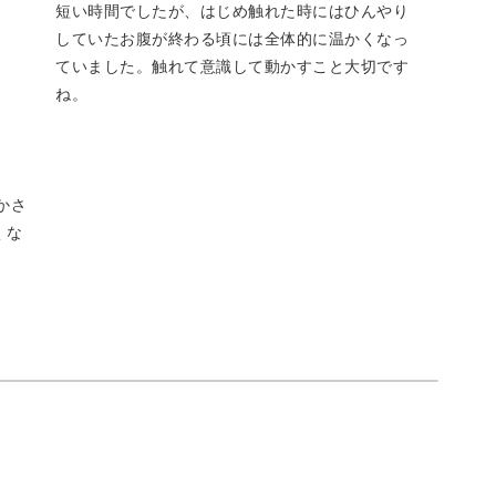
短い時間でしたが、はじめ触れた時にはひんやり
していたお腹が終わる頃には全体的に温かくなっ
ていました。触れて意識して動かすこと大切です
なただけではありません。大人女性にはよくある
ね。
日1回10分のワークでケアすることが可能です。
ゆかさ
くな
く取り組んでいただけます。
ンを選んだり、組み合わせると、ご自身だけのス