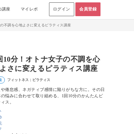
の講座
マイレポ
ログイン
会員登録
子の不調を心地よさに変えるピラティス講座
回10分！オトナ女子の不調を心
よさに変えるピラティス講座
フィットネス
ピラティス
級
|
えや倦怠感、ネガティブ感情に陥りがちな方に。その日
体の悩みに合わせて取り組める、1回10分のかんたんピ
ティス。