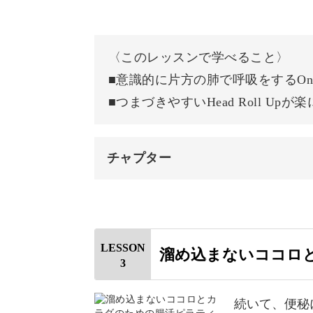
自律神経をととのえる効果にも注目さ
骨盤を動かす
ックスを与え、ぼんやりしてしまう時
おわりに
なりたいわたしに近づくきっかけとな
〈このレッスンで学べること〉
■意識的に片方の肺で呼吸をするOne La
ピラティスのワークと呼吸法で、しな
■つまづきやすいHead Roll Up
きましょう。
チャプター
オープニング
初心者さん・運動が苦手な
はじめに
LESSON
溜め込まないココロ
先ほどもお話しましたが、ピラティス
3
使用道具
手な方・運動を行う習慣がない方でも
片肺呼吸をする
続いて、便秘