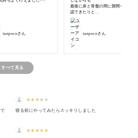
気持ちよく行えました^ ^
じながらも
最後に床と骨盤の間に隙間を確
認できたりと
カラダと心に向き合う時間にしてみませんか？
、身体がスッキリした気がしま
した^ ^
カラダを日々のストレスから解放し、心まで満た
tanpocoさん
tanpocoさん
しょう。
すべて見る
んか？
たで
寝る前にやってみたらスッキリしました