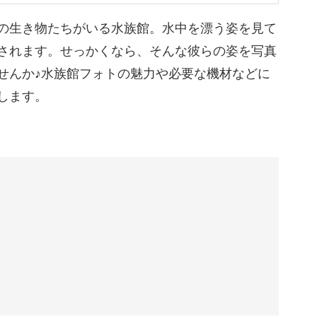
の生き物たちがいる水族館。水中を漂う姿を見て
図から、上級者テクまで見逃せないポイントが満
されます。せっかくなら、そんな彼らの姿を写真
せんか♪水族館フォトの魅力や必要な機材などに
します。
水族館を周るようなイメージで、僕がこれまでに
の設定やどの構図を使ったかをご説明します。
のイメージを膨らませていきましょう。