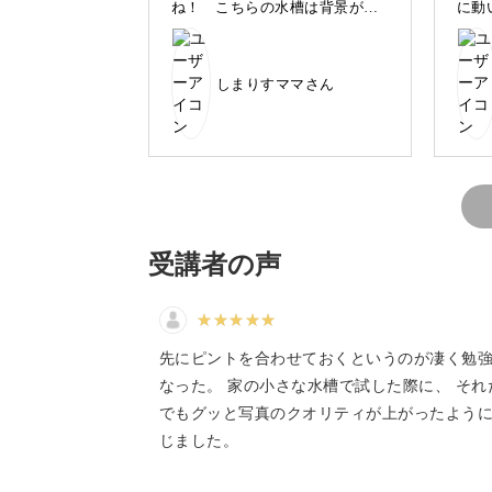
ね！ こちらの水槽は背景が黒
に動
動いているものを「ピタリ
で、ショッキングピンクのお花
い通
が入っていて、魚のビジュアル
も醍
が際立つようにコーディネート
しまりすママさん
されていました！
動いているものをピタリと止めて撮影
いきものの動きが予測不可能というこ
がある方も多いのではないでしょうか
受講者の声
いきものの表情や動きをぴたりと捉え
先にピントを合わせておくというのが凄く勉
ります。
なった。 家の小さな水槽で試した際に、 それ
でもグッと写真のクオリティが上がったよう
じました。