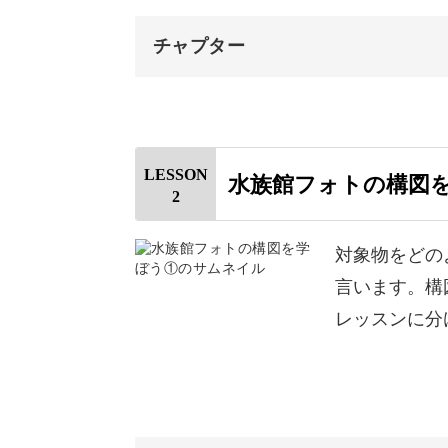
光を上手く活用して思い出
チャプター
水族館では、クラゲがいる暗い場所が
オープニング
コーナーごとに明るさが違います。
はじめに
LESSON
水族館フォトの構図
2
自己紹介と作品例
そのような水族館で、どのようにした
水族館フォトとは
対象物をどの
を抑えていきましょう。
言います。構
水族館フォトで必要な要素
レッスンに分
講座を受講し終えたら、ぜひ水族館に
露出の三角関係について
いね！
おすすめの機材とアプリ
今回のまとめ