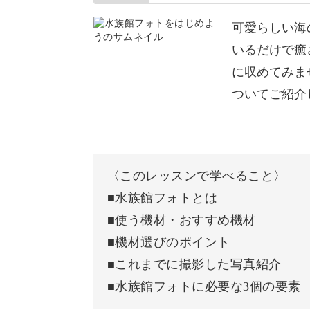
お伝えします。
可愛らしい海
初心者さんでもすぐに実践ができる構
いるだけで癒
載です。
に収めてみま
ついてご紹介
テクニックをお伝えした後は、実際に
〈このレッスンで学べること〉
撮影した写真をご紹介しながらカメラ
■水族館フォトとは
■使う機材・おすすめ機材
学んだことを実践する感覚で、撮影へ
■機材選びのポイント
■これまでに撮影した写真紹介
■水族館フォトに必要な3個の要素