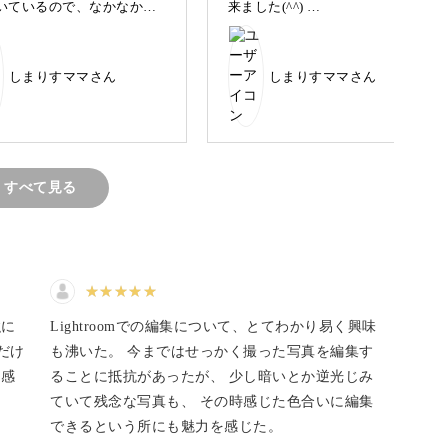
いているので、なかなか思
来ました(^^)
」と止めるテクニックが学べます
りにはなりませんが、それ
こちらの写真はムツゴロウが2匹
醐味ですね！(^^)
見つめあっているように撮りま
した。
しまりすママさん
しまりすママさん
私のカメラはオートフォーカス
するのはなかなか難しいです。
しか出来ない機種だと思い込ん
でいましたが、こちらのレッス
ンを聞きながら設定を見直して
ともあり、上手く撮影できないという感じたこと
みたところ、マニュアルにも切
り替えることが出来ました笑
。
すべて見る
るためには、コツやカメラの設定方法が大切にな
強に
Lightroomでの編集について、とてわかり易く興味
だけ
も沸いた。 今まではせっかく撮った写真を編集す
に感
ることに抵抗があったが、 少し暗いとか逆光じみ
ていて残念な写真も、 その時感じた色合いに編集
できるという所にも魅力を感じた。