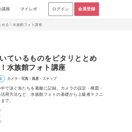
の講座
マイレポ
ログイン
会員登録
とめる！水族館フォト講座
いているものをピタリととめ
！水族館フォト講座
カメラ・写真
風景・スナップ
級
|
の中で泳ぐ魚たちを素敵に記録。カメラの設定・構図・
の活用方法など、水族館フォトの基礎から上級者テクニ
クまで。