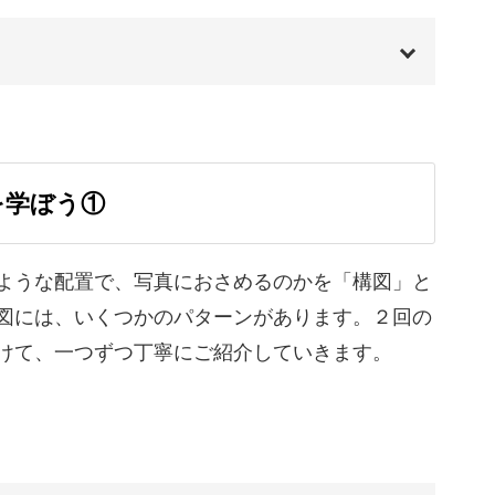
に残る写真を撮ろう
あったり、自然光が差している場所があったり、
00:00
00:20
を学ぼう①
01:12
ら上手く光を活用できるのかを学び、撮影のコツ
02:20
ような配置で、写真におさめるのかを「構図」と
図には、いくつかのパターンがあります。２回の
02:52
けて、一つずつ丁寧にご紹介していきます。
足を運んで、すてきな一枚をおさめてみてくださ
04:37
06:18
07:39