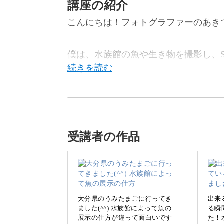
講座の紹介
こんにちは！フォトグラファーのあき
僕は、水族館の魚や生き物を撮影し、S
この講座では、水族館でキレイな写真
えします。
受講者の作品
水族館へ一緒に出かけるような気持ち
大分県のうみたまごに行ってき
出来
ました(^^) 水族館によって魚の
る瞬
展示の仕方が違って面白いです
た！