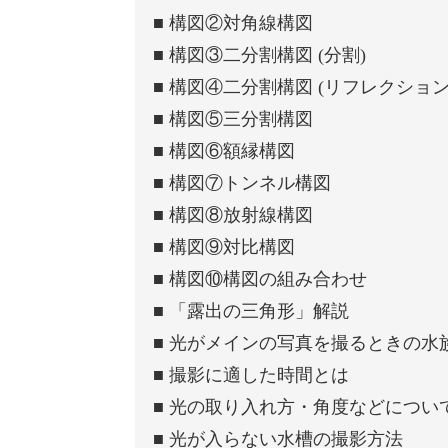
■ 構図②対角線構図
■ 構図③二分割構図 (分割)
■ 構図④二分割構図 (リフレクション
■ 構図⑤三分割構図
■ 構図⑥額縁構図
■ 構図⑦トンネル構図
■ 構図⑧放射線構図
■ 構図⑨対比構図
■ 構図⑩構図の組み合わせ
■ 「露出の三角形」解説
■ 光がメインの写真を撮るときの水
■ 撮影に適した時間とは
■ 光の取り入れ方・角度などについ
■ 光が入らない水槽の撮影方法