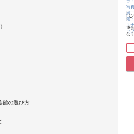
)
※
な
族館の選び方
て