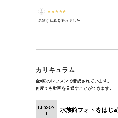
今回は"水族館フォトの人"として知
分かりやすく伝授していきます。
素敵な写真を撮れました
カメラの設定、構図の捉え
動いているものをピタリと止めて撮影
カリキュラム
オリティの高い写真が撮影できる！」
全8回のレッスンで構成されています。
何度でも動画を見返すことができます。
LESSON
水族館フォトをはじ
「構図」と聞くと難しく感じますが、
1