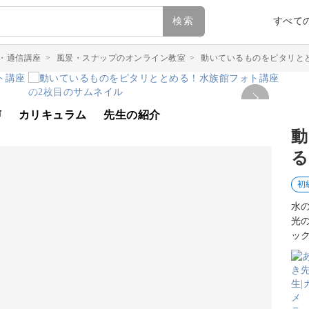
検索
すべて
・通信講座
>
風景・スナップのオンライン教室
>
動いているものをピタリと
声
カリキュラム
先生の紹介
動
る
初
水
光
ッ